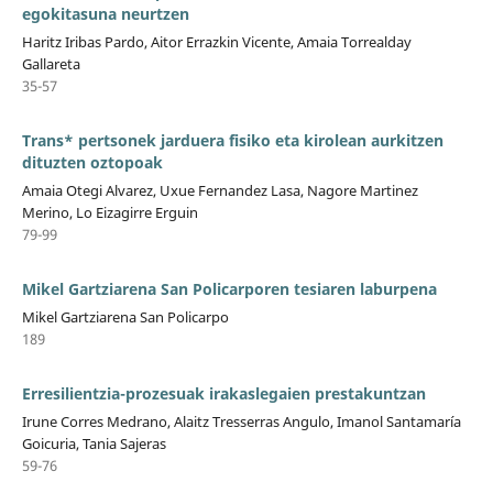
egokitasuna neurtzen
Haritz Iribas Pardo, Aitor Errazkin Vicente, Amaia Torrealday
Gallareta
35-57
Trans* pertsonek jarduera fisiko eta kirolean aurkitzen
dituzten oztopoak
Amaia Otegi Alvarez, Uxue Fernandez Lasa, Nagore Martinez
Merino, Lo Eizagirre Erguin
79-99
Mikel Gartziarena San Policarporen tesiaren laburpena
Mikel Gartziarena San Policarpo
189
Erresilientzia-prozesuak irakaslegaien prestakuntzan
Irune Corres Medrano, Alaitz Tresserras Angulo, Imanol Santamaría
Goicuria, Tania Sajeras
59-76