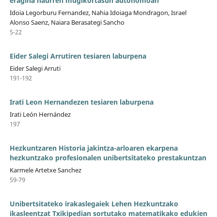
eragina haurren mugikortasun autonomoan
Idoia Legorburu Fernandez, Nahia Idoiaga Mondragon, Israel
Alonso Saenz, Naiara Berasategi Sancho
5-22
Eider Salegi Arrutiren tesiaren laburpena
Eider Salegi Arruti
191-192
Irati Leon Hernandezen tesiaren laburpena
Irati León Hernández
197
Hezkuntzaren Historia jakintza-arloaren ekarpena
hezkuntzako profesionalen unibertsitateko prestakuntzan
Karmele Artetxe Sanchez
59-79
Unibertsitateko irakaslegaiek Lehen Hezkuntzako
ikasleentzat Txikipedian sortutako matematikako edukien