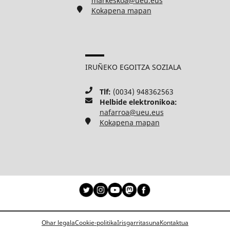
markeskoa@ueu.eus
Kokapena mapan
IRUÑEKO EGOITZA SOZIALA
Tlf:
(0034) 948362563
Helbide elektronikoa:
nafarroa@ueu.eus
Kokapena mapan
Ohar legala
Cookie-politika
Irisgarritasuna
Kontaktua