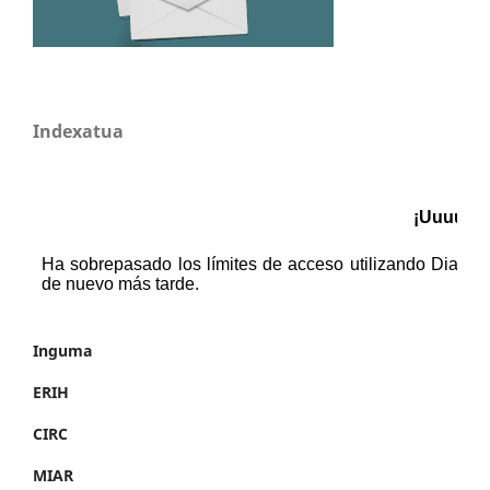
Indexatua
Inguma
ERIH
CIRC
MIAR