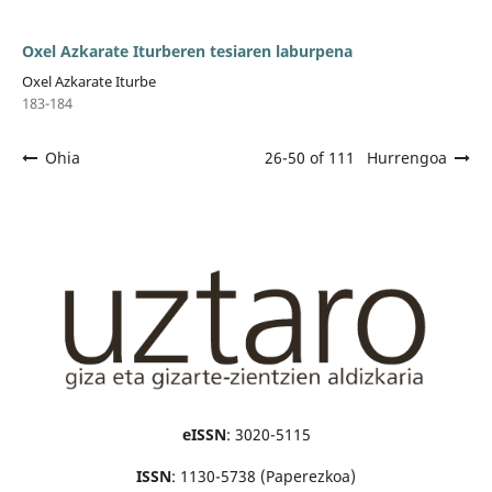
Oxel Azkarate Iturberen tesiaren laburpena
Oxel Azkarate Iturbe
183-184
Ohia
26-50 of 111
Hurrengoa
eISSN
: 3020-5115
ISSN
: 1130-5738 (Paperezkoa)