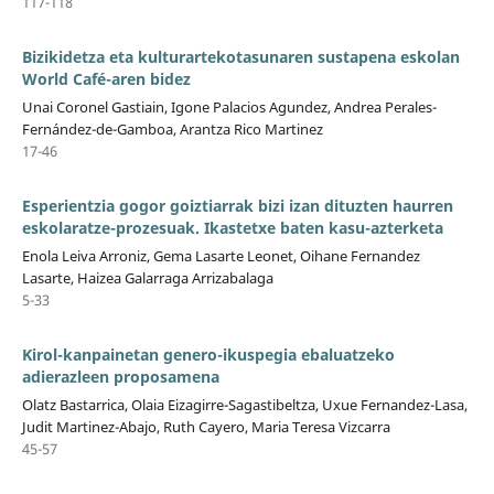
117-118
Bizikidetza eta kulturartekotasunaren sustapena eskolan
World Café-aren bidez
Unai Coronel Gastiain, Igone Palacios Agundez, Andrea Perales-
Fernández-de-Gamboa, Arantza Rico Martinez
17-46
Esperientzia gogor goiztiarrak bizi izan dituzten haurren
eskolaratze-prozesuak. Ikastetxe baten kasu-azterketa
Enola Leiva Arroniz, Gema Lasarte Leonet, Oihane Fernandez
Lasarte, Haizea Galarraga Arrizabalaga
5-33
Kirol-kanpainetan genero-ikuspegia ebaluatzeko
adierazleen proposamena
Olatz Bastarrica, Olaia Eizagirre-Sagastibeltza, Uxue Fernandez-Lasa,
Judit Martinez-Abajo, Ruth Cayero, Maria Teresa Vizcarra
45-57