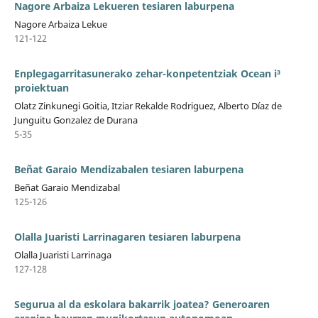
Nagore Arbaiza Lekueren tesiaren laburpena
Nagore Arbaiza Lekue
121-122
Enplegagarritasunerako zehar-konpetentziak Ocean i³
proiektuan
Olatz Zinkunegi Goitia, Itziar Rekalde Rodriguez, Alberto Díaz de
Junguitu Gonzalez de Durana
5-35
Beñat Garaio Mendizabalen tesiaren laburpena
Beñat Garaio Mendizabal
125-126
Olalla Juaristi Larrinagaren tesiaren laburpena
Olalla Juaristi Larrinaga
127-128
Segurua al da eskolara bakarrik joatea? Generoaren