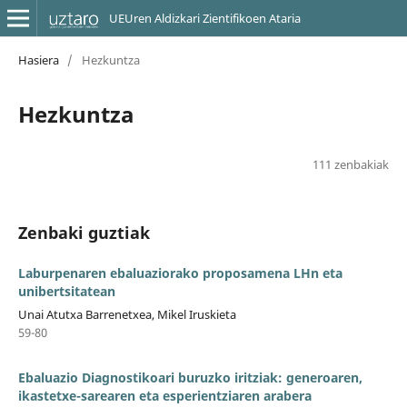
UEUren Aldizkari Zientifikoen Ataria
Hasiera
/
Hezkuntza
Hezkuntza
111 zenbakiak
Zenbaki guztiak
Laburpenaren ebaluaziorako proposamena LHn eta
unibertsitatean
Unai Atutxa Barrenetxea, Mikel Iruskieta
59-80
Ebaluazio Diagnostikoari buruzko iritziak: generoaren,
ikastetxe-sarearen eta esperientziaren arabera