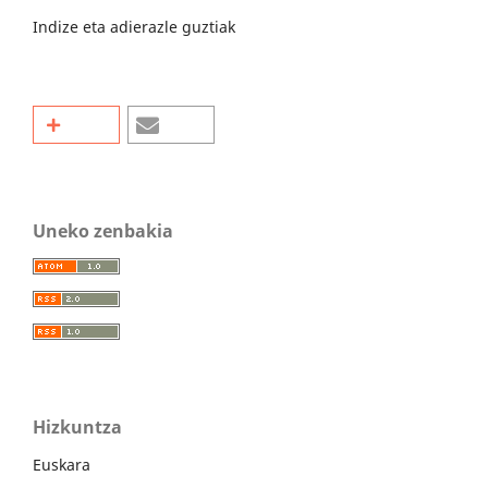
Indize eta adierazle guztiak
Uneko zenbakia
Hizkuntza
Euskara