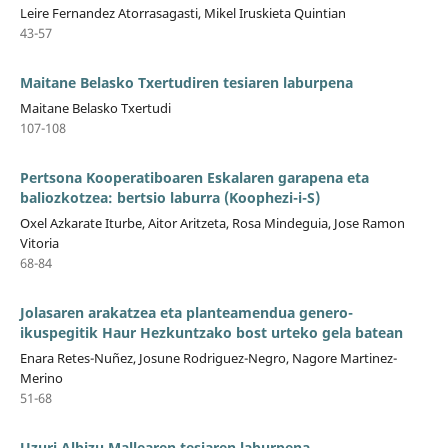
Leire Fernandez Atorrasagasti, Mikel Iruskieta Quintian
43-57
Maitane Belasko Txertudiren tesiaren laburpena
Maitane Belasko Txertudi
107-108
Pertsona Kooperatiboaren Eskalaren garapena eta
baliozkotzea: bertsio laburra (Koophezi-i-S)
Oxel Azkarate Iturbe, Aitor Aritzeta, Rosa Mindeguia, Jose Ramon
Vitoria
68-84
Jolasaren arakatzea eta planteamendua genero-
ikuspegitik Haur Hezkuntzako bost urteko gela batean
Enara Retes-Nuñez, Josune Rodriguez-Negro, Nagore Martinez-
Merino
51-68
Uzuri Albizu Mallearen tesiaren laburpena