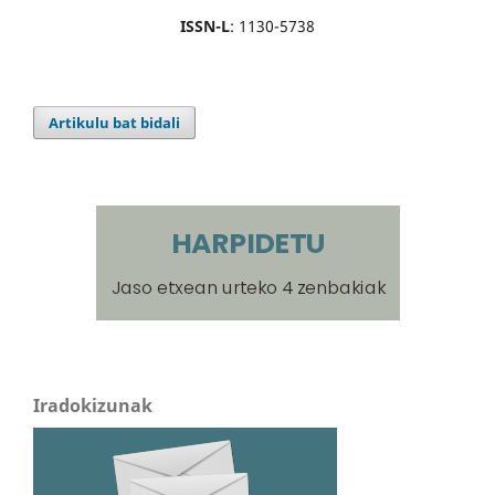
ISSN-L
: 1130-5738
Artikulu bat bidali
Iradokizunak