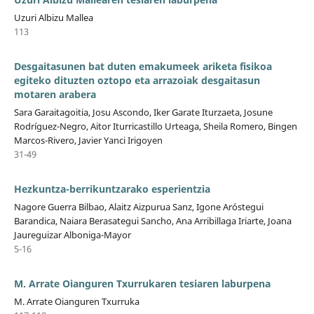
Uzuri Albizu Mallea
113
Desgaitasunen bat duten emakumeek ariketa fisikoa
egiteko dituzten oztopo eta arrazoiak desgaitasun
motaren arabera
Sara Garaitagoitia, Josu Ascondo, Iker Garate Iturzaeta, Josune
Rodríguez-Negro, Aitor Iturricastillo Urteaga, Sheila Romero, Bingen
Marcos-Rivero, Javier Yanci Irigoyen
31-49
Hezkuntza-berrikuntzarako esperientzia
Nagore Guerra Bilbao, Alaitz Aizpurua Sanz, Igone Aróstegui
Barandica, Naiara Berasategui Sancho, Ana Arribillaga Iriarte, Joana
Jaureguizar Alboniga-Mayor
5-16
M. Arrate Oianguren Txurrukaren tesiaren laburpena
M. Arrate Oianguren Txurruka