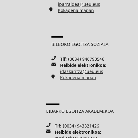
iparraldea@ueu.eus
Kokapena mapan
BILBOKO EGOITZA SOZIALA
Tlf:
(0034) 946790546
Helbide elektronikoa:
idazkaritza@ueu.eus
Kokapena mapan
EIBARKO EGOITZA AKADEMIKOA
Tlf:
(0034) 943821426
Helbide elektronikoa: