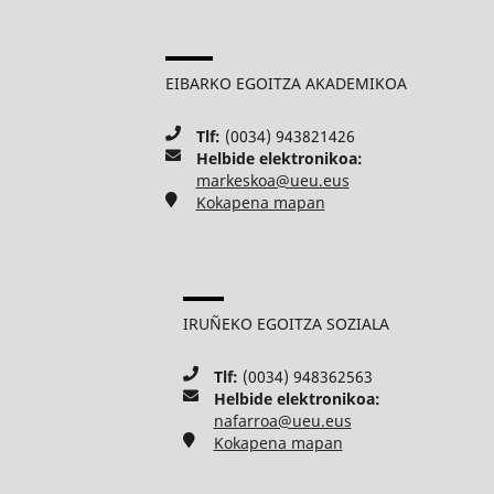
EIBARKO EGOITZA AKADEMIKOA
Tlf:
(0034) 943821426
Helbide elektronikoa:
markeskoa@ueu.eus
Kokapena mapan
IRUÑEKO EGOITZA SOZIALA
Tlf:
(0034) 948362563
Helbide elektronikoa:
nafarroa@ueu.eus
Kokapena mapan