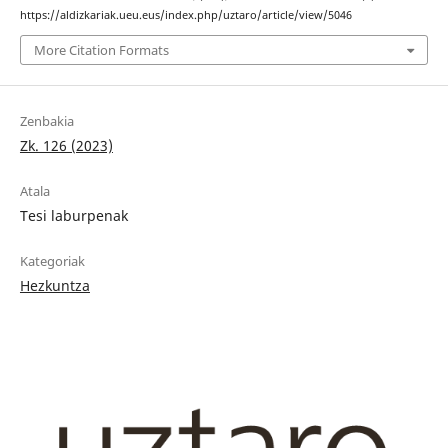
https://aldizkariak.ueu.eus/index.php/uztaro/article/view/5046
More Citation Formats
Zenbakia
Zk. 126 (2023)
Atala
Tesi laburpenak
Kategoriak
Hezkuntza