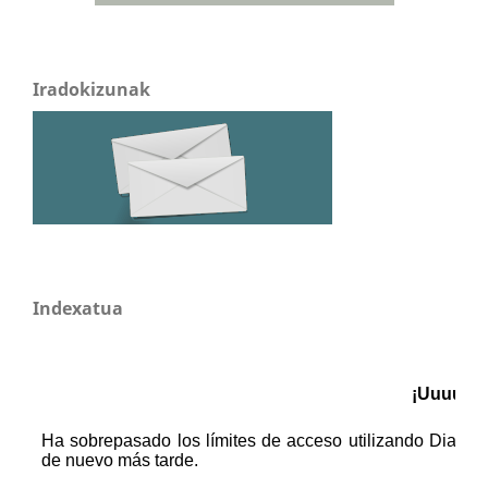
Iradokizunak
Indexatua