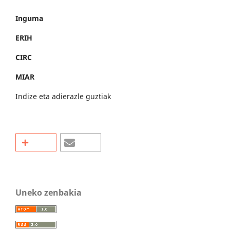
Inguma
ERIH
CIRC
MIAR
Indize eta adierazle guztiak
Uneko zenbakia