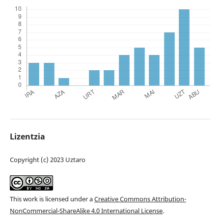
Lizentzia
Copyright (c) 2023 Uztaro
This work is licensed under a
Creative Commons Attribution-
NonCommercial-ShareAlike 4.0 International License
.