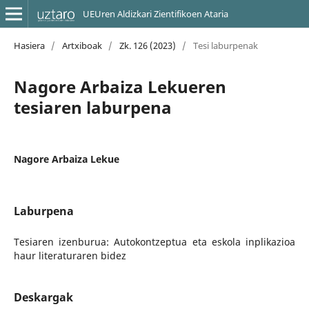
UEUren Aldizkari Zientifikoen Ataria
Hasiera
/
Artxiboak
/
Zk. 126 (2023)
/
Tesi laburpenak
Nagore Arbaiza Lekueren
tesiaren laburpena
Nagore Arbaiza Lekue
Laburpena
Tesiaren izenburua: Autokontzeptua eta eskola inplikazioa
haur literaturaren bidez
Deskargak