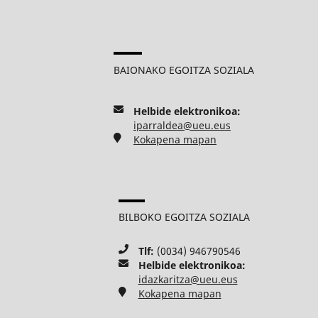
BAIONAKO EGOITZA SOZIALA
Helbide elektronikoa:
iparraldea@ueu.eus
Kokapena mapan
BILBOKO EGOITZA SOZIALA
Tlf:
(0034) 946790546
Helbide elektronikoa:
idazkaritza@ueu.eus
Kokapena mapan