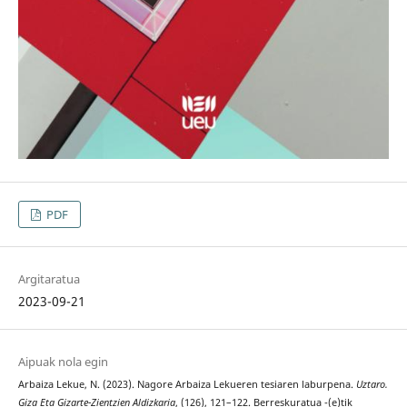
PDF
Argitaratua
2023-09-21
Aipuak nola egin
Arbaiza Lekue, N. (2023). Nagore Arbaiza Lekueren tesiaren laburpena.
Uztaro.
Giza Eta Gizarte-Zientzien Aldizkaria
, (126), 121–122. Berreskuratua -(e)tik