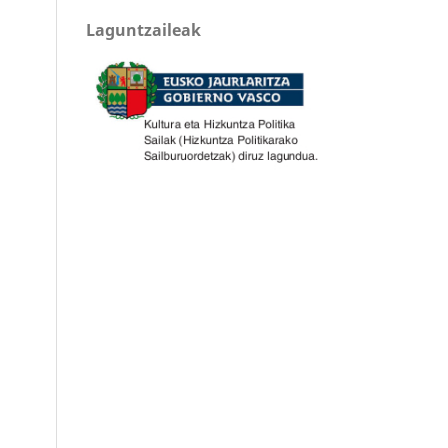
Laguntzaileak