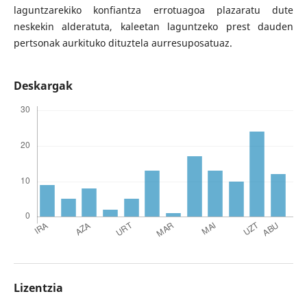
laguntzarekiko konfiantza errotuagoa plazaratu dute
neskekin alderatuta, kaleetan laguntzeko prest dauden
pertsonak aurkituko dituztela aurresuposatuaz.
Deskargak
Lizentzia