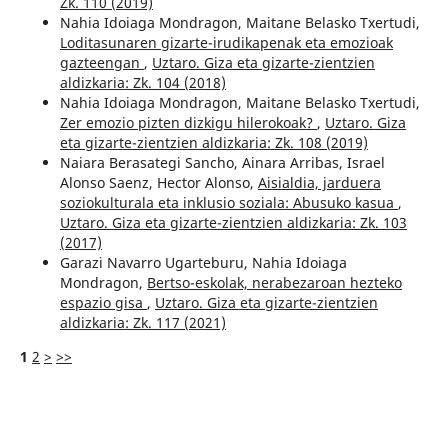
Zk. 110 (2019)
Nahia Idoiaga Mondragon, Maitane Belasko Txertudi,
Loditasunaren gizarte-irudikapenak eta emozioak
gazteengan
,
Uztaro. Giza eta gizarte-zientzien
aldizkaria: Zk. 104 (2018)
Nahia Idoiaga Mondragon, Maitane Belasko Txertudi,
Zer emozio pizten dizkigu hilerokoak?
,
Uztaro. Giza
eta gizarte-zientzien aldizkaria: Zk. 108 (2019)
Naiara Berasategi Sancho, Ainara Arribas, Israel
Alonso Saenz, Hector Alonso,
Aisialdia, jarduera
soziokulturala eta inklusio soziala: Abusuko kasua
,
Uztaro. Giza eta gizarte-zientzien aldizkaria: Zk. 103
(2017)
Garazi Navarro Ugarteburu, Nahia Idoiaga
Mondragon,
Bertso-eskolak, nerabezaroan hezteko
espazio gisa
,
Uztaro. Giza eta gizarte-zientzien
aldizkaria: Zk. 117 (2021)
1
2
>
>>