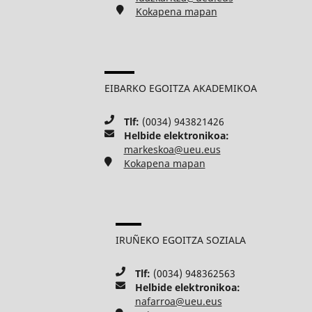
Kokapena mapan
EIBARKO EGOITZA AKADEMIKOA
Tlf:
(0034) 943821426
Helbide elektronikoa:
markeskoa@ueu.eus
Kokapena mapan
IRUÑEKO EGOITZA SOZIALA
Tlf:
(0034) 948362563
Helbide elektronikoa:
nafarroa@ueu.eus