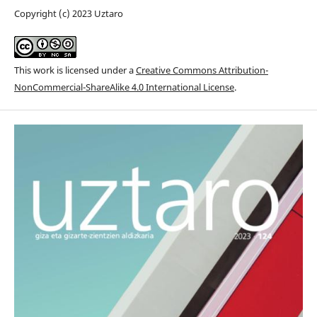
Copyright (c) 2023 Uztaro
This work is licensed under a
Creative Commons Attribution-
NonCommercial-ShareAlike 4.0 International License
.