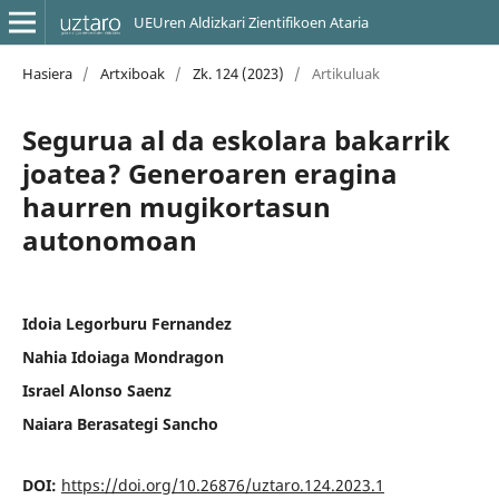
UEUren Aldizkari Zientifikoen Ataria
Hasiera
/
Artxiboak
/
Zk. 124 (2023)
/
Artikuluak
Segurua al da eskolara bakarrik
joatea? Generoaren eragina
haurren mugikortasun
autonomoan
Idoia Legorburu Fernandez
Nahia Idoiaga Mondragon
Israel Alonso Saenz
Naiara Berasategi Sancho
DOI:
https://doi.org/10.26876/uztaro.124.2023.1