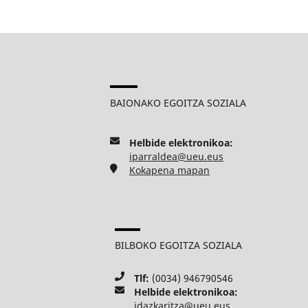
BAIONAKO EGOITZA SOZIALA
Helbide elektronikoa:
iparraldea@ueu.eus
Kokapena mapan
BILBOKO EGOITZA SOZIALA
Tlf:
(0034) 946790546
Helbide elektronikoa:
idazkaritza@ueu.eus