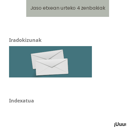
Iradokizunak
Indexatua