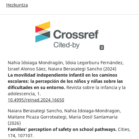
Hezkuntza
3
Nahia Idoiaga Mondragón, Idoia Legorburu Fernández,
Israel Alonso Sáez, Naiara Berasategi Sancho (2024)
La movilidad independiente infantil en los caminos
escolares: la percepción de los niños y niñas sobre las
dificultades en su entorno.
Revista sobre la infancia y la
adolescencia,
1.
10.4995/reinad.2024.16650
Naiara Berasategi Sancho, Nahia Idoiaga-Mondragon,
Maitane Picaza Gorrotxategi, Maria Dosil Santamaria
(2026)
Families' perception of safety on school pathways.
Cities,
174
,
107107.