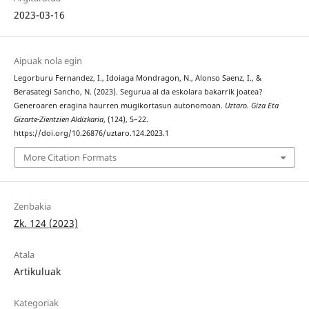
2023-03-16
Aipuak nola egin
Legorburu Fernandez, I., Idoiaga Mondragon, N., Alonso Saenz, I., &
Berasategi Sancho, N. (2023). Segurua al da eskolara bakarrik joatea?
Generoaren eragina haurren mugikortasun autonomoan.
Uztaro. Giza Eta
Gizarte-Zientzien Aldizkaria
, (124), 5–22.
https://doi.org/10.26876/uztaro.124.2023.1
More Citation Formats
Zenbakia
Zk. 124 (2023)
Atala
Artikuluak
Kategoriak