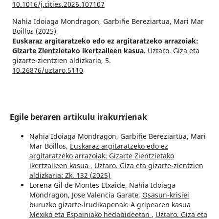
10.1016/j.cities.2026.107107
Nahia Idoiaga Mondragon, Garbiñe Bereziartua, Mari Mar
Boillos (2025)
Euskaraz argitaratzeko edo ez argitaratzeko arrazoiak:
Gizarte Zientzietako ikertzaileen kasua.
Uztaro. Giza eta
gizarte-zientzien aldizkaria,
5.
10.26876/uztaro.5110
Egile beraren artikulu irakurrienak
Nahia Idoiaga Mondragon, Garbiñe Bereziartua, Mari
Mar Boillos,
Euskaraz argitaratzeko edo ez
argitaratzeko arrazoiak: Gizarte Zientzietako
ikertzaileen kasua
,
Uztaro. Giza eta gizarte-zientzien
aldizkaria: Zk. 132 (2025)
Lorena Gil de Montes Etxaide, Nahia Idoiaga
Mondragon, Jose Valencia Garate,
Osasun-krisiei
buruzko gizarte-irudikapenak: A gripearen kasua
Mexiko eta Espainiako hedabideetan
,
Uztaro. Giza eta