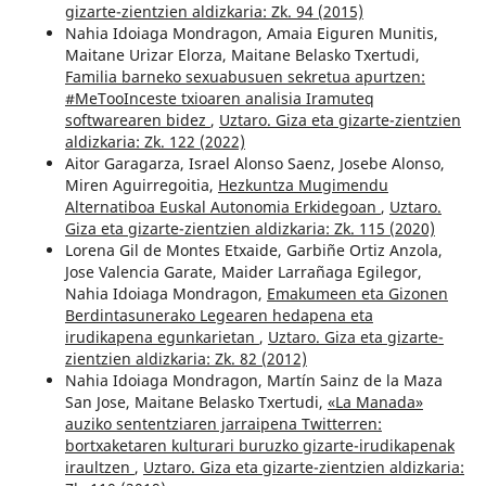
gizarte-zientzien aldizkaria: Zk. 94 (2015)
Nahia Idoiaga Mondragon, Amaia Eiguren Munitis,
Maitane Urizar Elorza, Maitane Belasko Txertudi,
Familia barneko sexuabusuen sekretua apurtzen:
#MeTooInceste txioaren analisia Iramuteq
softwarearen bidez
,
Uztaro. Giza eta gizarte-zientzien
aldizkaria: Zk. 122 (2022)
Aitor Garagarza, Israel Alonso Saenz, Josebe Alonso,
Miren Aguirregoitia,
Hezkuntza Mugimendu
Alternatiboa Euskal Autonomia Erkidegoan
,
Uztaro.
Giza eta gizarte-zientzien aldizkaria: Zk. 115 (2020)
Lorena Gil de Montes Etxaide, Garbiñe Ortiz Anzola,
Jose Valencia Garate, Maider Larrañaga Egilegor,
Nahia Idoiaga Mondragon,
Emakumeen eta Gizonen
Berdintasunerako Legearen hedapena eta
irudikapena egunkarietan
,
Uztaro. Giza eta gizarte-
zientzien aldizkaria: Zk. 82 (2012)
Nahia Idoiaga Mondragon, Martín Sainz de la Maza
San Jose, Maitane Belasko Txertudi,
«La Manada»
auziko sententziaren jarraipena Twitterren:
bortxaketaren kulturari buruzko gizarte-irudikapenak
iraultzen
,
Uztaro. Giza eta gizarte-zientzien aldizkaria: