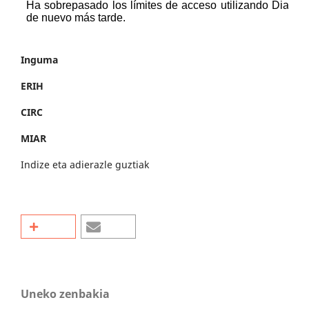
Inguma
ERIH
CIRC
MIAR
Indize eta adierazle guztiak
Uneko zenbakia