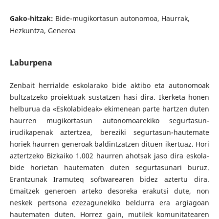
Gako-hitzak:
Bide-mugikortasun autonomoa, Haurrak,
Hezkuntza, Generoa
Laburpena
Zenbait herrialde eskolarako bide aktibo eta autonomoak
bultzatzeko proiektuak sustatzen hasi dira. Ikerketa honen
helburua da «Eskolabideak» ekimenean parte hartzen duten
haurren mugikortasun autonomoarekiko segurtasun-
irudikapenak aztertzea, bereziki segurtasun-hautemate
horiek haurren generoak baldintzatzen dituen ikertuaz. Hori
aztertzeko Bizkaiko 1.002 haurren ahotsak jaso dira eskola-
bide horietan hautematen duten segurtasunari buruz.
Erantzunak Iramuteq softwarearen bidez aztertu dira.
Emaitzek generoen arteko desoreka erakutsi dute, non
neskek pertsona ezezagunekiko beldurra era argiagoan
hautematen duten. Horrez gain, mutilek komunitatearen