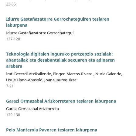
23-35
Idurre Gastañazatorre Gorrochateguiren tesiaren
laburpena
Idurre Gastañazatorre Gorrochategui
127-128
Teknologia digitalen inguruko pertzepzio sozialak:
abantailak eta desabantailak sexuaren eta adinaren
arabera
Irati Becerril-Atxikallende, Bingen Marcos-Rivero , Nuria Galende,
Uxue Llano-Abasolo, Joana Jaureguizar
7-21
Garazi Ormazabal Arizkorretaren tesiaren laburpena
Garazi Ormazabal Arizkorreta
129-130
Peio Manterola Pavoren tesiaren laburpena