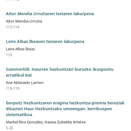
Aitor Mendia Urrutiaren tesiaren laburpena
Aitor Mendia-Urrutia
113-114
Leire Albas Ibeasen tesiaren laburpena
Leire Albas Ibeas
115
Summerhill. Haurren hazkuntzari buruzko ikuspuntu
erradikal bat
Ane Ablanedo Larrion
119-119
Gorputz Hezkuntzaren eragina hezkuntza-premia bereziak
dituzten Haur Hezkuntzako umeengan: berrikuspen
sistematikoa
Markel Rico González, Haizea Zubeldia Artetxe
5-26