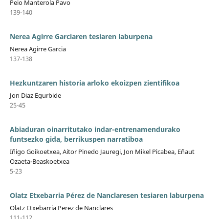
Peio Manterola Pavo
139-140
Nerea Agirre Garciaren tesiaren laburpena
Nerea Agirre Garcia
137-138
Hezkuntzaren historia arloko ekoizpen zientifikoa
Jon Diaz Egurbide
25-45
Abiaduran oinarritutako indar-entrenamendurako
funtsezko gida, berrikuspen narratiboa
Iñigo Goikoetxea, Aitor Pinedo Jauregi, Jon Mikel Picabea, Eñaut
Ozaeta-Beaskoetxea
5-23
Olatz Etxebarria Pérez de Nanclaresen tesiaren laburpena
Olatz Etxebarria Perez de Nanclares
111-112