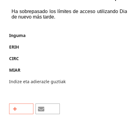
Inguma
ERIH
CIRC
MIAR
Indize eta adierazle guztiak