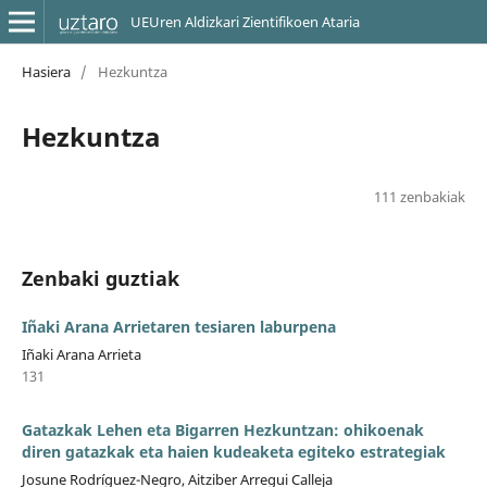
UEUren Aldizkari Zientifikoen Ataria
Hasiera
/
Hezkuntza
Hezkuntza
111 zenbakiak
Zenbaki guztiak
Iñaki Arana Arrietaren tesiaren laburpena
Iñaki Arana Arrieta
131
Gatazkak Lehen eta Bigarren Hezkuntzan: ohikoenak
diren gatazkak eta haien kudeaketa egiteko estrategiak
Josune Rodríguez-Negro, Aitziber Arregui Calleja