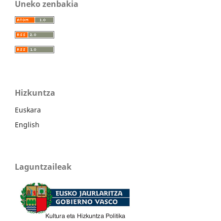
Uneko zenbakia
Hizkuntza
Euskara
English
Laguntzaileak