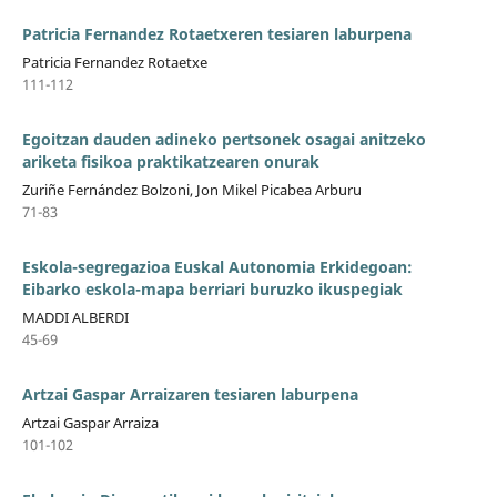
Patricia Fernandez Rotaetxeren tesiaren laburpena
Patricia Fernandez Rotaetxe
111-112
Egoitzan dauden adineko pertsonek osagai anitzeko
ariketa fisikoa praktikatzearen onurak
Zuriñe Fernández Bolzoni, Jon Mikel Picabea Arburu
71-83
Eskola-segregazioa Euskal Autonomia Erkidegoan:
Eibarko eskola-mapa berriari buruzko ikuspegiak
MADDI ALBERDI
45-69
Artzai Gaspar Arraizaren tesiaren laburpena
Artzai Gaspar Arraiza
101-102