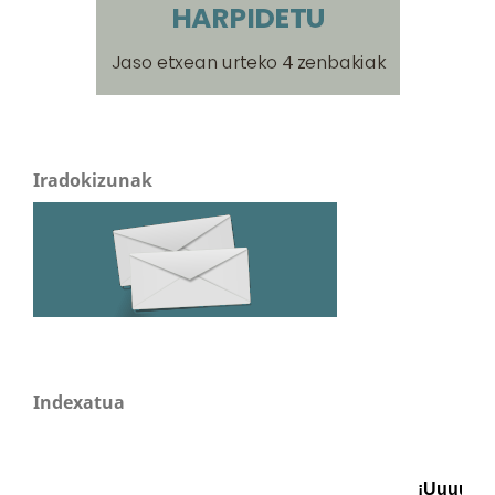
Iradokizunak
Indexatua