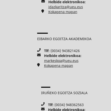
Helbide elektronikoa:
idazkaritza@ueu.eus
Kokapena mapan
EIBARKO EGOITZA AKADEMIKOA
Tlf:
(0034) 943821426
Helbide elektronikoa:
markeskoa@ueu.eus
Kokapena mapan
IRUÑEKO EGOITZA SOZIALA
Tlf:
(0034) 948362563
Helbide elektronikoa: