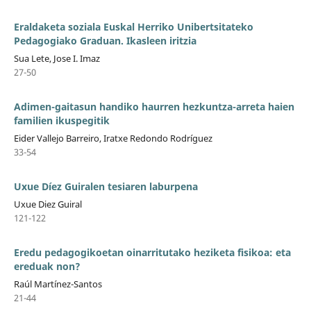
Eraldaketa soziala Euskal Herriko Unibertsitateko
Pedagogiako Graduan. Ikasleen iritzia
Sua Lete, Jose I. Imaz
27-50
Adimen-gaitasun handiko haurren hezkuntza-arreta haien
familien ikuspegitik
Eider Vallejo Barreiro, Iratxe Redondo Rodríguez
33-54
Uxue Díez Guiralen tesiaren laburpena
Uxue Diez Guiral
121-122
Eredu pedagogikoetan oinarritutako heziketa fisikoa: eta
ereduak non?
Raúl Martínez-Santos
21-44