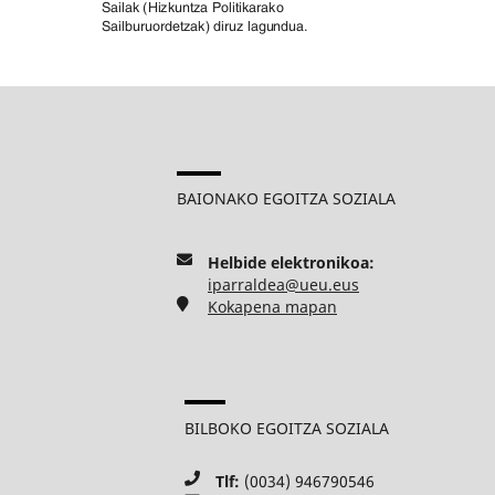
BAIONAKO EGOITZA SOZIALA
Helbide elektronikoa:
iparraldea@ueu.eus
Kokapena mapan
BILBOKO EGOITZA SOZIALA
Tlf:
(0034) 946790546