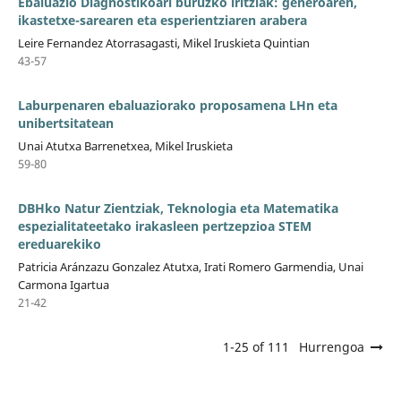
Ebaluazio Diagnostikoari buruzko iritziak: generoaren,
ikastetxe-sarearen eta esperientziaren arabera
Leire Fernandez Atorrasagasti, Mikel Iruskieta Quintian
43-57
Laburpenaren ebaluaziorako proposamena LHn eta
unibertsitatean
Unai Atutxa Barrenetxea, Mikel Iruskieta
59-80
DBHko Natur Zientziak, Teknologia eta Matematika
espezialitateetako irakasleen pertzepzioa STEM
ereduarekiko
Patricia Aránzazu Gonzalez Atutxa, Irati Romero Garmendia, Unai
Carmona Igartua
21-42
1-25 of 111
Hurrengoa