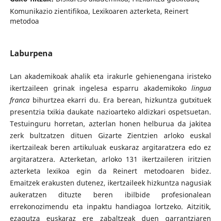
Komunikazio zientifikoa, Lexikoaren azterketa, Reinert
metodoa
Laburpena
Lan akademikoak ahalik eta irakurle gehienengana iristeko
ikertzaileen grinak ingelesa esparru akademikoko
lingua
franca
bihurtzea ekarri du. Era berean, hizkuntza gutxituek
presentzia txikia daukate nazioarteko aldizkari ospetsuetan.
Testuinguru horretan, azterlan honen helburua da jakitea
zerk bultzatzen dituen Gizarte Zientzien arloko euskal
ikertzaileak beren artikuluak euskaraz argitaratzera edo ez
argitaratzera. Azterketan, arloko 131 ikertzaileren iritzien
azterketa lexikoa egin da Reinert metodoaren bidez.
Emaitzek erakusten dutenez, ikertzaileek hizkuntza nagusiak
aukeratzen dituzte beren ibilbide profesionalean
errekonozimendu eta inpaktu handiagoa lortzeko. Aitzitik,
ezagutza euskaraz ere zabaltzeak duen garrantziaren