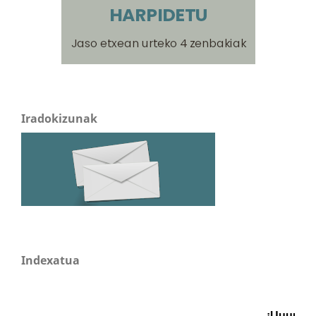
Iradokizunak
Indexatua