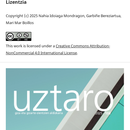
Lizentzia
Copyright (c) 2025 Nahia Idoiaga Mondragon, Garbiñe Bereziartua,
Mari Mar Boillos
This work is licensed under a
Creative Commons Attribution-
NonCommercial 4.0 International License
.