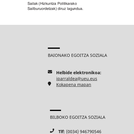
BAIONAKO EGOITZA SOZIALA
Helbide elektronikoa:
iparraldea@ueu.eus
Kokapena mapan
BILBOKO EGOITZA SOZIALA
Tlf:
(0034) 946790546