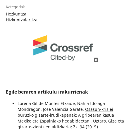
Kategoriak
Hezkuntza
Hizkuntzalaritza
0
Egile beraren artikulu irakurrienak
Lorena Gil de Montes Etxaide, Nahia Idoiaga
Mondragon, Jose Valencia Garate,
Osasun-krisiei
buruzko gizarte-irudikapenak: A gripearen kasua
Mexiko eta Espainiako hedabideetan
,
Uztaro. Giza eta
gizarte-zientzien aldizkaria: Zk. 94 (2015)