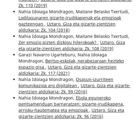
Zk. 110 (2019)
Nahia Idoiaga Mondragon, Maitane Belasko Txertudi,
Loditasunaren gizarte-irudikapenak eta emozioak
gazteengan
,
Uztaro. Giza eta gizarte-zientzien
aldizkaria: Zk. 104 (2018)
Nahia Idoiaga Mondragon, Maitane Belasko Txertudi,
Zer emozio pizten dizkigu hilerokoak?
,
Uztaro. Giza
eta gizarte-zientzien aldizkaria: Zk. 108 (2019)
Garazi Navarro Ugarteburu, Nahia Idoiaga
Mondragon,
Bertso-eskolak, nerabezaroan hezteko
espazio gisa
,
Uztaro. Giza eta gizarte-zientzien
aldizkaria: Zk. 117 (2021)
Nahia Idoiaga Mondragon,
Osasun-izurriteen
komunikazioa aro digitalean
,
Uztaro. Giza eta gizarte-
zientzien aldizkaria: Zk. 99 (2016)
Nahia Idoiaga Mondragon,
Ebola eguneroko
pentsamenduan barneratzen: gizarte-irudikapena,
arrisku-hautematea eta emozioak
,
Uztaro. Giza eta
gizarte-zientzien aldizkaria: Zk. 96 (2016)