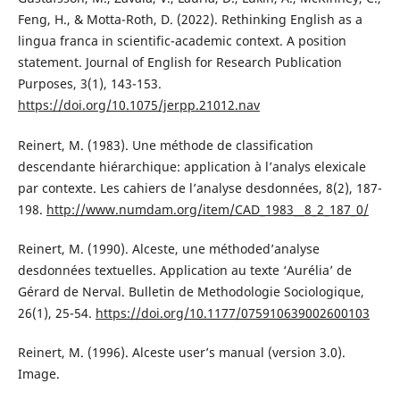
Feng, H., & Motta-Roth, D. (2022). Rethinking English as a
lingua franca in scientific-academic context. A position
statement. Journal of English for Research Publication
Purposes, 3(1), 143-153.
https://doi.org/10.1075/jerpp.21012.nav
Reinert, M. (1983). Une méthode de classification
descendante hiérarchique: application à l’analys elexicale
par contexte. Les cahiers de l’analyse desdonnées, 8(2), 187-
198.
http://www.numdam.org/item/CAD_1983__8_2_187_0/
Reinert, M. (1990). Alceste, une méthoded’analyse
desdonnées textuelles. Application au texte ‘Aurélia’ de
Gérard de Nerval. Bulletin de Methodologie Sociologique,
26(1), 25-54.
https://doi.org/10.1177/075910639002600103
Reinert, M. (1996). Alceste user’s manual (version 3.0).
Image.