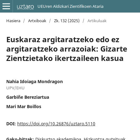
UEUren Aldizkari Zientifikoen Ataria
Hasiera
/
Artxiboak
/
Zk. 132 (2025)
/
Artikuluak
Euskaraz argitaratzeko edo ez
argitaratzeko arrazoiak: Gizarte
Zientzietako ikertzaileen kasua
Nahia Idoiaga Mondragon
UPV/EHU
Garbiñe Bereziartua
Mari Mar Boillos
DOI:
https://doi.org/10.26876/uztaro.5110
Gako-hitzak:
Diskurtso akademikoa, Hizkuntza gutxituak,