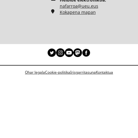
nafarroa@ueu.eus
Kokapena mapan
Ohar legala
Cookie-politika
Irisgarritasuna
Kontaktua