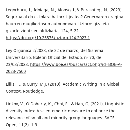
Legorburu, I., Idoiaga, N., Alonso, I.,& Berasategi, N. (2023).
Segurua al da eskolara bakarrik joatea? Generoaren eragina
haurren mugikortasun autonomoan. Uztaro: giza eta
gizarte-zientzien aldizkaria, 124, 5-22.
https://doi.org/10.26876/uztaro.124.2023.1
Ley Orgánica 2/2023, de 22 de marzo, del Sistema
Universitario. Boletín Oficial del Estado, nº 70, de
23/03/2023.
https://www.boe.es/buscar/act.php?id=BOE-A-
2023-7500
Lillis, T., & Curry, M.J. (2010). Academic Writing in a Global
Context. Routledge.
Linkov, V., O’Doherty, K., Choi, E., & Han, G. (2021). Linguistic
diversity index: A scientometric measure to enhance the
relevance of small and minority group languages. SAGE
Open, 11(2), 1-9.