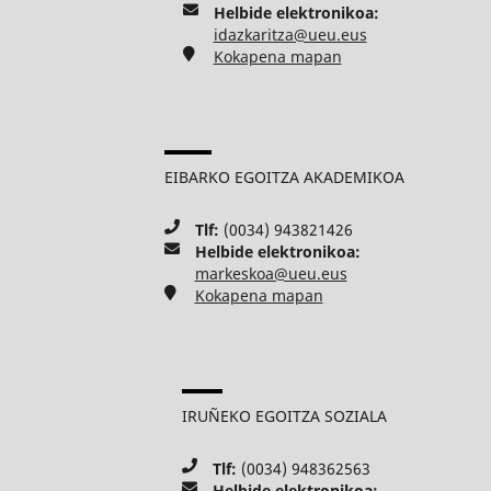
Helbide elektronikoa:
idazkaritza@ueu.eus
Kokapena mapan
EIBARKO EGOITZA AKADEMIKOA
Tlf:
(0034) 943821426
Helbide elektronikoa:
markeskoa@ueu.eus
Kokapena mapan
IRUÑEKO EGOITZA SOZIALA
Tlf:
(0034) 948362563
Helbide elektronikoa: