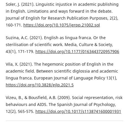
Soler, J. (2021). Linguistic injustice in academic publishing
in English. Limitations and ways forward in the debate.
Journal of English for Research Publication Purposes, 2(2),
160-171.
https://doi.org/10.1075/jerpp.21002.sol
Suzina, A.C. (2021). English as lingua franca. Or the
sterilisation of scientific work. Media, Culture & Society,
43(1), 171-179.
https://doi.org/10.1177/0163443720957906
Vila, X. (2021). The hegemonic position of English in the
academic field. Between scientific diglossia and academic
lingua franca. European Journal of Language Policy 13(1),
https://doi.org/10.3828/ejlp.2021.5
Vizeu, B., & Bousfield, A.B. (2009). Social representation, risk
behaviours and AIDS. The Spanish Journal of Psychology,
12(2), 565-575.
https://doi.org/10.1017/s1138741600001931