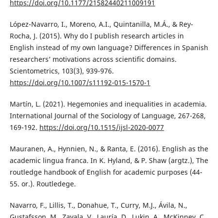
https://doi.org/10.1177/21582440211009191
López-Navarro, I., Moreno, A.I., Quintanilla, M.Á., & Rey-
Rocha, J. (2015). Why do I publish research articles in
English instead of my own language? Differences in Spanish
researchers’ motivations across scientific domains.
Scientometrics, 103(3), 939-976.
https://doi.org/10.1007/s11192-015-1570-1
Martín, L. (2021). Hegemonies and inequalities in academia.
International Journal of the Sociology of Language, 267-268,
169-192.
https://doi.org/10.1515/ijsl-2020-0077
Mauranen, A., Hynnien, N., & Ranta, E. (2016). English as the
academic lingua franca. In K. Hyland, & P. Shaw (argtz.), The
routledge handbook of English for academic purposes (44-
55. or.). Routledege.
Navarro, F., Lillis, T., Donahue, T., Curry, M.J., Ávila, N.,
Gustafsson, M., Zavala, V., Lauría, D., Lukin, A., McKinney, C.,