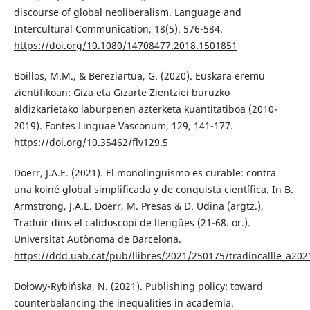
discourse of global neoliberalism. Language and
Intercultural Communication, 18(5). 576-584.
https://doi.org/10.1080/14708477.2018.1501851
Boillos, M.M., & Bereziartua, G. (2020). Euskara eremu
zientifikoan: Giza eta Gizarte Zientziei buruzko
aldizkarietako laburpenen azterketa kuantitatiboa (2010-
2019). Fontes Linguae Vasconum, 129, 141-177.
https://doi.org/10.35462/flv129.5
Doerr, J.A.E. (2021). El monolingüismo es curable: contra
una koiné global simplificada y de conquista científica. In B.
Armstrong, J.A.E. Doerr, M. Presas & D. Udina (argtz.),
Traduir dins el calidoscopi de llengües (21-68. or.).
Universitat Autònoma de Barcelona.
https://ddd.uab.cat/pub/llibres/2021/250175/tradincallle_a202
Dołowy-Rybińska, N. (2021). Publishing policy: toward
counterbalancing the inequalities in academia.