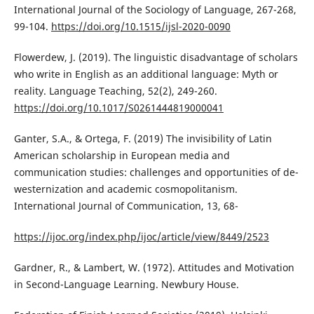
International Journal of the Sociology of Language, 267-268,
99-104.
https://doi.org/10.1515/ijsl-2020-0090
Flowerdew, J. (2019). The linguistic disadvantage of scholars
who write in English as an additional language: Myth or
reality. Language Teaching, 52(2), 249-260.
https://doi.org/10.1017/S0261444819000041
Ganter, S.A., & Ortega, F. (2019) The invisibility of Latin
American scholarship in European media and
communication studies: challenges and opportunities of de-
westernization and academic cosmopolitanism.
International Journal of Communication, 13, 68-
https://ijoc.org/index.php/ijoc/article/view/8449/2523
Gardner, R., & Lambert, W. (1972). Attitudes and Motivation
in Second-Language Learning. Newbury House.