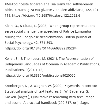
#MeTooInceste txioaren analisia Iramuteq softwarearen
bidez. Uztaro: giza eta gizarte-zientzien aldizkaria, 122, 101-
119.
https://doi.org/10.26876/uztaro.122.2022.6
Klein, O., & Licata, L. (2003). When group representations
serve social change: the speeches of Patrice Lumumba
during the Congolese decolonization. British Journal of
Social Psychology, 42, 571-593.
https://doi.org/10.1348/014466603322595284
Koller, E., & Thompson, M. (2021). The Representation of
Indigenous Languages of Oceania in Academic Publications.
Publications. 9(20), 1-13,
https://doi.org/10.3390/publications9020020
Kronberger, N., & Wagner, W. (2000). Keywords in context:
Statistical analysis of text features. In W. Bauer eta G.
Gaskell. (argtz.), Qualitative researching with text, image
and sound: A practical handbook (299-317. or.). Sage.