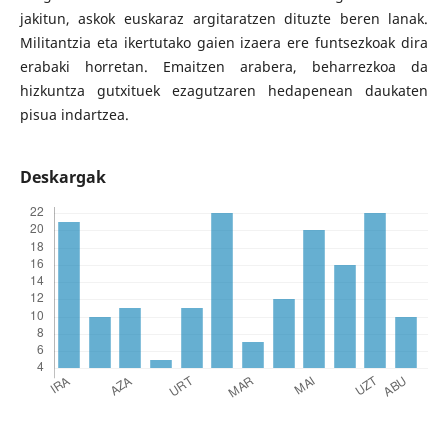
jakitun, askok euskaraz argitaratzen dituzte beren lanak.
Militantzia eta ikertutako gaien izaera ere funtsezkoak dira
erabaki horretan. Emaitzen arabera, beharrezkoa da
hizkuntza gutxituek ezagutzaren hedapenean daukaten
pisua indartzea.
Deskargak