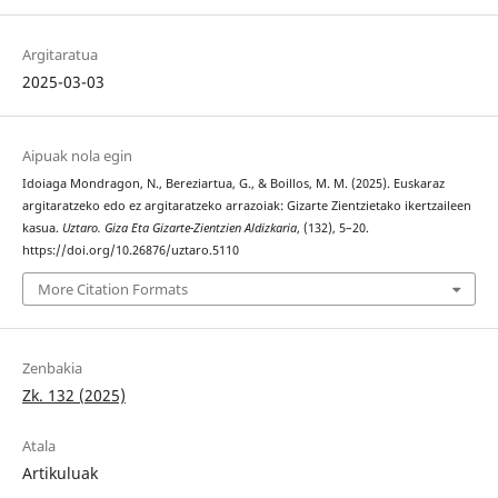
Argitaratua
2025-03-03
Aipuak nola egin
Idoiaga Mondragon, N., Bereziartua, G., & Boillos, M. M. (2025). Euskaraz
argitaratzeko edo ez argitaratzeko arrazoiak: Gizarte Zientzietako ikertzaileen
kasua.
Uztaro. Giza Eta Gizarte-Zientzien Aldizkaria
, (132), 5–20.
https://doi.org/10.26876/uztaro.5110
More Citation Formats
Zenbakia
Zk. 132 (2025)
Atala
Artikuluak