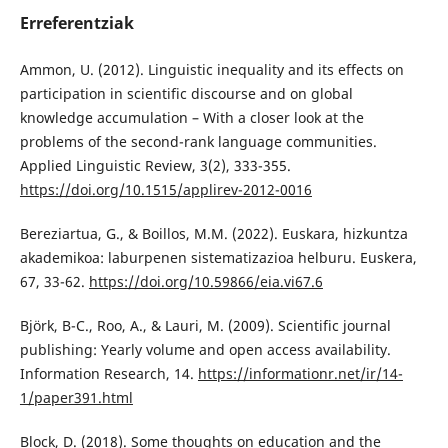
Erreferentziak
Ammon, U. (2012). Linguistic inequality and its effects on
participation in scientific discourse and on global
knowledge accumulation – With a closer look at the
problems of the second-rank language communities.
Applied Linguistic Review, 3(2), 333-355.
https://doi.org/10.1515/applirev-2012-0016
Bereziartua, G., & Boillos, M.M. (2022). Euskara, hizkuntza
akademikoa: laburpenen sistematizazioa helburu. Euskera,
67, 33-62.
https://doi.org/10.59866/eia.vi67.6
Björk, B-C., Roo, A., & Lauri, M. (2009). Scientific journal
publishing: Yearly volume and open access availability.
Information Research, 14.
https://informationr.net/ir/14-
1/paper391.html
Block, D. (2018). Some thoughts on education and the