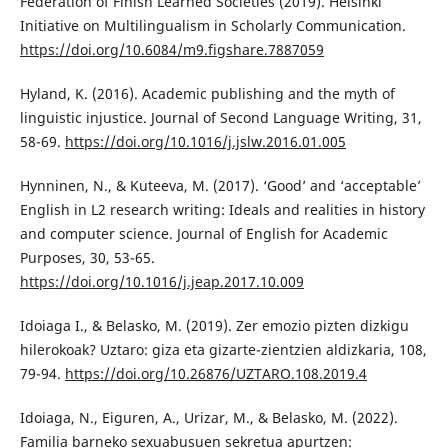
Federation of Finish Learned Societies (2019). Helsinki
Initiative on Multilingualism in Scholarly Communication.
https://doi.org/10.6084/m9.figshare.7887059
Hyland, K. (2016). Academic publishing and the myth of
linguistic injustice. Journal of Second Language Writing, 31,
58-69.
https://doi.org/10.1016/j.jslw.2016.01.005
Hynninen, N., & Kuteeva, M. (2017). ‘Good’ and ‘acceptable’
English in L2 research writing: Ideals and realities in history
and computer science. Journal of English for Academic
Purposes, 30, 53-65.
https://doi.org/10.1016/j.jeap.2017.10.009
Idoiaga I., & Belasko, M. (2019). Zer emozio pizten dizkigu
hilerokoak? Uztaro: giza eta gizarte-zientzien aldizkaria, 108,
79-94.
https://doi.org/10.26876/UZTARO.108.2019.4
Idoiaga, N., Eiguren, A., Urizar, M., & Belasko, M. (2022).
Familia barneko sexuabusuen sekretua apurtzen: