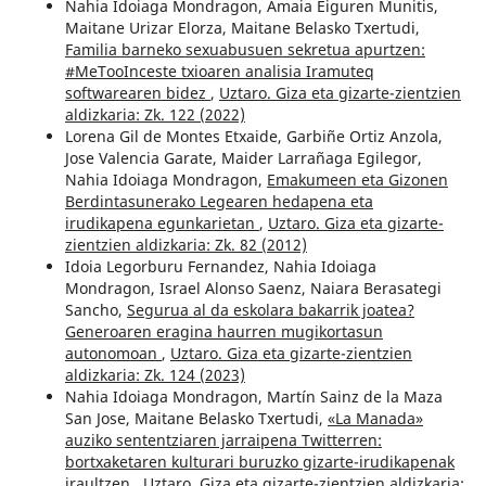
Nahia Idoiaga Mondragon, Amaia Eiguren Munitis,
Maitane Urizar Elorza, Maitane Belasko Txertudi,
Familia barneko sexuabusuen sekretua apurtzen:
#MeTooInceste txioaren analisia Iramuteq
softwarearen bidez
,
Uztaro. Giza eta gizarte-zientzien
aldizkaria: Zk. 122 (2022)
Lorena Gil de Montes Etxaide, Garbiñe Ortiz Anzola,
Jose Valencia Garate, Maider Larrañaga Egilegor,
Nahia Idoiaga Mondragon,
Emakumeen eta Gizonen
Berdintasunerako Legearen hedapena eta
irudikapena egunkarietan
,
Uztaro. Giza eta gizarte-
zientzien aldizkaria: Zk. 82 (2012)
Idoia Legorburu Fernandez, Nahia Idoiaga
Mondragon, Israel Alonso Saenz, Naiara Berasategi
Sancho,
Segurua al da eskolara bakarrik joatea?
Generoaren eragina haurren mugikortasun
autonomoan
,
Uztaro. Giza eta gizarte-zientzien
aldizkaria: Zk. 124 (2023)
Nahia Idoiaga Mondragon, Martín Sainz de la Maza
San Jose, Maitane Belasko Txertudi,
«La Manada»
auziko sententziaren jarraipena Twitterren:
bortxaketaren kulturari buruzko gizarte-irudikapenak
iraultzen
,
Uztaro. Giza eta gizarte-zientzien aldizkaria: