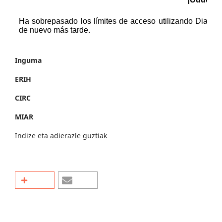
Inguma
ERIH
CIRC
MIAR
Indize eta adierazle guztiak