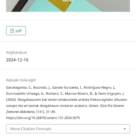
pdf
Argitaratua
2024-12-16
Aipuak nola egin
Garaitagoitia, S., Ascondo, J., Garate Iturzaeta, I., Rodríguez-Negro, J.,
Iturricastillo Urteaga, A., Romero, S., Marcos-Rivero, B., & Yanci Irigoyen, J.
(2024). Desgaitasunen bat duten emakumeek ariketa fisikoa egiteko dituzten
oztopo eta arrazoiak desgaitasun motaren arabera.
Uztaro. Giza Eta Gizarte-
Zientzien Aldizkaria
, (131), 31–49.
https://doi.org/10.26876/uztaro.131.2024.5075
More Citation Formats