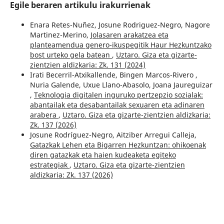
Egile beraren artikulu irakurrienak
Enara Retes-Nuñez, Josune Rodriguez-Negro, Nagore
Martinez-Merino,
Jolasaren arakatzea eta
planteamendua genero-ikuspegitik Haur Hezkuntzako
bost urteko gela batean
,
Uztaro. Giza eta gizarte-
zientzien aldizkaria: Zk. 131 (2024)
Irati Becerril-Atxikallende, Bingen Marcos-Rivero ,
Nuria Galende, Uxue Llano-Abasolo, Joana Jaureguizar
,
Teknologia digitalen inguruko pertzepzio sozialak:
abantailak eta desabantailak sexuaren eta adinaren
arabera
,
Uztaro. Giza eta gizarte-zientzien aldizkaria:
Zk. 137 (2026)
Josune Rodríguez-Negro, Aitziber Arregui Calleja,
Gatazkak Lehen eta Bigarren Hezkuntzan: ohikoenak
diren gatazkak eta haien kudeaketa egiteko
estrategiak
,
Uztaro. Giza eta gizarte-zientzien
aldizkaria: Zk. 137 (2026)