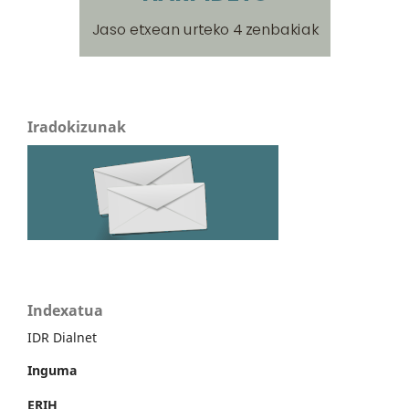
Iradokizunak
Indexatua
IDR Dialnet
Inguma
ERIH