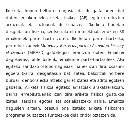
Ikerketa honen helburu nagusia da desgaitasunen bat
duten emakumeek ariketa fisikoa (AF) egiteko dituzten
arrazoiak eta oztopoak deskribatzea. Ikerketa honetan
desgaitasun fisikoa, sentsoriala eta intelektuala zituzten 38
emakumek parte hartu zuten. Ikerketan parte hartzeko,
parte-hartzaileek
Motivos y Barreras para la Actividad Física y
el Deporte
(MBAFD) galdetegiari erantzun zioten. Emaitzei
dagokienez, alde batetik, emakume parte-hartzaileek AFa
egiteko izandako oztopo nagusiak, hauek izan dira: osasun-
egoera txarra, desgaitasun bat izatea, bakoitzak norbere
buruari denbora eskaintzeko gai ez izatea eta aditu egokien
gabezia. Ariketa fisikoa egiteko arrazoiak arakatzerakoan,
berriz, errepikatuenak izan dira ariketa fisikoa gustukoa
izatea, sasoian egotea eta sozializatzeko nahia. Emaitza
nagusien artean, osasun ona izateko ariketa fisikoaren
programa bultzatzea funtsezkoa dela ondorioztatzen da.