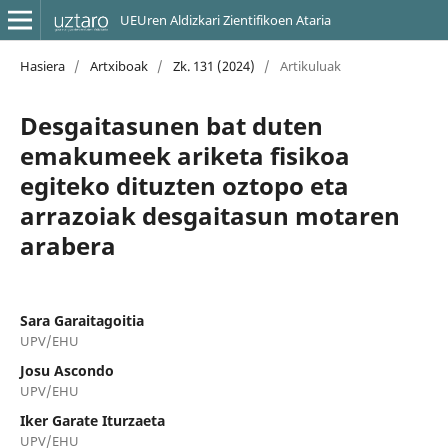
UEUren Aldizkari Zientifikoen Ataria
Hasiera
/
Artxiboak
/
Zk. 131 (2024)
/
Artikuluak
Desgaitasunen bat duten
emakumeek ariketa fisikoa
egiteko dituzten oztopo eta
arrazoiak desgaitasun motaren
arabera
Sara Garaitagoitia
UPV/EHU
Josu Ascondo
UPV/EHU
Iker Garate Iturzaeta
UPV/EHU