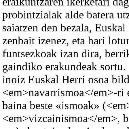
eraikuntzaren ikerketari da
probintzialak alde batera ut
saiatzen den bezala, Euskal 
zenbait izenez, eta hari lot
funtsezkoak izan dira, berrik
gaindiko erakundeak sortu. 
inoiz Euskal Herri osoa bil
<em>navarrismoa</em>-ri em
baina beste «ismoak» (<em
<em>vizcainismoa</em>, b