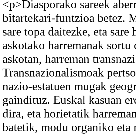
<p>Diasporako sareek aberri
bitartekari-funtzioa betez.
sare topa daitezke, eta sare
askotako harremanak sortu 
askotan, harreman transnazi
Transnazionalismoak pertso
nazio-estatuen mugak geogra
gaindituz. Euskal kasuan er
dira, eta horietatik harrema
batetik, modu organiko eta 