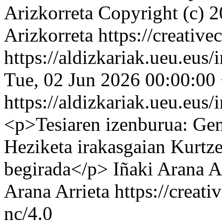
Arizkorreta
Copyright (c) 
Arizkorreta https://creativ
https://aldizkariak.ueu.eus
Tue, 02 Jun 2026 00:00:00
https://aldizkariak.ueu.eus
<p>Tesiaren izenburua: Gen
Heziketa irakasgaian Kurtze
begirada</p>
Iñaki Arana A
Arana Arrieta https://creat
nc/4.0