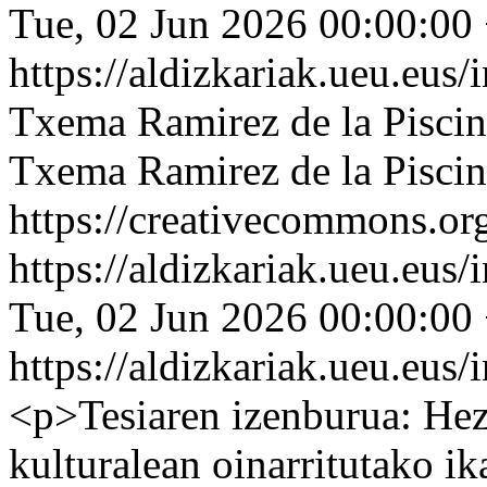
Tue, 02 Jun 2026 00:00:00
https://aldizkariak.ueu.eus
Txema Ramirez de la Piscin
Txema Ramirez de la Piscin
https://creativecommons.org
https://aldizkariak.ueu.eus
Tue, 02 Jun 2026 00:00:00
https://aldizkariak.ueu.eus
<p>Tesiaren izenburua: Hez
kulturalean oinarritutako ik