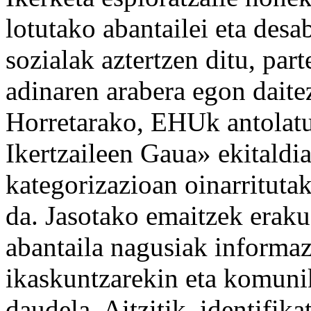
lotutako abantailei eta desa
sozialak aztertzen ditu, par
adinaren arabera egon daite
Horretarako, EHUk antolat
Ikertzaileen Gaua» ekitaldi
kategorizazioan oinarritutak
da. Jasotako emaitzek erakus
abantaila nagusiak informaz
ikaskuntzarekin eta komunik
daudela. Aitzitik, identifik