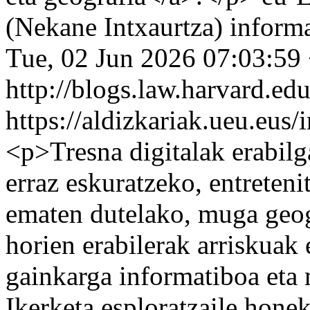
(Nekane Intxaurtza)
inform
Tue, 02 Jun 2026 07:03:59
http://blogs.law.harvard.edu
https://aldizkariak.ueu.eus
<p>Tresna digitalak erabilg
erraz eskuratzeko, entreten
ematen dutelako, muga geog
horien erabilerak arriskuak 
gainkarga informatiboa eta
Ikerketa esploratzaile honek