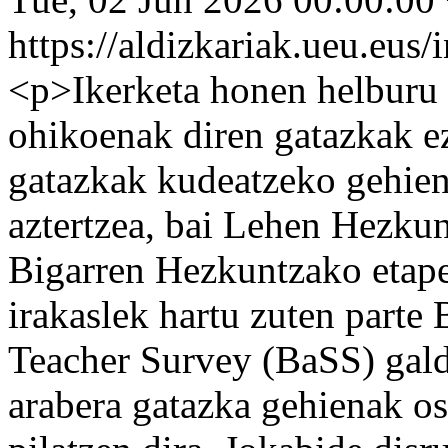
https://aldizkariak.ueu.eus
<p>Ikerketa honen helburu
ohikoenak diren gatazkak ez
gatazkak kudeatzeko gehien 
aztertzea, bai Lehen Hezku
Bigarren Hezkuntzako etape
irakaslek hartu zuten parte
Teacher Survey (BaSS) gald
arabera gatazka gehienak ost