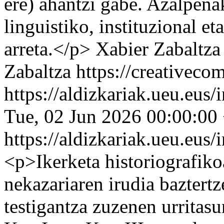
ere) ahantzi gabe. Azalpena
linguistiko, instituzional e
arreta.</p>
Xabier Zabaltza
Zabaltza https://creativeco
https://aldizkariak.ueu.eus
Tue, 02 Jun 2026 00:00:00
https://aldizkariak.ueu.eus
<p>Ikerketa historiografi
nekazariaren irudia baztertz
testigantza zuzenen urritasu