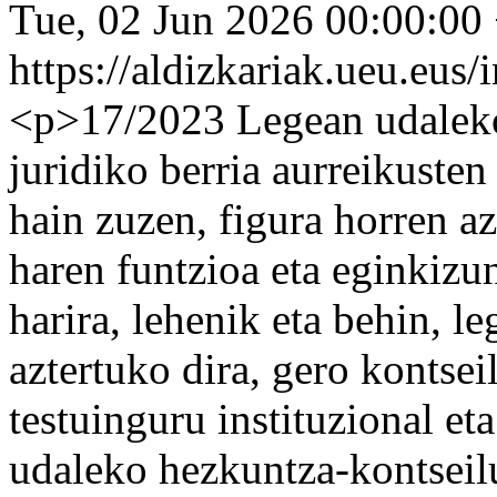
Tue, 02 Jun 2026 00:00:00
https://aldizkariak.ueu.eus
<p>17/2023 Legean udaleko
juridiko berria aurreikusten
hain zuzen, figura horren az
haren funtzioa eta eginkizu
harira, lehenik eta behin, l
aztertuko dira, gero kontsei
testuinguru instituzional e
udaleko hezkuntza-kontseil