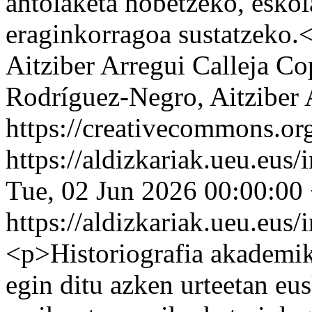
antolaketa hobetzeko, eskol
eraginkorragoa sustatzeko.
Aitziber Arregui Calleja
Cop
Rodríguez-Negro, Aitziber 
https://creativecommons.org
https://aldizkariak.ueu.eus
Tue, 02 Jun 2026 00:00:00
https://aldizkariak.ueu.eus
<p>Historiografia akademik
egin ditu azken urteetan eus