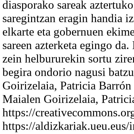
diasporako sareak aztertuko 
saregintzan eragin handia i
elkarte eta gobernuen ekime
sareen azterketa egingo da. 
zein helbururekin sortu zire
begira ondorio nagusi batzu
Goirizelaia, Patricia Barró
Maialen Goirizelaia, Patric
https://creativecommons.org
https://aldizkariak.ueu.eus