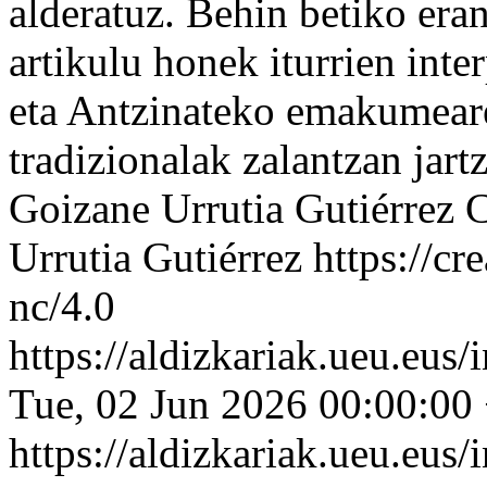
alderatuz. Behin betiko era
artikulu honek iturrien int
eta Antzinateko emakumeare
tradizionalak zalantzan jar
Goizane Urrutia Gutiérrez
C
Urrutia Gutiérrez https://c
nc/4.0
https://aldizkariak.ueu.eus
Tue, 02 Jun 2026 00:00:00
https://aldizkariak.ueu.eus