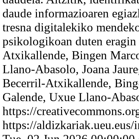
daude informazioaren egiazk
tresna digitalekiko mendeko
psikologikoan duten eragin
Atxikallende, Bingen Marc
Llano-Abasolo, Joana Jaur
Becerril-Atxikallende, Bin
Galende, Uxue Llano-Abaso
https://creativecommons.org
https://aldizkariak.ueu.eus
Tue, 02 Jun 2026 00:00:00