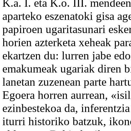
K.a. I. eta K.o. III. mendee
aparteko eszenatoki gisa ag
papiroen ugaritasunari eske
horien azterketa xeheak par
ekartzen du: lurren jabe edo
emakumeak ugariak diren bit
lanetan zuzenean parte hartu
Egoera horren aurrean, «isil
ezinbestekoa da, inferentzia
iturri historiko batzuk, ikon