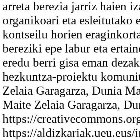
arreta berezia jarriz haien i
organikoari eta esleitutak
kontseilu horien eraginkorta
bereziki epe labur eta ertai
eredu berri gisa eman dezak
hezkuntza-proiektu komunit
Zelaia Garagarza, Dunia Ma
Maite Zelaia Garagarza, Du
https://creativecommons.org
https://aldizkariak.ueu.eus