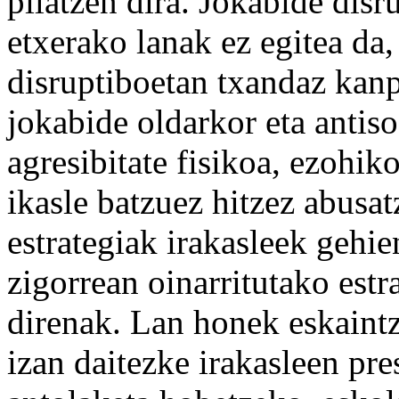
pilatzen dira. Jokabide dis
etxerako lanak ez egitea da
disruptiboetan txandaz kanp
jokabide oldarkor eta antiso
agresibitate fisikoa, ezohik
ikasle batzuez hitzez abusat
estrategiak irakasleek gehie
zigorrean oinarritutako estr
direnak. Lan honek eskaintz
izan daitezke irakasleen pre