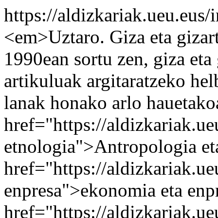
https://aldizkariak.ueu.eus
<em>Uztaro. Giza eta gizar
1990ean sortu zen, giza eta 
artikuluak argitaratzeko hel
lanak honako arlo hauetako
href="https://aldizkariak.u
etnologia">Antropologia et
href="https://aldizkariak.u
enpresa">ekonomia eta enp
href="https://aldizkariak.ue