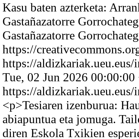
Kasu baten azterketa: Arra
Gastañazatorre Gorrochateg
Gastañazatorre Gorrochateg
https://creativecommons.org
https://aldizkariak.ueu.eus
Tue, 02 Jun 2026 00:00:00
https://aldizkariak.ueu.eus
<p>Tesiaren izenburua: Hau
abiapuntua eta jomuga. Tail
diren Eskola Txikien esper