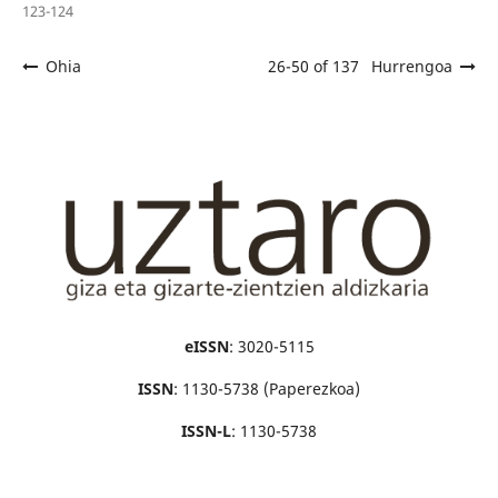
123-124
Ohia
26-50 of 137
Hurrengoa
eISSN
: 3020-5115
ISSN
: 1130-5738 (Paperezkoa)
ISSN-L
: 1130-5738