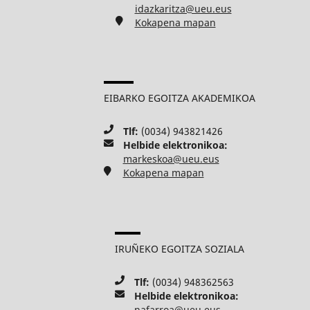
idazkaritza@ueu.eus
Kokapena mapan
EIBARKO EGOITZA AKADEMIKOA
Tlf:
(0034) 943821426
Helbide elektronikoa:
markeskoa@ueu.eus
Kokapena mapan
IRUÑEKO EGOITZA SOZIALA
Tlf:
(0034) 948362563
Helbide elektronikoa:
nafarroa@ueu.eus