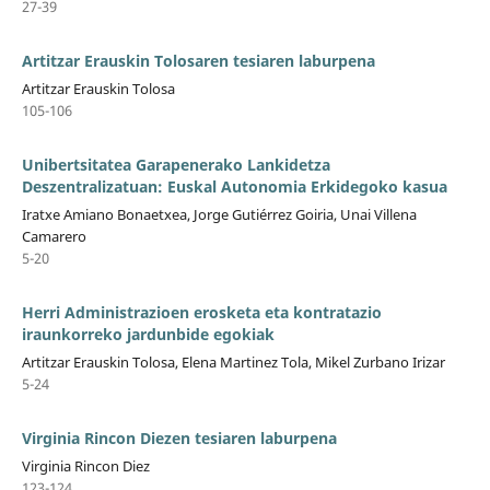
27-39
Artitzar Erauskin Tolosaren tesiaren laburpena
Artitzar Erauskin Tolosa
105-106
Unibertsitatea Garapenerako Lankidetza
Deszentralizatuan: Euskal Autonomia Erkidegoko kasua
Iratxe Amiano Bonaetxea, Jorge Gutiérrez Goiria, Unai Villena
Camarero
5-20
Herri Administrazioen erosketa eta kontratazio
iraunkorreko jardunbide egokiak
Artitzar Erauskin Tolosa, Elena Martinez Tola, Mikel Zurbano Irizar
5-24
Virginia Rincon Diezen tesiaren laburpena
Virginia Rincon Diez
123-124