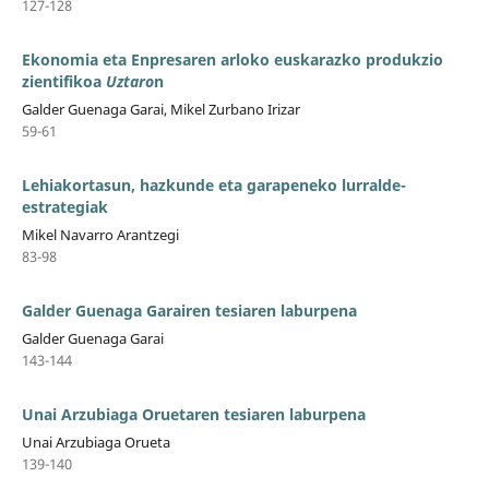
127-128
Ekonomia eta Enpresaren arloko euskarazko produkzio
zientifikoa
Uztaro
n
Galder Guenaga Garai, Mikel Zurbano Irizar
59-61
Lehiakortasun, hazkunde eta garapeneko lurralde-
estrategiak
Mikel Navarro Arantzegi
83-98
Galder Guenaga Garairen tesiaren laburpena
Galder Guenaga Garai
143-144
Unai Arzubiaga Oruetaren tesiaren laburpena
Unai Arzubiaga Orueta
139-140