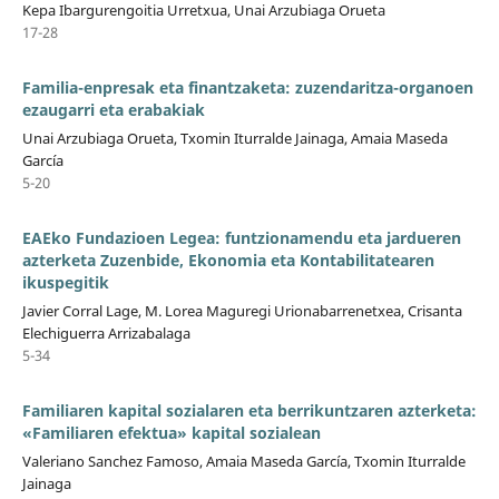
Kepa Ibargurengoitia Urretxua, Unai Arzubiaga Orueta
17-28
Familia-enpresak eta finantzaketa: zuzendaritza-organoen
ezaugarri eta erabakiak
Unai Arzubiaga Orueta, Txomin Iturralde Jainaga, Amaia Maseda
García
5-20
EAEko Fundazioen Legea: funtzionamendu eta jardueren
azterketa Zuzenbide, Ekonomia eta Kontabilitatearen
ikuspegitik
Javier Corral Lage, M. Lorea Maguregi Urionabarrenetxea, Crisanta
Elechiguerra Arrizabalaga
5-34
Familiaren kapital sozialaren eta berrikuntzaren azterketa:
«Familiaren efektua» kapital sozialean
Valeriano Sanchez Famoso, Amaia Maseda García, Txomin Iturralde
Jainaga