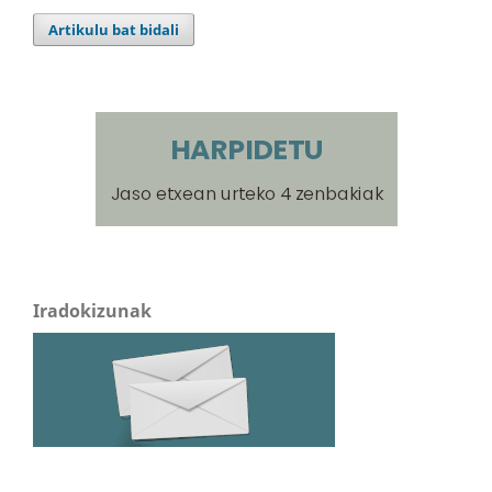
Artikulu bat bidali
Iradokizunak