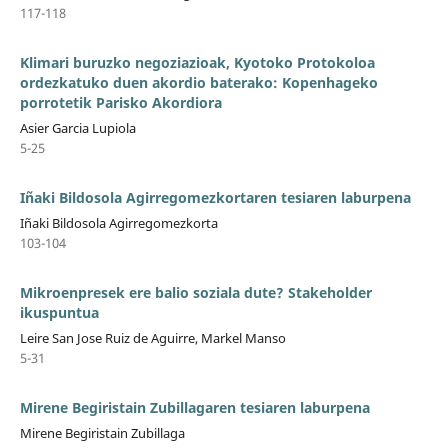
117-118
Klimari buruzko negoziazioak, Kyotoko Protokoloa
ordezkatuko duen akordio baterako: Kopenhageko
porrotetik Parisko Akordiora
Asier Garcia Lupiola
5-25
Iñaki Bildosola Agirregomezkortaren tesiaren laburpena
Iñaki Bildosola Agirregomezkorta
103-104
Mikroenpresek ere balio soziala dute? Stakeholder
ikuspuntua
Leire San Jose Ruiz de Aguirre, Markel Manso
5-31
Mirene Begiristain Zubillagaren tesiaren laburpena
Mirene Begiristain Zubillaga