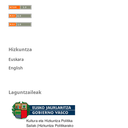
Hizkuntza
Euskara
English
Laguntzaileak