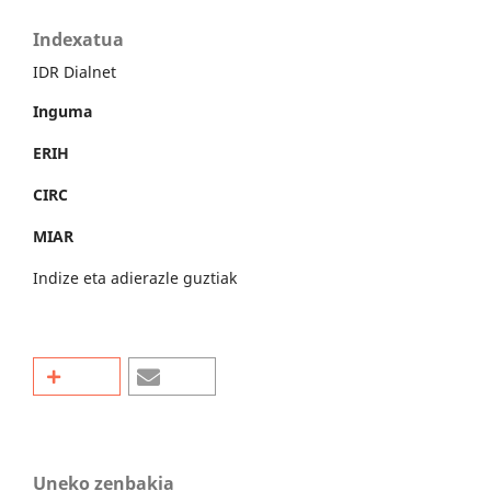
Indexatua
IDR Dialnet
Inguma
ERIH
CIRC
MIAR
Indize eta adierazle guztiak
Uneko zenbakia