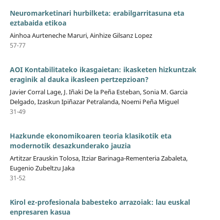
Neuromarketinari hurbilketa: erabilgarritasuna eta
eztabaida etikoa
Ainhoa Aurteneche Maruri, Ainhize Gilsanz Lopez
57-77
AOI Kontabilitateko ikasgaietan: ikasketen hizkuntzak
eraginik al dauka ikasleen pertzepzioan?
Javier Corral Lage, J. Iñaki De la Peña Esteban, Sonia M. Garcia
Delgado, Izaskun Ipiñazar Petralanda, Noemi Peña Miguel
31-49
Hazkunde ekonomikoaren teoria klasikotik eta
modernotik desazkunderako jauzia
Artitzar Erauskin Tolosa, Itziar Barinaga-Rementeria Zabaleta,
Eugenio Zubeltzu Jaka
31-52
Kirol ez-profesionala babesteko arrazoiak: lau euskal
enpresaren kasua