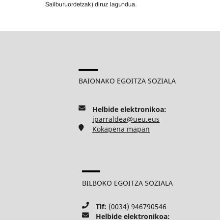
BAIONAKO EGOITZA SOZIALA
Helbide elektronikoa:
iparraldea@ueu.eus
Kokapena mapan
BILBOKO EGOITZA SOZIALA
Tlf:
(0034) 946790546
Helbide elektronikoa: