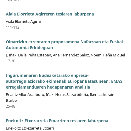
Aiala Elorrieta Agirreren tesiaren laburpena
Aiala Elorrieta Agirre
111-112
Oinarrizko errentaren proposamena Nafarroan eta Euskal
Autonomia Erkidegoan
J. Iñaki De la Peña Esteban, Ana Fernandez Sainz, Noemi Peña Miguel
17-30
Ingurumenaren kudeaketarako enpresa-
autorregulaziorako ekimenak Europar Batasunean: EMAS
erregelamenduaren hedapenaren analisia
Erlantz Allur Aranburu, Iñaki Heras Saizarbitoria, Iker Laskurain
Iturbe
25-48
Enekoitz Etxezarreta Etxarriren tesiaren laburpena
Enekoitz Etxezarreta Etxarri