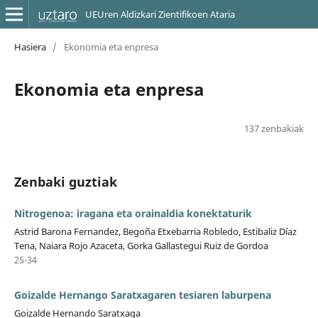
UEUren Aldizkari Zientifikoen Ataria
Hasiera
/
Ekonomia eta enpresa
Ekonomia eta enpresa
137 zenbakiak
Zenbaki guztiak
Nitrogenoa: iragana eta orainaldia konektaturik
Astrid Barona Fernandez, Begoña Etxebarria Robledo, Estibaliz Díaz
Tena, Naiara Rojo Azaceta, Gorka Gallastegui Ruiz de Gordoa
25-34
Goizalde Hernango Saratxagaren tesiaren laburpena
Goizalde Hernando Saratxaga