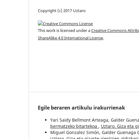
Copyright (c) 2017 Uztaro
This work is licensed under a
Creative Commons Attri
ShareAlike 4.0 International License
.
Egile beraren artikulu irakurrienak
Yari Saidy Bellmont Arteaga, Galder Guen
bermatzeko bitartekoa
,
Uztaro. Giza eta gi
Miguel Gonzalez Simón, Galder Guenaga 
Uztaro. Giza eta gizarte-zientzien aldizkari