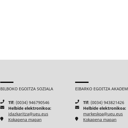
BILBOKO EGOITZA SOZIALA
EIBARKO EGOITZA AKADE
Tlf:
(0034) 946790546
Tlf:
(0034) 943821426
Helbide elektronikoa:
Helbide elektronikoa:
idazkaritza@ueu.eus
markeskoa@ueu.eus
Kokapena mapan
Kokapena mapan