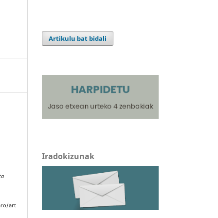
Artikulu bat bidali
Iradokizunak
ta
aro/art