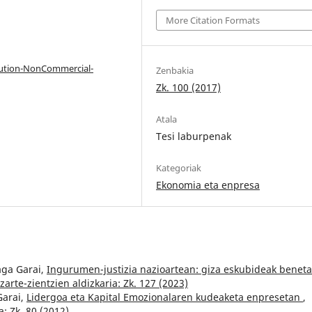
More Citation Formats
bution-NonCommercial-
Zenbakia
Zk. 100 (2017)
Atala
Tesi laburpenak
Kategoriak
Ekonomia eta enpresa
aga Garai,
Ingurumen-justizia nazioartean: giza eskubideak benet
zarte-zientzien aldizkaria: Zk. 127 (2023)
Garai,
Lidergoa eta Kapital Emozionalaren kudeaketa enpresetan
,
a: Zk. 80 (2012)