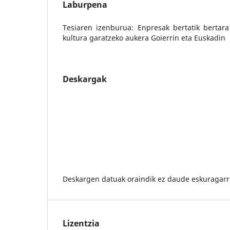
Laburpena
Tesiaren izenburua: Enpresak bertatik bertara
kultura garatzeko aukera Goierrin eta Euskadin
Deskargak
Deskargen datuak oraindik ez daude eskuragarri
Lizentzia