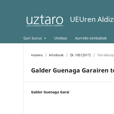
UEUren Aldizk
Guri buruz
Unekoa
Aurreko zenbakiak
Hasiera
/
Artxiboak
/
Zk. 100 (2017)
/
Tesi labur
Galder Guenaga Garairen t
Galder Guenaga Garai