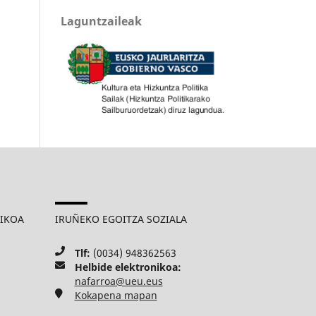
Laguntzaileak
MIKOA
IRUÑEKO EGOITZA SOZIALA
Tlf:
(0034) 948362563
Helbide elektronikoa:
nafarroa@ueu.eus
Kokapena mapan