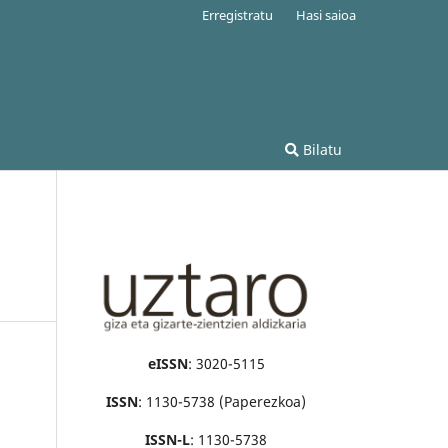
Erregistratu
Hasi saioa
Bilatu
eISSN
: 3020-5115
ISSN
: 1130-5738 (Paperezkoa)
ISSN-L
: 1130-5738