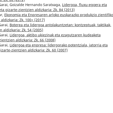
arai, Goizalde Hernando Saratxaga,
Lidergoa, fluxu-egoera eta
eta gizarte-zientzien aldizkaria: Zk. 84 (2013)
ar,
Ekonomia eta Enpresaren arloko euskarazko produkzio zientifik
 aldizkaria: Zk. 100+ (2017)
Garai,
Boterea eta lidergoa antolakuntzetan: kontzeptuak, taktikak,
n aldizkaria: Zk. 54 (2005)
Garai,
Lidergoa, aktibo ukiezinak eta ezagutzaren kudeaketa
zientzien aldizkaria: Zk. 66 (2008)
Garai,
Lidergoa eta enpresa: lidergorako potentziala, jatorria eta
izarte-zientzien aldizkaria: Zk. 60 (2007)