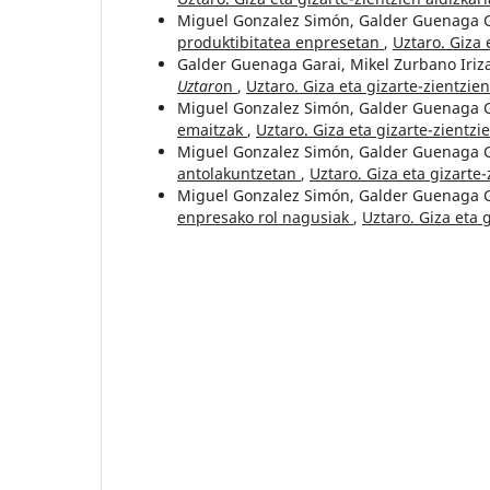
Miguel Gonzalez Simón, Galder Guenaga G
produktibitatea enpresetan
,
Uztaro. Giza 
Galder Guenaga Garai, Mikel Zurbano Iriz
Uztaro
n
,
Uztaro. Giza eta gizarte-zientzien
Miguel Gonzalez Simón, Galder Guenaga 
emaitzak
,
Uztaro. Giza eta gizarte-zientzie
Miguel Gonzalez Simón, Galder Guenaga 
antolakuntzetan
,
Uztaro. Giza eta gizarte-
Miguel Gonzalez Simón, Galder Guenaga 
enpresako rol nagusiak
,
Uztaro. Giza eta g