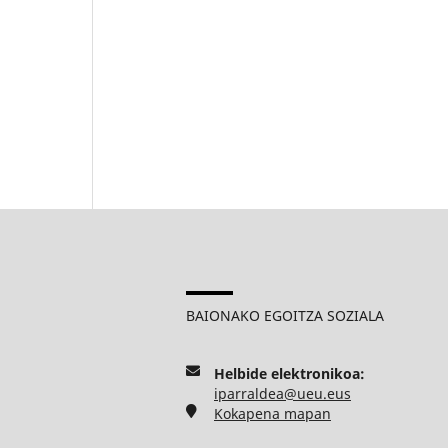
BAIONAKO EGOITZA SOZIALA
Helbide elektronikoa:
iparraldea@ueu.eus
Kokapena mapan