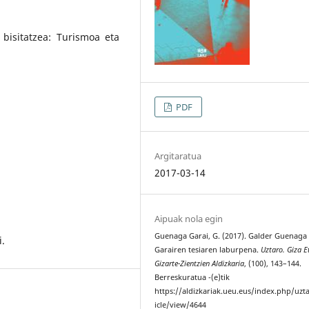
 bisitatzea: Turismoa eta
PDF
Argitaratua
2017-03-14
Aipuak nola egin
Guenaga Garai, G. (2017). Galder Guenaga
.
Garairen tesiaren laburpena.
Uztaro. Giza E
Gizarte-Zientzien Aldizkaria
, (100), 143–144.
Berreskuratua -(e)tik
https://aldizkariak.ueu.eus/index.php/uzt
icle/view/4644