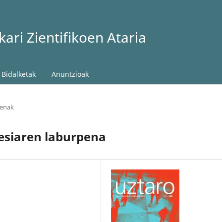
ari Zientifikoen Ataria
Bidalketak
Anuntzioak
penak
esiaren laburpena