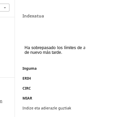
Indexatua
Inguma
ERIH
CIRC
MIAR
an
Indize eta adierazle guztiak