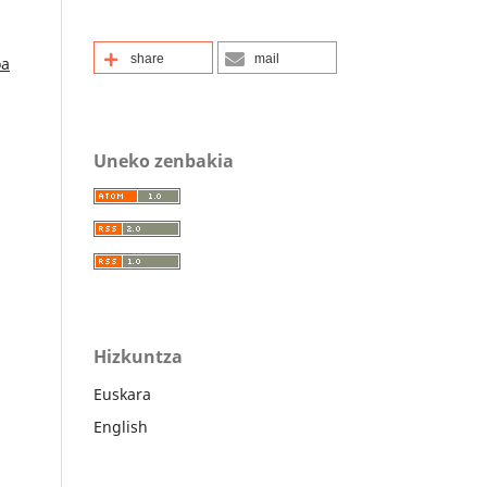
share
mail
oa
Uneko zenbakia
Hizkuntza
Euskara
English