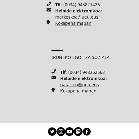
Tlf:
(0034) 943821426
Helbide elektronikoa:
markeskoa@ueu.eus
Kokapena mapan
IRUÑEKO EGOITZA SOZIALA
Tlf:
(0034) 948362563
Helbide elektronikoa:
nafarroa@ueu.eus
Kokapena mapan