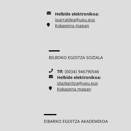
Helbide elektronikoa:
iparraldea@ueu.eus
Kokapena mapan
BILBOKO EGOITZA SOZIALA
Tlf:
(0034) 946790546
Helbide elektronikoa:
idazkaritza@ueu.eus
Kokapena mapan
EIBARKO EGOITZA AKADEMIKOA