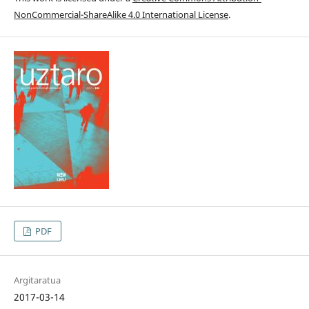
NonCommercial-ShareAlike 4.0 International License
.
PDF
Argitaratua
2017-03-14