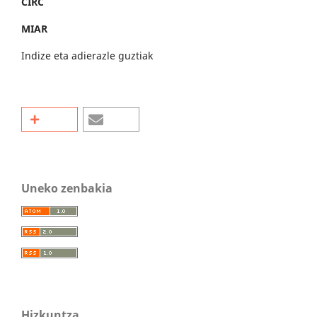
CIRC
MIAR
Indize eta adierazle guztiak
Uneko zenbakia
Hizkuntza