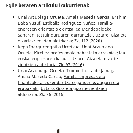
Egile beraren artikulu irakurrienak
Unai Arzubiaga Orueta, Amaia Maseda García, Brahim
Baba Yusuf, Estibaliz Rodríguez Nuñez,
Familia-
enpresen orientazio ekintzailea Mendebaldeko
Saharan: testuinguruaren garrantzia
,
Uztaro. Giza eta
gizarte-zientzien aldizkaria: Zk. 112 (2020)
Kepa Ibargurengoitia Urretxua, Unai Arzubiaga
Orueta,
Kirol ez-profesionala babesteko arrazoiak: lau
euskal enpresaren kasua
,
Uztaro. Giza eta gizarte-
zientzien aldizkaria: Zk. 97 (2016)
Unai Arzubiaga Orueta, Txomin Iturralde Jainaga,
Amaia Maseda García,
Familia-enpresak eta
finantzaketa: zuzendaritza-organoen ezaugarri eta
erabakiak
,
Uztaro. Giza eta gizarte-zientzien
aldizkaria: Zk. 96 (2016)