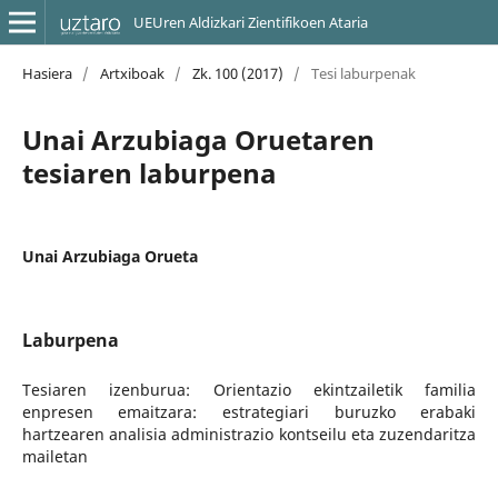
UEUren Aldizkari Zientifikoen Ataria
Hasiera
/
Artxiboak
/
Zk. 100 (2017)
/
Tesi laburpenak
Unai Arzubiaga Oruetaren
tesiaren laburpena
Unai Arzubiaga Orueta
Laburpena
Tesiaren izenburua: Orientazio ekintzailetik familia
enpresen emaitzara: estrategiari buruzko erabaki
hartzearen analisia administrazio kontseilu eta zuzendaritza
mailetan