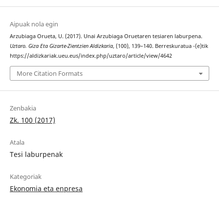
Aipuak nola egin
Arzubiaga Orueta, U. (2017). Unai Arzubiaga Oruetaren tesiaren laburpena.
Uztaro. Giza Eta Gizarte-Zientzien Aldizkaria
, (100), 139–140. Berreskuratua -(e)tik
https://aldizkariak.ueu.eus/index.php/uztaro/article/view/4642
More Citation Formats
Zenbakia
Zk. 100 (2017)
Atala
Tesi laburpenak
Kategoriak
Ekonomia eta enpresa