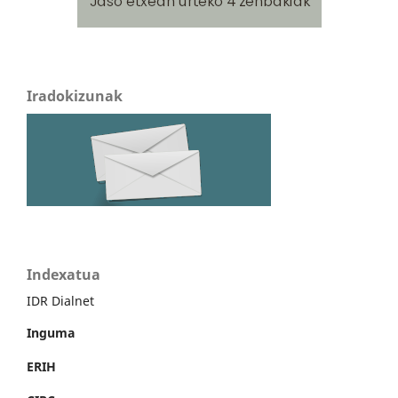
Iradokizunak
Indexatua
IDR Dialnet
Inguma
ERIH