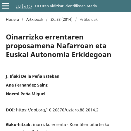
UEUren Aldizkari Zientifikoen Ataria
Hasiera
/
Artxiboak
/
Zk. 88 (2014)
/
Artikuluak
Oinarrizko errentaren
proposamena Nafarroan eta
Euskal Autonomia Erkidegoan
J. Iñaki De la Peña Esteban
Ana Fernandez Sainz
Noemi Peña Miguel
DOI:
https://doi.org/10.26876/uztaro.88.2014.2
Gako-hitzak:
inarrizko errenta · Koantilen bitartezko