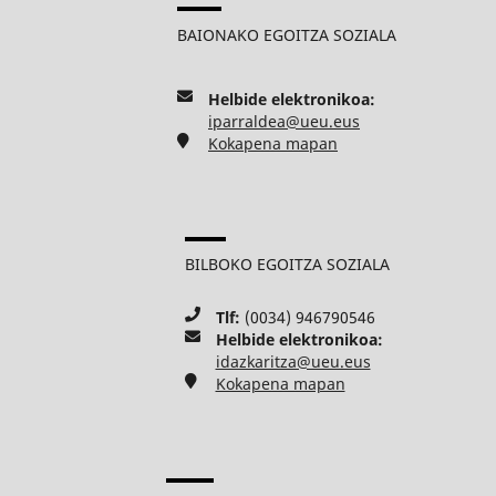
BAIONAKO EGOITZA SOZIALA
Helbide elektronikoa:
iparraldea@ueu.eus
Kokapena mapan
BILBOKO EGOITZA SOZIALA
Tlf:
(0034) 946790546
Helbide elektronikoa:
idazkaritza@ueu.eus
Kokapena mapan