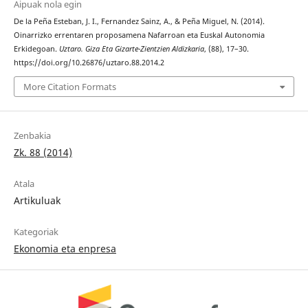
Aipuak nola egin
De la Peña Esteban, J. I., Fernandez Sainz, A., & Peña Miguel, N. (2014).
Oinarrizko errentaren proposamena Nafarroan eta Euskal Autonomia
Erkidegoan.
Uztaro. Giza Eta Gizarte-Zientzien Aldizkaria
, (88), 17–30.
https://doi.org/10.26876/uztaro.88.2014.2
More Citation Formats
Zenbakia
Zk. 88 (2014)
Atala
Artikuluak
Kategoriak
Ekonomia eta enpresa