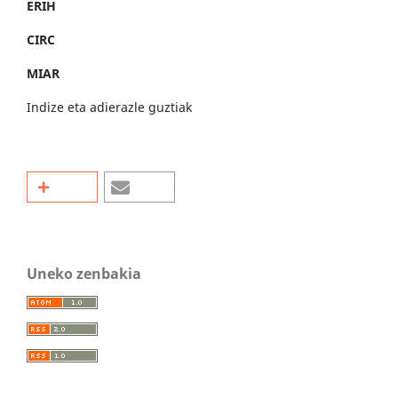
ERIH
CIRC
MIAR
Indize eta adierazle guztiak
Uneko zenbakia