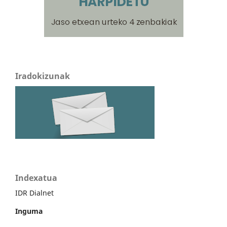
Iradokizunak
Indexatua
IDR Dialnet
Inguma