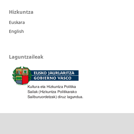
Hizkuntza
Euskara
English
Laguntzaileak