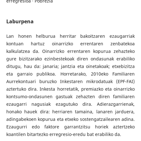
erregresioa · Pobrezia
Laburpena
Lan honen helburua herritar bakoitzaren ezaugarriak
kontuan hartuz oinarrizko errentaren zenbatekoa
kalkulatzea da. Oinarrizko errentaren kopurua zehazteko
gure bizitzarako ezinbestekoak diren ondasunak erabiliko
ditugu, hau da: janaria; jantzia eta oinetakoak; etxebizitza
eta garraio publikoa. Horretarako, 2010eko Familiaren
Aurrekontuari buruzko Inkestaren mikrodatuak (EPF-FAI)
aztertuko dira. Inkesta horretatik, premiazko eta oinarrizko
kontsumo-ondasunen gastuak zehazten diren familiaren
ezaugarri nagusiak ezagutuko dira. Adierazgarrienak,
honako hauek dira: herriaren tamaina, lanaren jarduera,
adingabekoen kopurua eta etxeko sostengatzailearen adina.
Ezaugurri edo faktore garrantzitsu horiek aztertzeko
koantilen bitartezko erregresio-eredu bat erabiliko da.