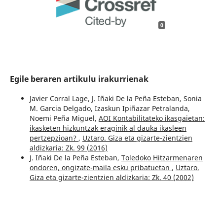
0
Egile beraren artikulu irakurrienak
Javier Corral Lage, J. Iñaki De la Peña Esteban, Sonia
M. Garcia Delgado, Izaskun Ipiñazar Petralanda,
Noemi Peña Miguel,
AOI Kontabilitateko ikasgaietan:
ikasketen hizkuntzak eraginik al dauka ikasleen
pertzepzioan?
,
Uztaro. Giza eta gizarte-zientzien
aldizkaria: Zk. 99 (2016)
J. Iñaki De la Peña Esteban,
Toledoko Hitzarmenaren
ondoren, ongizate-maila esku pribatuetan
,
Uztaro.
Giza eta gizarte-zientzien aldizkaria: Zk. 40 (2002)