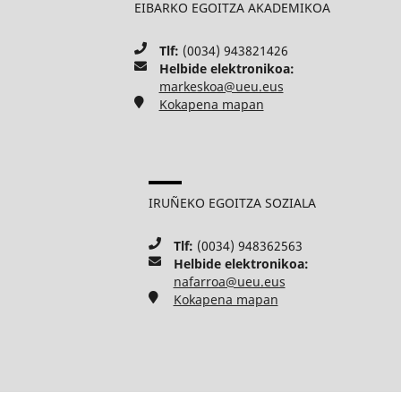
EIBARKO EGOITZA AKADEMIKOA
Tlf:
(0034) 943821426
Helbide elektronikoa:
markeskoa@ueu.eus
Kokapena mapan
IRUÑEKO EGOITZA SOZIALA
Tlf:
(0034) 948362563
Helbide elektronikoa:
nafarroa@ueu.eus
Kokapena mapan