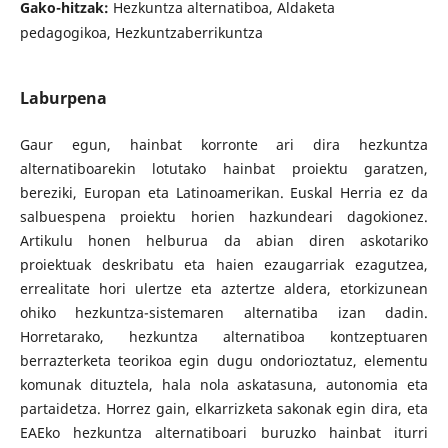
Gako-hitzak:
Hezkuntza alternatiboa, Aldaketa
pedagogikoa, Hezkuntzaberrikuntza
Laburpena
Gaur egun, hainbat korronte ari dira hezkuntza
alternatiboarekin lotutako hainbat proiektu garatzen,
bereziki, Europan eta Latinoamerikan. Euskal Herria ez da
salbuespena proiektu horien hazkundeari dagokionez.
Artikulu honen helburua da abian diren askotariko
proiektuak deskribatu eta haien ezaugarriak ezagutzea,
errealitate hori ulertze eta aztertze aldera, etorkizunean
ohiko hezkuntza-sistemaren alternatiba izan dadin.
Horretarako, hezkuntza alternatiboa kontzeptuaren
berrazterketa teorikoa egin dugu ondorioztatuz, elementu
komunak dituztela, hala nola askatasuna, autonomia eta
partaidetza. Horrez gain, elkarrizketa sakonak egin dira, eta
EAEko hezkuntza alternatiboari buruzko hainbat iturri