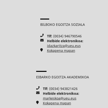
BILBOKO EGOITZA SOZIALA
Tlf:
(0034) 946790546
Helbide elektronikoa:
idazkaritza@ueu.eus
Kokapena mapan
EIBARKO EGOITZA AKADEMIKOA
Tlf:
(0034) 943821426
Helbide elektronikoa:
markeskoa@ueu.eus
Kokapena mapan