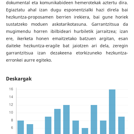
dokumental eta komunikabideen hemerotekak aztertu dira.
Egiaztatu ahal izan dugu esponentzialki hazi direla bai
hezkuntza-proposamen berrien irekiera, bai gune horiek
sustatzeko moduen askotarikotasuna. Garrantzitsua da
mugimendu horren ibilbideari hurbiletik jarraitzea; izan
ere, ikerketa honen emaitzetako batzuen argitan, esan
daiteke hezkuntza-eragile bat jaiotzen ari dela, zeregin
garrantzitsua izan dezakeena etorkizuneko hezkuntza-
erronkei aurre egiteko.
Deskargak