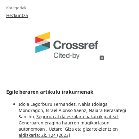
Kategoriak
Hezkuntza
0
Egile beraren artikulu irakurrienak
Idoia Legorburu Fernandez, Nahia Idoiaga
Mondragon, Israel Alonso Saenz, Naiara Berasategi
Sancho,
Segurua al da eskolara bakarrik joatea?
Generoaren eragina haurren mugikortasun
autonomoan
,
Uztaro. Giza eta gizarte-zientzien
aldizkaria: Zk. 124 (2023)