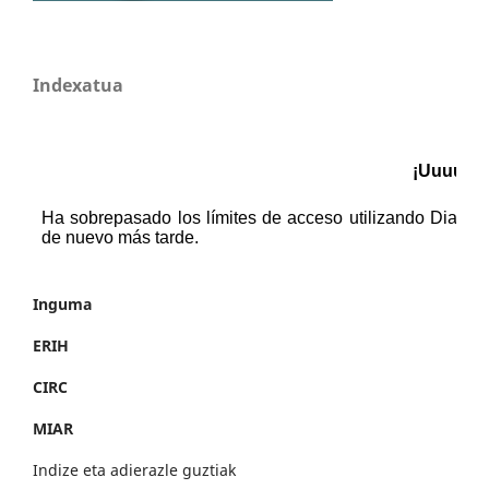
Indexatua
Inguma
ERIH
CIRC
MIAR
Indize eta adierazle guztiak