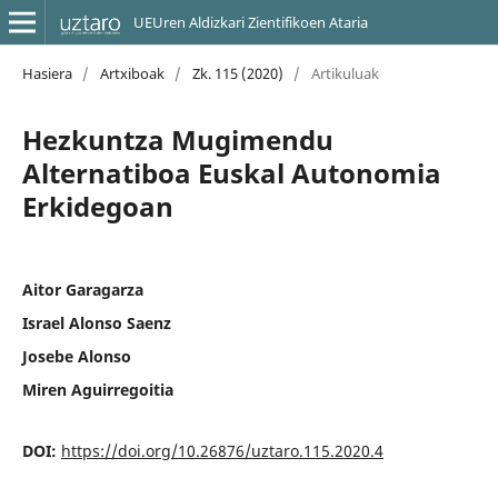
UEUren Aldizkari Zientifikoen Ataria
Hasiera
/
Artxiboak
/
Zk. 115 (2020)
/
Artikuluak
Hezkuntza Mugimendu
Alternatiboa Euskal Autonomia
Erkidegoan
Aitor Garagarza
Israel Alonso Saenz
Josebe Alonso
Miren Aguirregoitia
DOI:
https://doi.org/10.26876/uztaro.115.2020.4