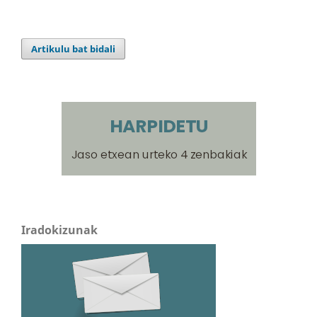
Artikulu bat bidali
Iradokizunak