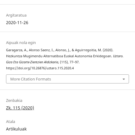
Argitaratua
2020-11-26
Aipuak nola egin
Garagarza, A., Alonso Saenz, I., Alonso, J., & Aguirregoitia, M. (2020).
Hezkuntza Mugimendu Alternatiboa Euskal Autonomia Erkidegoan.
Uztaro.
Giza Eta Gizarte-Zientzien Aldizkaria
, (115), 77–97.
https://doi.org/10.26876/uztaro.115.2020.4
More Citation Formats
Zenbakia
Zk. 115 (2020)
Atala
Artikuluak