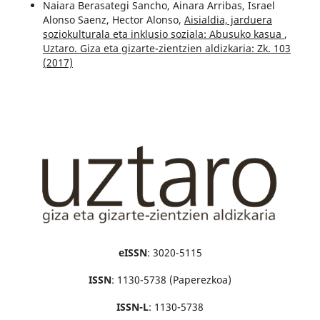
Naiara Berasategi Sancho, Ainara Arribas, Israel
Alonso Saenz, Hector Alonso,
Aisialdia, jarduera
soziokulturala eta inklusio soziala: Abusuko kasua
,
Uztaro. Giza eta gizarte-zientzien aldizkaria: Zk. 103
(2017)
eISSN
: 3020-5115
ISSN
: 1130-5738 (Paperezkoa)
ISSN-L
: 1130-5738