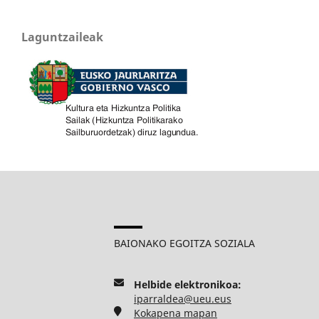
Laguntzaileak
BAIONAKO EGOITZA SOZIALA
Helbide elektronikoa:
iparraldea@ueu.eus
Kokapena mapan