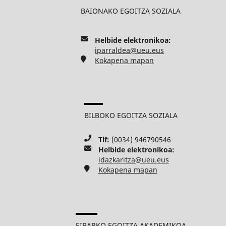
BAIONAKO EGOITZA SOZIALA
Helbide elektronikoa:
iparraldea@ueu.eus
Kokapena mapan
BILBOKO EGOITZA SOZIALA
Tlf:
(0034) 946790546
Helbide elektronikoa:
idazkaritza@ueu.eus
Kokapena mapan
EIBARKO EGOITZA AKADEMIKOA