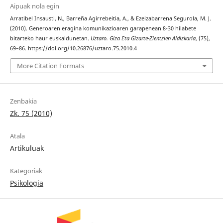
Aipuak nola egin
Arratibel Insausti, N., Barreña Agirrebeitia, A., & Ezeizabarrena Segurola, M. J.
(2010). Generoaren eragina komunikazioaren garapenean 8-30 hilabete
bitarteko haur euskaldunetan.
Uztaro. Giza Eta Gizarte-Zientzien Aldizkaria
, (75),
69–86. https://doi.org/10.26876/uztaro.75.2010.4
More Citation Formats
Zenbakia
Zk. 75 (2010)
Atala
Artikuluak
Kategoriak
Psikologia