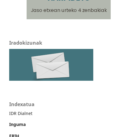
Iradokizunak
Indexatua
IDR Dialnet
Inguma
ERIH