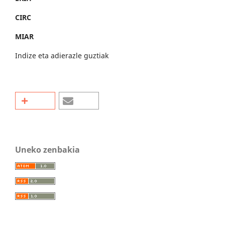
CIRC
MIAR
Indize eta adierazle guztiak
Uneko zenbakia