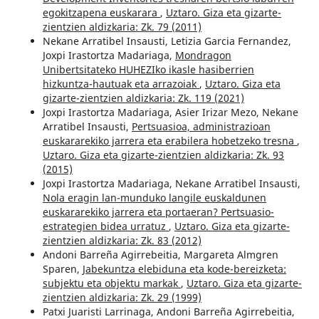
egokitzapena euskarara
,
Uztaro. Giza eta gizarte-
zientzien aldizkaria: Zk. 79 (2011)
Nekane Arratibel Insausti, Letizia Garcia Fernandez,
Joxpi Irastortza Madariaga,
Mondragon
Unibertsitateko HUHEZIko ikasle hasiberrien
hizkuntza-hautuak eta arrazoiak
,
Uztaro. Giza eta
gizarte-zientzien aldizkaria: Zk. 119 (2021)
Joxpi Irastortza Madariaga, Asier Irizar Mezo, Nekane
Arratibel Insausti,
Pertsuasioa, administrazioan
euskararekiko jarrera eta erabilera hobetzeko tresna
,
Uztaro. Giza eta gizarte-zientzien aldizkaria: Zk. 93
(2015)
Joxpi Irastortza Madariaga, Nekane Arratibel Insausti,
Nola eragin lan-munduko langile euskaldunen
euskararekiko jarrera eta portaeran? Pertsuasio-
estrategien bidea urratuz
,
Uztaro. Giza eta gizarte-
zientzien aldizkaria: Zk. 83 (2012)
Andoni Barreña Agirrebeitia, Margareta Almgren
Sparen,
Jabekuntza elebiduna eta kode-bereizketa:
subjektu eta objektu markak
,
Uztaro. Giza eta gizarte-
zientzien aldizkaria: Zk. 29 (1999)
Patxi Juaristi Larrinaga, Andoni Barreña Agirrebeitia,