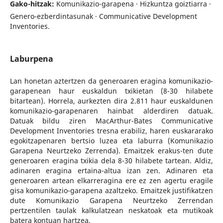
Gako-hitzak:
Komunikazio-garapena · Hizkuntza goiztiarra ·
Genero-ezberdintasunak · Communicative Development
Inventories.
Laburpena
Lan honetan aztertzen da generoaren eragina komunikazio-
garapenean haur euskaldun txikietan (8-30 hilabete
bitartean). Horrela, aurkezten dira 2.811 haur euskaldunen
komunikazio-garapenaren hainbat alderdiren datuak.
Datuak bildu ziren MacArthur-Bates Communicative
Development Inventories tresna erabiliz, haren euskararako
egokitzapenaren bertsio luzea eta laburra (Komunikazio
Garapena Neurtzeko Zerrenda). Emaitzek erakus-ten dute
generoaren eragina txikia dela 8-30 hilabete tartean. Aldiz,
adinaren eragina ertaina-altua izan zen. Adinaren eta
generoaren artean elkarreragina ere ez zen agertu eragile
gisa komunikazio-garapena azaltzeko. Emaitzek justifikatzen
dute Komunikazio Garapena Neurtzeko Zerrendan
pertzentilen taulak kalkulatzean neskatoak eta mutikoak
batera kontuan hartzea.