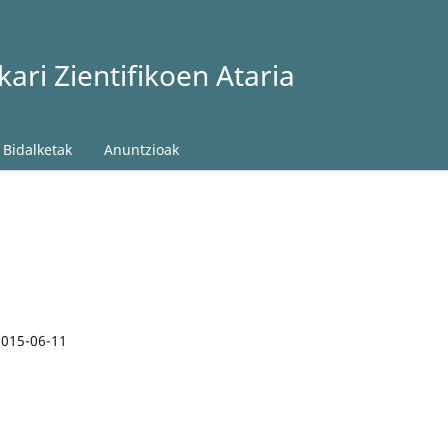
ari Zientifikoen Ataria
Bidalketak
Anuntzioak
2015-06-11