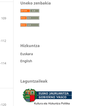
Uneko zenbakia
109
-112
Hizkuntza
Euskara
English
-114
Laguntzaileak
-120