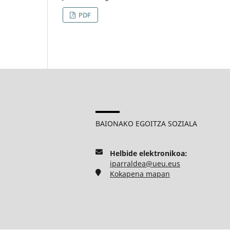
PDF
BAIONAKO EGOITZA SOZIALA
Helbide elektronikoa:
iparraldea@ueu.eus
Kokapena mapan