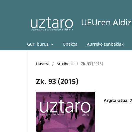
UEUren Aldizk
Guri buruz
Unekoa
Aurreko zenbakiak
Hasiera
/
Artxiboak
/
Zk. 93 (2015)
Zk. 93 (2015)
Argitaratua: