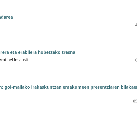
ndarea
rera eta erabilera hobetzeko tresna
ratibel Insausti
: goi-mailako irakaskuntzan emakumeen presentziaren bilakaer
85