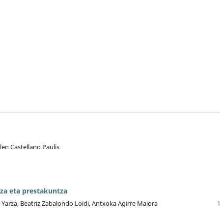
en Castellano Paulis
tza eta prestakuntza
 Yarza, Beatriz Zabalondo Loidi, Antxoka Agirre Maiora