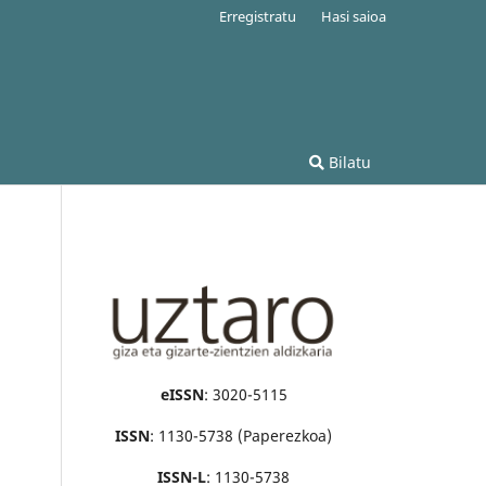
Erregistratu
Hasi saioa
Bilatu
eISSN
: 3020-5115
ISSN
: 1130-5738 (Paperezkoa)
ISSN-L
: 1130-5738