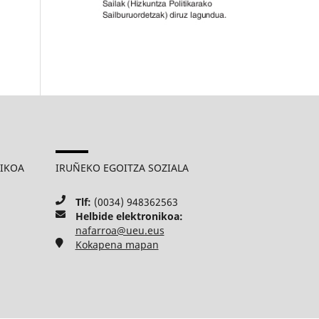
MIKOA
IRUÑEKO EGOITZA SOZIALA
Tlf:
(0034) 948362563
Helbide elektronikoa:
nafarroa@ueu.eus
Kokapena mapan