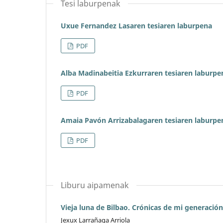
Tesi laburpenak
Uxue Fernandez Lasaren tesiaren laburpena
PDF
Alba Madinabeitia Ezkurraren tesiaren laburpe
PDF
Amaia Pavón Arrizabalagaren tesiaren laburpe
PDF
Liburu aipamenak
Vieja luna de Bilbao. Crónicas de mi generación
Jexux Larrañaga Arriola