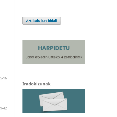
Artikulu bat bidali
5-16
Iradokizunak
19-42