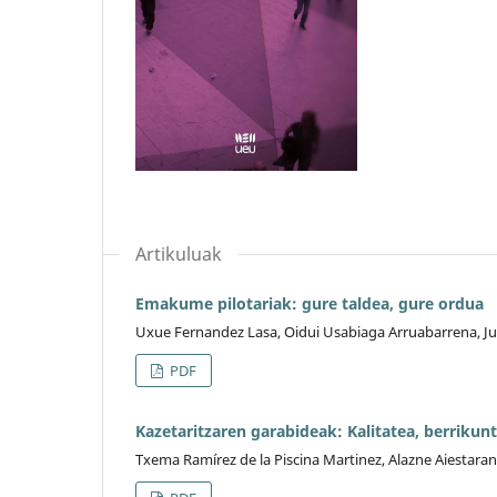
Artikuluak
Emakume pilotariak: gure taldea, gure ordua
Uxue Fernandez Lasa, Oidui Usabiaga Arruabarrena, Jul
PDF
Kazetaritzaren garabideak: Kalitatea, berrikun
Txema Ramírez de la Piscina Martinez, Alazne Aiestaran