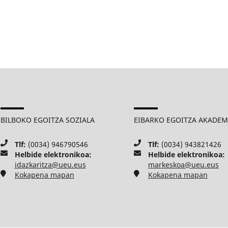
BILBOKO EGOITZA SOZIALA
EIBARKO EGOITZA AKADE
Tlf:
(0034) 946790546
Tlf:
(0034) 943821426
Helbide elektronikoa:
Helbide elektronikoa:
idazkaritza@ueu.eus
markeskoa@ueu.eus
Kokapena mapan
Kokapena mapan