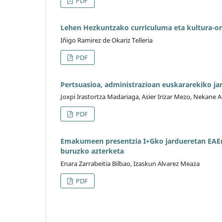
PDF
Lehen Hezkuntzako curriculuma eta kultura-o
Iñigo Ramirez de Okariz Telleria
PDF
Pertsuasioa, administrazioan euskararekiko jar
Joxpi Irastortza Madariaga, Asier Irizar Mezo, Nekane Ar
PDF
Emakumeen presentzia I+Gko jardueretan EAEn
buruzko azterketa
Enara Zarrabeitia Bilbao, Izaskun Alvarez Meaza
PDF