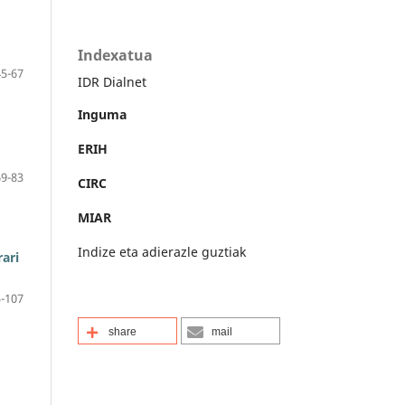
Indexatua
45-67
IDR Dialnet
Inguma
ERIH
69-83
CIRC
MIAR
Indize eta adierazle guztiak
ari
-107
share
mail