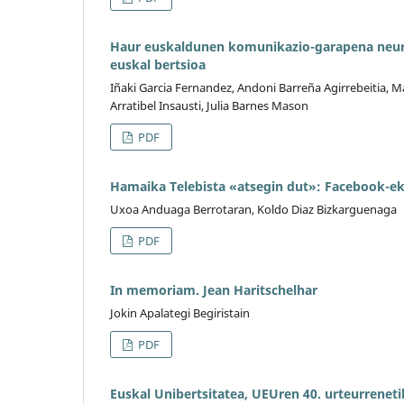
Haur euskaldunen komunikazio-garapena neurtz
euskal bertsioa
Iñaki Garcia Fernandez, Andoni Barreña Agirrebeitia, 
Arratibel Insausti, Julia Barnes Mason
PDF
Hamaika Telebista «atsegin dut»: Facebook-eko 
Uxoa Anduaga Berrotaran, Koldo Diaz Bizkarguenaga
PDF
In memoriam. Jean Haritschelhar
Jokin Apalategi Begiristain
PDF
Euskal Unibertsitatea, UEUren 40. urteurreneti