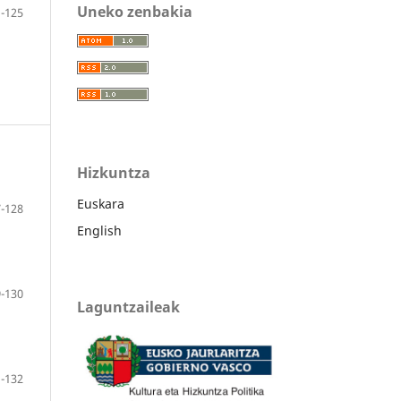
Uneko zenbakia
-125
Hizkuntza
Euskara
-128
English
-130
Laguntzaileak
-132