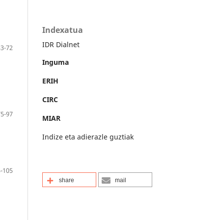
Indexatua
IDR Dialnet
33-72
Inguma
ERIH
CIRC
75-97
MIAR
Indize eta adierazle guztiak
-105
share
mail