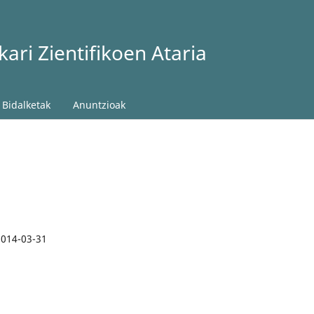
ari Zientifikoen Ataria
Bidalketak
Anuntzioak
2014-03-31