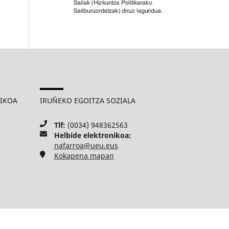
MIKOA
IRUÑEKO EGOITZA SOZIALA
Tlf:
(0034) 948362563
Helbide elektronikoa:
nafarroa@ueu.eus
Kokapena mapan