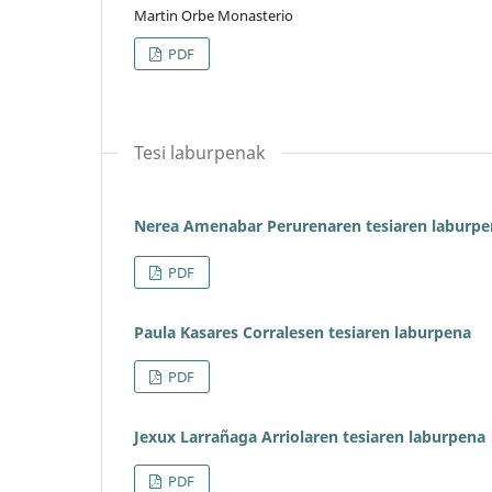
Martin Orbe Monasterio
PDF
Tesi laburpenak
Nerea Amenabar Perurenaren tesiaren laburpe
PDF
Paula Kasares Corralesen tesiaren laburpena
PDF
Jexux Larrañaga Arriolaren tesiaren laburpena
PDF