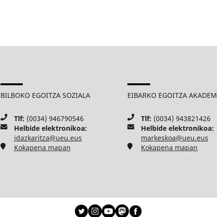
BILBOKO EGOITZA SOZIALA
EIBARKO EGOITZA AKADE
Tlf:
(0034) 946790546
Tlf:
(0034) 943821426
Helbide elektronikoa:
Helbide elektronikoa:
idazkaritza@ueu.eus
markeskoa@ueu.eus
Kokapena mapan
Kokapena mapan