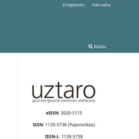
Erregistratu
Hasi saioa
Bilatu
eISSN
: 3020-5115
ISSN
: 1130-5738 (Paperezkoa)
ISSN-L
: 1130-5738