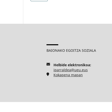
BAIONAKO EGOITZA SOZIALA
Helbide elektronikoa:
iparraldea@ueu.eus
Kokapena mapan