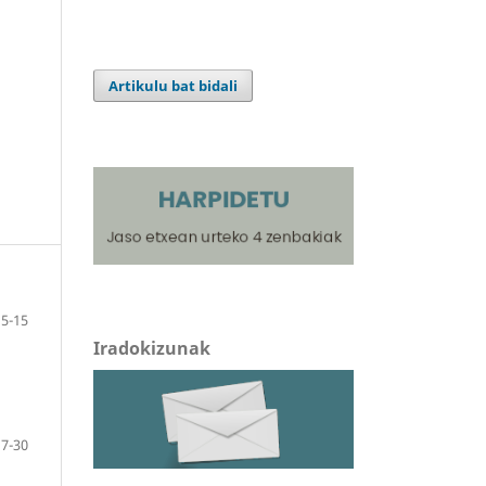
Artikulu bat bidali
5-15
Iradokizunak
17-30