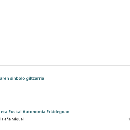
aren sinbolo giltzarria
 eta Euskal Autonomia Erkidegoan
mi Peña Miguel