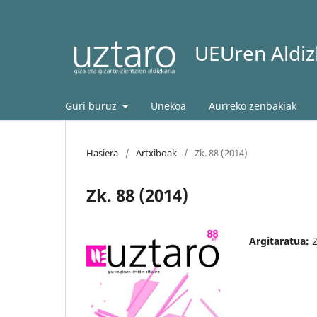
UEUren Aldizk
Guri buruz
Unekoa
Aurreko zenbakiak
Hasiera
/
Artxiboak
/
Zk. 88 (2014)
Zk. 88 (2014)
Argitaratua: