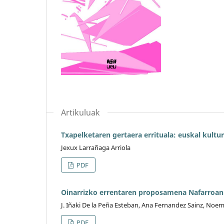
Artikuluak
Txapelketaren gertaera errituala: euskal kultur
Jexux Larrañaga Arriola
PDF
Oinarrizko errentaren proposamena Nafarroan
J. Iñaki De la Peña Esteban, Ana Fernandez Sainz, Noe
PDF