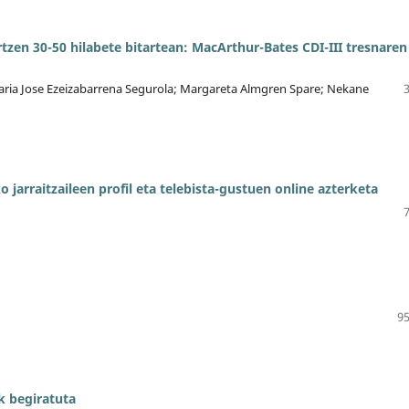
en 30-50 hilabete bitartean: MacArthur-Bates CDI-III tresnaren
Maria Jose Ezeizabarrena Segurola; Margareta Almgren Spare; Nekane
jarraitzaileen profil eta telebista-gustuen online azterketa
95
k begiratuta