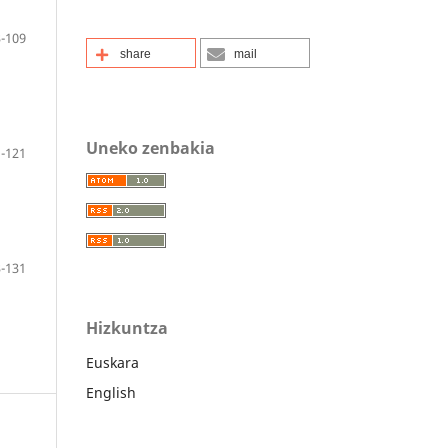
-109
share
mail
Uneko zenbakia
-121
-131
Hizkuntza
Euskara
English