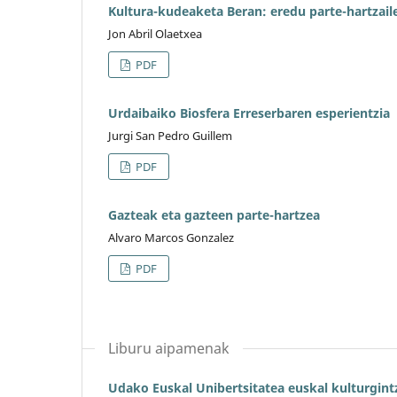
Kultura-kudeaketa Beran: eredu parte-hartzail
Jon Abril Olaetxea
PDF
Urdaibaiko Biosfera Erreserbaren esperientzia
Jurgi San Pedro Guillem
PDF
Gazteak eta gazteen parte-hartzea
Alvaro Marcos Gonzalez
PDF
Liburu aipamenak
Udako Euskal Unibertsitatea euskal kulturgint