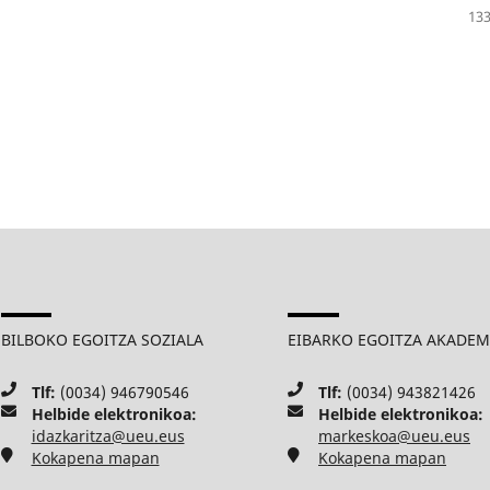
133
BILBOKO EGOITZA SOZIALA
EIBARKO EGOITZA AKADE
Tlf:
(0034) 946790546
Tlf:
(0034) 943821426
Helbide elektronikoa:
Helbide elektronikoa:
idazkaritza@ueu.eus
markeskoa@ueu.eus
Kokapena mapan
Kokapena mapan