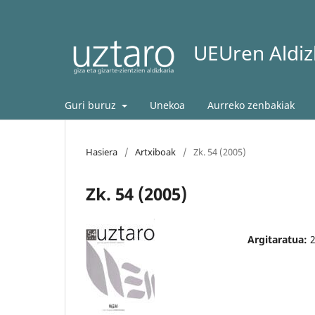
UEUren Aldizk
Guri buruz
Unekoa
Aurreko zenbakiak
Hasiera
/
Artxiboak
/
Zk. 54 (2005)
Zk. 54 (2005)
Argitaratua: