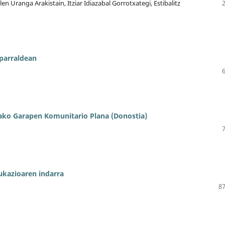
len Uranga Arakistain, Itziar Idiazabal Gorrotxategi, Estibalitz
Iparraldean
zako Garapen Komunitario Plana (Donostia)
kazioaren indarra
87