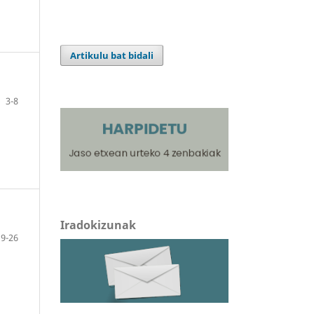
Artikulu bat bidali
3-8
Iradokizunak
9-26