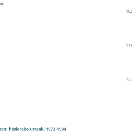
ea
103
111
123
zan: hasierako urteak, 1973-1984