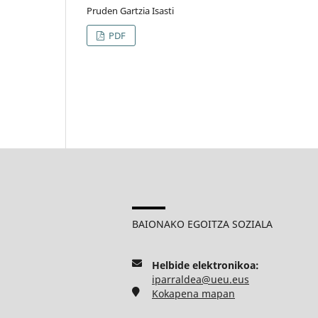
Pruden Gartzia Isasti
PDF
BAIONAKO EGOITZA SOZIALA
Helbide elektronikoa:
iparraldea@ueu.eus
Kokapena mapan