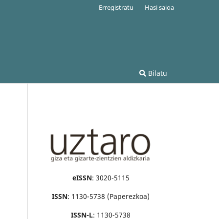
Erregistratu
Hasi saioa
Bilatu
eISSN
: 3020-5115
ISSN
: 1130-5738 (Paperezkoa)
ISSN-L
: 1130-5738