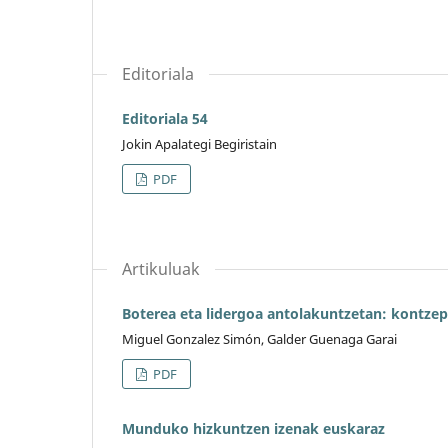
Editoriala
Editoriala 54
Jokin Apalategi Begiristain
PDF
Artikuluak
Boterea eta lidergoa antolakuntzetan: kontzep
Miguel Gonzalez Simón, Galder Guenaga Garai
PDF
Munduko hizkuntzen izenak euskaraz