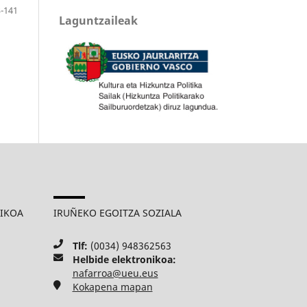
-141
Laguntzaileak
MIKOA
IRUÑEKO EGOITZA SOZIALA
Tlf:
(0034) 948362563
Helbide elektronikoa:
nafarroa@ueu.eus
Kokapena mapan