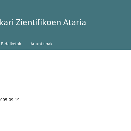
ari Zientifikoen Ataria
Bidalketak
Anuntzioak
2005-09-19