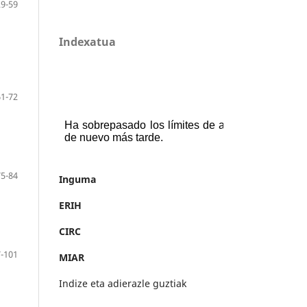
29-59
Indexatua
61-72
75-84
Inguma
ERIH
CIRC
-101
MIAR
Indize eta adierazle guztiak