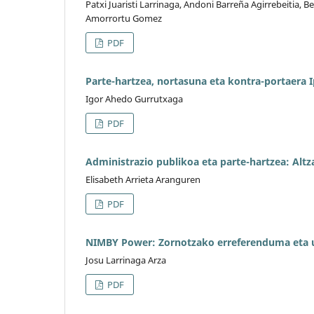
Patxi Juaristi Larrinaga, Andoni Barreña Agirrebeitia, Be
Amorrortu Gomez
PDF
Parte-hartzea, nortasuna eta kontra-portaera 
Igor Ahedo Gurrutxaga
PDF
Administrazio publikoa eta parte-hartzea: Alt
Elisabeth Arrieta Aranguren
PDF
NIMBY Power: Zornotzako erreferenduma eta u
Josu Larrinaga Arza
PDF