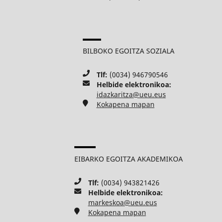
BILBOKO EGOITZA SOZIALA
Tlf:
(0034) 946790546
Helbide elektronikoa:
idazkaritza@ueu.eus
Kokapena mapan
EIBARKO EGOITZA AKADEMIKOA
Tlf:
(0034) 943821426
Helbide elektronikoa:
markeskoa@ueu.eus
Kokapena mapan