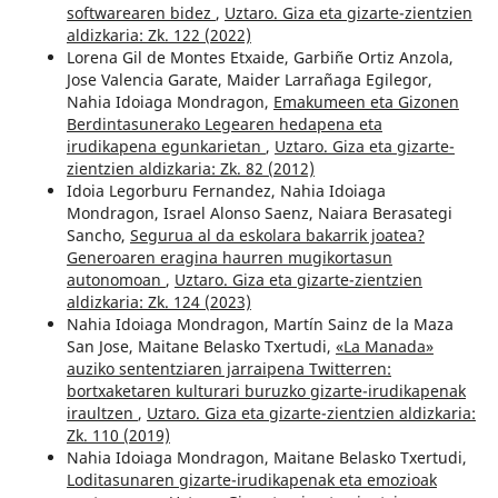
softwarearen bidez
,
Uztaro. Giza eta gizarte-zientzien
aldizkaria: Zk. 122 (2022)
Lorena Gil de Montes Etxaide, Garbiñe Ortiz Anzola,
Jose Valencia Garate, Maider Larrañaga Egilegor,
Nahia Idoiaga Mondragon,
Emakumeen eta Gizonen
Berdintasunerako Legearen hedapena eta
irudikapena egunkarietan
,
Uztaro. Giza eta gizarte-
zientzien aldizkaria: Zk. 82 (2012)
Idoia Legorburu Fernandez, Nahia Idoiaga
Mondragon, Israel Alonso Saenz, Naiara Berasategi
Sancho,
Segurua al da eskolara bakarrik joatea?
Generoaren eragina haurren mugikortasun
autonomoan
,
Uztaro. Giza eta gizarte-zientzien
aldizkaria: Zk. 124 (2023)
Nahia Idoiaga Mondragon, Martín Sainz de la Maza
San Jose, Maitane Belasko Txertudi,
«La Manada»
auziko sententziaren jarraipena Twitterren:
bortxaketaren kulturari buruzko gizarte-irudikapenak
iraultzen
,
Uztaro. Giza eta gizarte-zientzien aldizkaria:
Zk. 110 (2019)
Nahia Idoiaga Mondragon, Maitane Belasko Txertudi,
Loditasunaren gizarte-irudikapenak eta emozioak