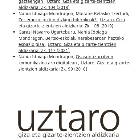
gazteengan
,
Uztaro. Giza eta gizarte-zientzien
aldizkaria: Zk. 104 (2018)
Nahia Idoiaga Mondragon, Maitane Belasko Txertudi,
Zer emozio pizten dizkigu hilerokoak?
,
Uztaro. Giza
eta gizarte-zientzien aldizkaria: Zk. 108 (2019)
Garazi Navarro Ugarteburu, Nahia Idoiaga
Mondragon,
Bertso-eskolak, nerabezaroan hezteko
espazio gisa
,
Uztaro. Giza eta gizarte-zientzien
aldizkaria: Zk. 117 (2021)
Nahia Idoiaga Mondragon,
Osasun-izurriteen
komunikazioa aro digitalean
,
Uztaro. Giza eta gizarte-
zientzien aldizkaria: Zk. 99 (2016)