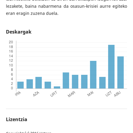
lezakete, baina nabarmena da osasun-krisiei aurre egiteko
eran eragin zuzena duela.
Deskargak
Lizentzia