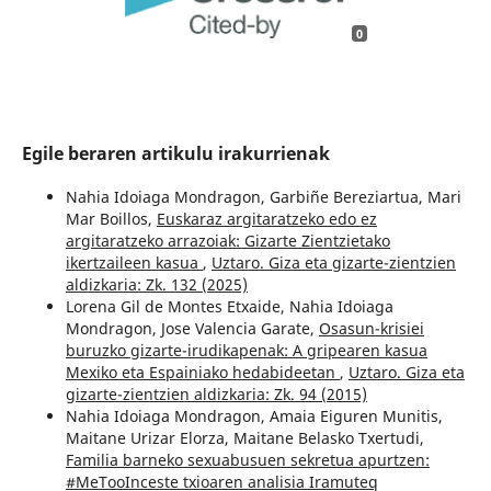
0
Egile beraren artikulu irakurrienak
Nahia Idoiaga Mondragon, Garbiñe Bereziartua, Mari
Mar Boillos,
Euskaraz argitaratzeko edo ez
argitaratzeko arrazoiak: Gizarte Zientzietako
ikertzaileen kasua
,
Uztaro. Giza eta gizarte-zientzien
aldizkaria: Zk. 132 (2025)
Lorena Gil de Montes Etxaide, Nahia Idoiaga
Mondragon, Jose Valencia Garate,
Osasun-krisiei
buruzko gizarte-irudikapenak: A gripearen kasua
Mexiko eta Espainiako hedabideetan
,
Uztaro. Giza eta
gizarte-zientzien aldizkaria: Zk. 94 (2015)
Nahia Idoiaga Mondragon, Amaia Eiguren Munitis,
Maitane Urizar Elorza, Maitane Belasko Txertudi,
Familia barneko sexuabusuen sekretua apurtzen:
#MeTooInceste txioaren analisia Iramuteq