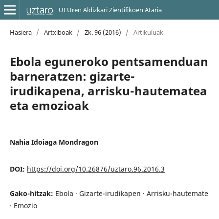
UEUren Aldizkari Zientifikoen Ataria
Hasiera
/
Artxiboak
/
Zk. 96 (2016)
/
Artikuluak
Ebola eguneroko pentsamenduan
barneratzen: gizarte-
irudikapena, arrisku-hautematea
eta emozioak
Nahia Idoiaga Mondragon
DOI:
https://doi.org/10.26876/uztaro.96.2016.3
Gako-hitzak:
Ebola · Gizarte-irudikapen · Arrisku-hautemate
· Emozio