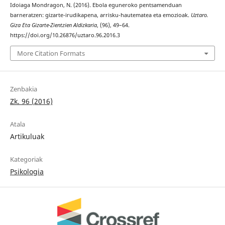
Idoiaga Mondragon, N. (2016). Ebola eguneroko pentsamenduan
barneratzen: gizarte-irudikapena, arrisku-hautematea eta emozioak.
Uztaro.
Giza Eta Gizarte-Zientzien Aldizkaria
, (96), 49–64.
https://doi.org/10.26876/uztaro.96.2016.3
More Citation Formats
Zenbakia
Zk. 96 (2016)
Atala
Artikuluak
Kategoriak
Psikologia