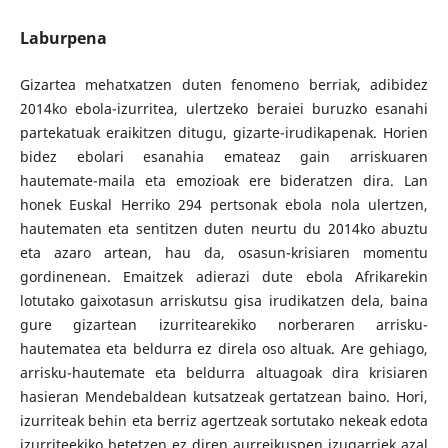
Laburpena
Gizartea mehatxatzen duten fenomeno berriak, adibidez
2014ko ebola-izurritea, ulertzeko beraiei buruzko esanahi
partekatuak eraikitzen ditugu, gizarte-irudikapenak. Horien
bidez ebolari esanahia emateaz gain arriskuaren
hautemate-maila eta emozioak ere bideratzen dira. Lan
honek Euskal Herriko 294 pertsonak ebola nola ulertzen,
hautematen eta sentitzen duten neurtu du 2014ko abuztu
eta azaro artean, hau da, osasun-krisiaren momentu
gordinenean. Emaitzek adierazi dute ebola Afrikarekin
lotutako gaixotasun arriskutsu gisa irudikatzen dela, baina
gure gizartean izurritearekiko norberaren arrisku-
hautematea eta beldurra ez direla oso altuak. Are gehiago,
arrisku-hautemate eta beldurra altuagoak dira krisiaren
hasieran Mendebaldean kutsatzeak gertatzean baino. Hori,
izurriteak behin eta berriz agertzeak sortutako nekeak edota
izurriteekiko betetzen ez diren aurreikuspen izugarriek azal