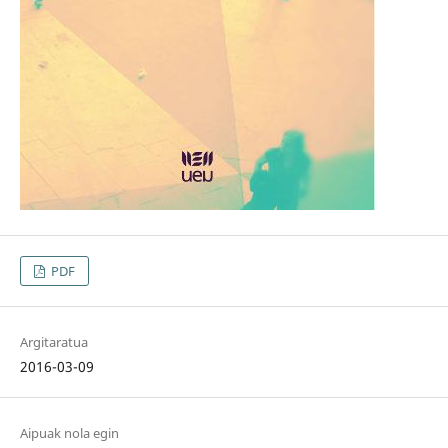
PDF
Argitaratua
2016-03-09
Aipuak nola egin