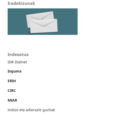
Iradokizunak
Indexatua
IDR Dialnet
Inguma
ERIH
CIRC
MIAR
Indize eta adierazle guztiak