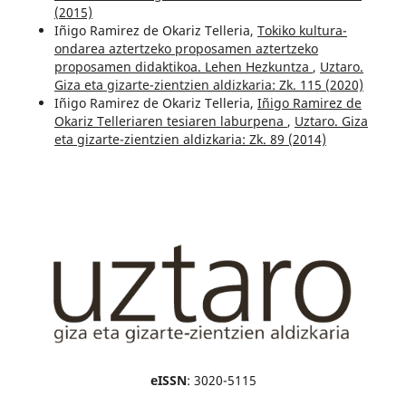
(2015)
Iñigo Ramirez de Okariz Telleria,
Tokiko kultura-
ondarea aztertzeko proposamen aztertzeko
proposamen didaktikoa. Lehen Hezkuntza
,
Uztaro.
Giza eta gizarte-zientzien aldizkaria: Zk. 115 (2020)
Iñigo Ramirez de Okariz Telleria,
Iñigo Ramirez de
Okariz Telleriaren tesiaren laburpena
,
Uztaro. Giza
eta gizarte-zientzien aldizkaria: Zk. 89 (2014)
eISSN
: 3020-5115