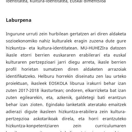
identitatea, Kultura-identitatea, Euskal dimentsioa
Laburpena
Ingurune urruti zein hurbilean gertatzen ari diren aldaketa
sozioekonomiko nahiz kulturalek eragin zuzena dute gure
hizkuntza- eta kultura-identitatean. MU-HUHEZIra datozen
ikasle etorri berrien euskararen erabilerari eta euskal
kulturaren pertzepzioari jarri diegu arreta, ikasle berrien
profil horietan sumatzen diren aldaketen arrazoiak
identifikatzeko. Helburu horrekin diseinatu zen lau urteko
proiektuan, ikasleek EOSKOLA liburua irakurri behar izan
zuten 2017-2018 ikasturtean; ondoren, elkarrizketa bat izan
zuten egilearekin, eta, azkenik, galdetegi bati erantzun
behar izan zioten. Egindako lanketatik ateratako emaitzek
adierazi digute ikasleen hizkuntza-erabilera zein kultura-
pertzepzioa askotarikoak direla, eta horri erantzuteko
hizkuntza-konpetentziaren zein curriculumaren