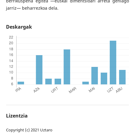
berrikuspena egitea —euskal dimentsioari arreta gehiago
jarriz— beharrezkoa dela.
Deskargak
Lizentzia
Copyright (c) 2021 Uztaro