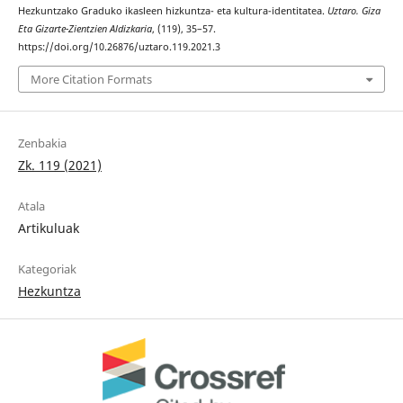
Hezkuntzako Graduko ikasleen hizkuntza- eta kultura-identitatea.
Uztaro. Giza
Eta Gizarte-Zientzien Aldizkaria
, (119), 35–57.
https://doi.org/10.26876/uztaro.119.2021.3
More Citation Formats
Zenbakia
Zk. 119 (2021)
Atala
Artikuluak
Kategoriak
Hezkuntza