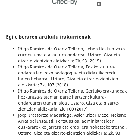
0
Egile beraren artikulu irakurrienak
Iñigo Ramirez de Okariz Telleria,
Lehen Hezkuntzako
curriculuma eta kultura-ondarea
,
Uztaro. Giza eta
gizarte-zientzien aldizkaria: Zk. 93 (2015)
Iñigo Ramirez de Okariz Telleria,
Tokiko kultura-
ondarea lantzeko pedagogia- eta didaktikaeredu
baten beharra
,
Uztaro. Giza eta gizarte-zientzien
aldizkaria: Zk. 107 (2018)
Iñigo Ramirez de Okariz Telleria,
Gertuko erakundeak
hezkuntza-sisteman parte hartzen: kultura-
ondarearen transmisioa
,
Uztaro. Giza eta gizarte-
zientzien aldizkaria: Zk. 100 (2017)
Joxpi Irastortza Madariaga, Asier Irizar Mezo, Nekane
Arratibel Insausti,
Pertsuasioa, administrazioan
euskararekiko jarrera eta erabilera hobetzeko tresna
,
Uztaro. Giza eta gizarte-zientzien aldizkaria: Zk. 93