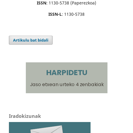
ISSN
: 1130-5738 (Paperezkoa)
ISSN-L
: 1130-5738
Artikulu bat bidali
Iradokizunak