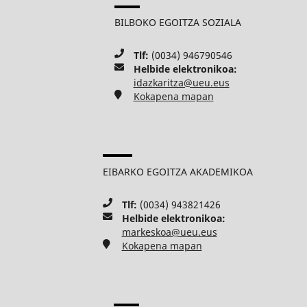
BILBOKO EGOITZA SOZIALA
Tlf:
(0034) 946790546
Helbide elektronikoa:
idazkaritza@ueu.eus
Kokapena mapan
EIBARKO EGOITZA AKADEMIKOA
Tlf:
(0034) 943821426
Helbide elektronikoa:
markeskoa@ueu.eus
Kokapena mapan