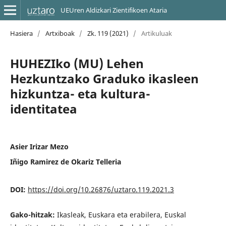
UEUren Aldizkari Zientifikoen Ataria
Hasiera
/
Artxiboak
/
Zk. 119 (2021)
/
Artikuluak
HUHEZIko (MU) Lehen
Hezkuntzako Graduko ikasleen
hizkuntza- eta kultura-
identitatea
Asier Irizar Mezo
Iñigo Ramirez de Okariz Telleria
DOI:
https://doi.org/10.26876/uztaro.119.2021.3
Gako-hitzak:
Ikasleak, Euskara eta erabilera, Euskal