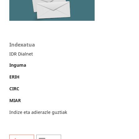
Indexatua
IDR Dialnet
Inguma
ERIH
CIRC
MIAR
Indize eta adierazle guztiak