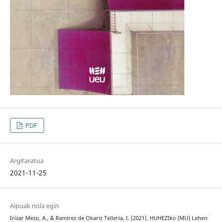
PDF
Argitaratua
2021-11-25
Aipuak nola egin
Irizar Mezo, A., & Ramirez de Okariz Telleria, I. (2021). HUHEZIko (MU) Lehen