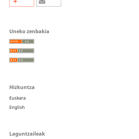
Uneko zenbakia
Hizkuntza
Euskara
English
Laguntzaileak