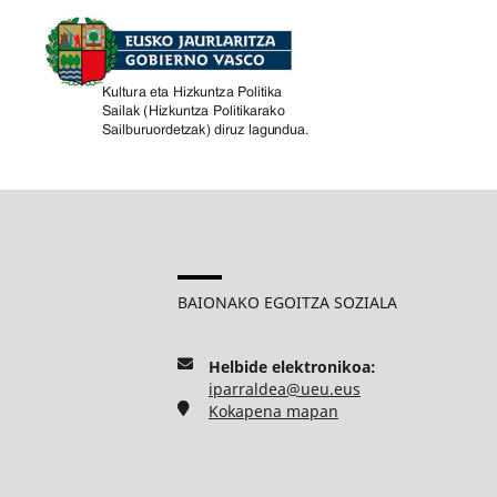
BAIONAKO EGOITZA SOZIALA
Helbide elektronikoa:
iparraldea@ueu.eus
Kokapena mapan