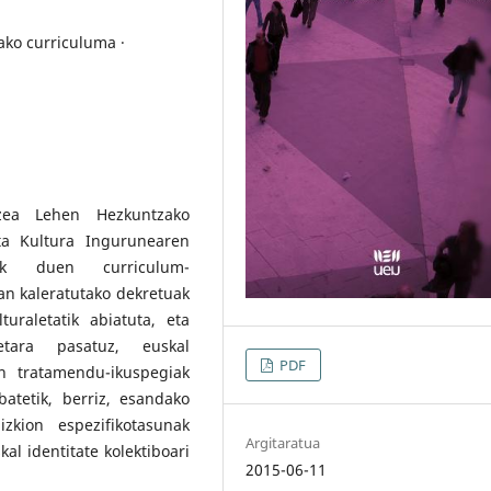
ako curriculuma ·
zea Lehen Hezkuntzako
ta Kultura Ingurunearen
reak duen curriculum-
an kaleratutako dekretuak
turaletatik abiatuta, eta
ietara pasatuz, euskal
PDF
n tratamendu-ikuspegiak
batetik, berriz, esandako
zkion espezifikotasunak
Argitaratua
l identitate kolektiboari
2015-06-11