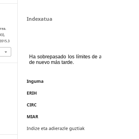
Indexatua
rea.
93),
2015.3
Inguma
ERIH
CIRC
MIAR
Indize eta adierazle guztiak