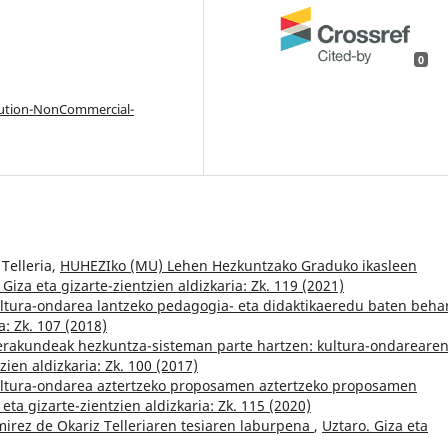
0
bution-NonCommercial-
 Telleria,
HUHEZIko (MU) Lehen Hezkuntzako Graduko ikasleen
 Giza eta gizarte-zientzien aldizkaria: Zk. 119 (2021)
ultura-ondarea lantzeko pedagogia- eta didaktikaeredu baten beha
a: Zk. 107 (2018)
erakundeak hezkuntza-sisteman parte hartzen: kultura-ondareare
zien aldizkaria: Zk. 100 (2017)
ultura-ondarea aztertzeko proposamen aztertzeko proposamen
 eta gizarte-zientzien aldizkaria: Zk. 115 (2020)
mirez de Okariz Telleriaren tesiaren laburpena
,
Uztaro. Giza eta