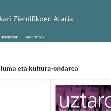
ari Zientifikoen Ataria
Bidalketak
Anuntzioak
uluma eta kultura-ondarea