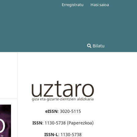
Erregistratu
Hasi saioa
Bilatu
eISSN
: 3020-5115
ISSN
: 1130-5738 (Paperezkoa)
ISSN-L
: 1130-5738