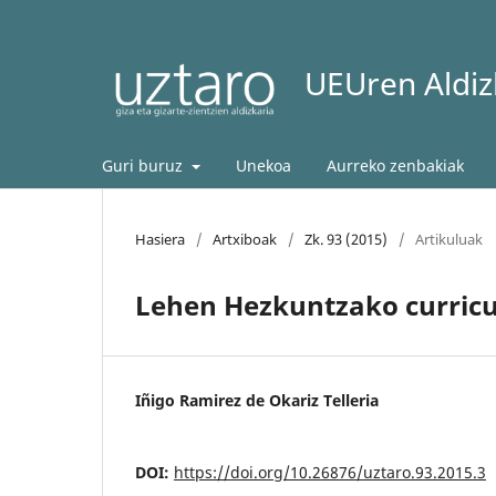
UEUren Aldizk
Guri buruz
Unekoa
Aurreko zenbakiak
Hasiera
/
Artxiboak
/
Zk. 93 (2015)
/
Artikuluak
Lehen Hezkuntzako curric
Iñigo Ramirez de Okariz Telleria
DOI:
https://doi.org/10.26876/uztaro.93.2015.3