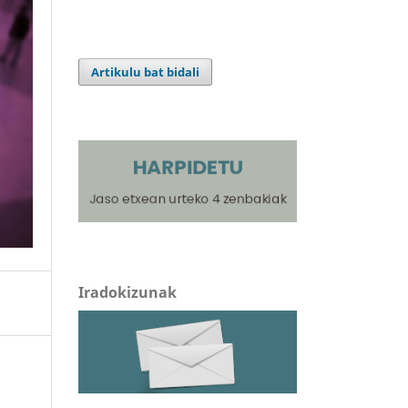
Artikulu bat bidali
Iradokizunak