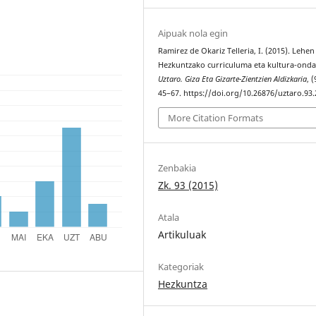
Aipuak nola egin
Ramirez de Okariz Telleria, I. (2015). Lehen
Hezkuntzako curriculuma eta kultura-onda
Uztaro. Giza Eta Gizarte-Zientzien Aldizkaria
, (
45–67. https://doi.org/10.26876/uztaro.93.
More Citation Formats
Zenbakia
Zk. 93 (2015)
Atala
Artikuluak
Kategoriak
Hezkuntza