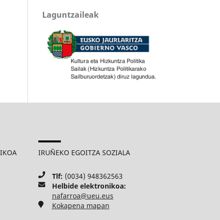
Laguntzaileak
MIKOA
IRUÑEKO EGOITZA SOZIALA
Tlf:
(0034) 948362563
Helbide elektronikoa:
nafarroa@ueu.eus
Kokapena mapan