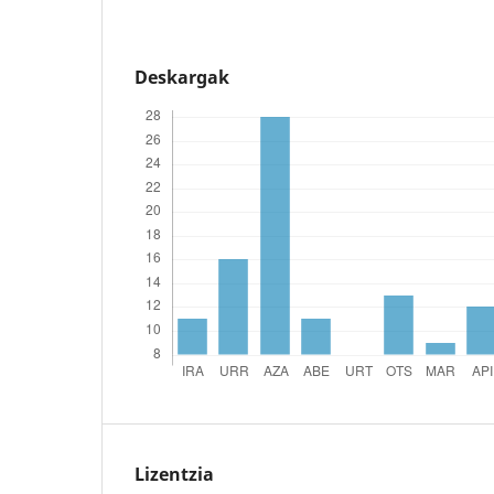
Deskargak
Lizentzia