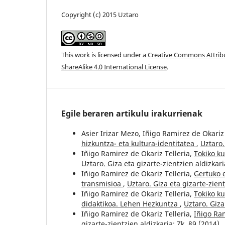
Copyright (c) 2015 Uztaro
This work is licensed under a
Creative Commons Attri
ShareAlike 4.0 International License
.
Egile beraren artikulu irakurrienak
Asier Irizar Mezo, Iñigo Ramirez de Okariz
hizkuntza- eta kultura-identitatea
,
Uztaro.
Iñigo Ramirez de Okariz Telleria,
Tokiko k
Uztaro. Giza eta gizarte-zientzien aldizkari
Iñigo Ramirez de Okariz Telleria,
Gertuko 
transmisioa
,
Uztaro. Giza eta gizarte-zient
Iñigo Ramirez de Okariz Telleria,
Tokiko k
didaktikoa. Lehen Hezkuntza
,
Uztaro. Giza
Iñigo Ramirez de Okariz Telleria,
Iñigo Ra
gizarte-zientzien aldizkaria: Zk. 89 (2014)