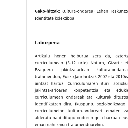
Gako-hitzak:
Kultura-ondarea · Lehen Hezkuntz
Identitate kolektiboa
Laburpena
Artikulu honen helburua zera da, aztert
curriculumean (6-12 urte) Natura, Gizarte e
Ezaguera jakintza-arloan kultura-onda
tratamendua, Eusko Jaurlaritzak 2007 eta 2010e
aintzat hartuz. Curriculumaren iturri soziokul
jakintza-arloaren konpetentzia eta eduk
curriculumean ondareak eta kulturak dituzte
identifikatzen dira. Ikuspuntu soziologikoago 
curriculumetan kultura-ondareari ematen zai
alderatu nahi ditugu ondoren gela barruan euska
eman nahi zaion tratamenduarekin.