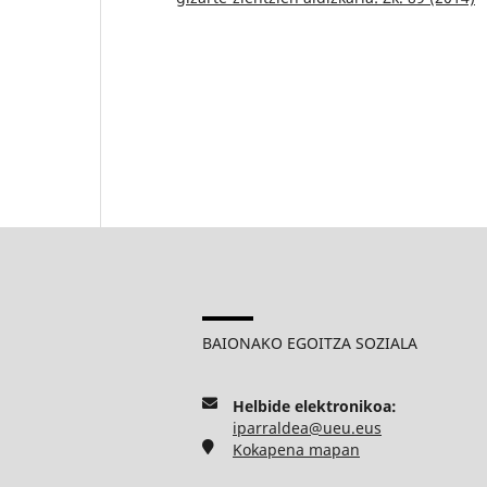
BAIONAKO EGOITZA SOZIALA
Helbide elektronikoa:
iparraldea@ueu.eus
Kokapena mapan