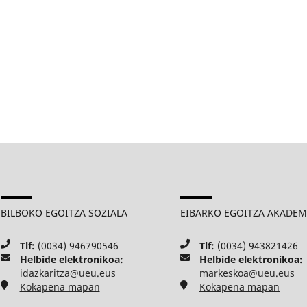
BILBOKO EGOITZA SOZIALA
EIBARKO EGOITZA AKADE
Tlf:
(0034) 946790546
Tlf:
(0034) 943821426
Helbide elektronikoa:
Helbide elektronikoa:
idazkaritza@ueu.eus
markeskoa@ueu.eus
Kokapena mapan
Kokapena mapan