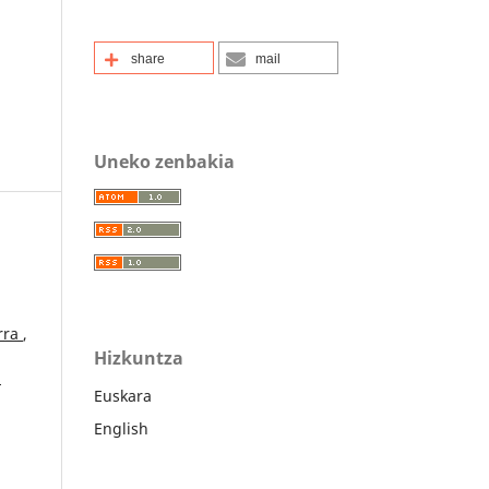
share
mail
Uneko zenbakia
rra
,
Hizkuntza
n
Euskara
English