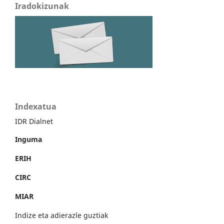
Iradokizunak
Indexatua
IDR Dialnet
Inguma
ERIH
CIRC
MIAR
Indize eta adierazle guztiak