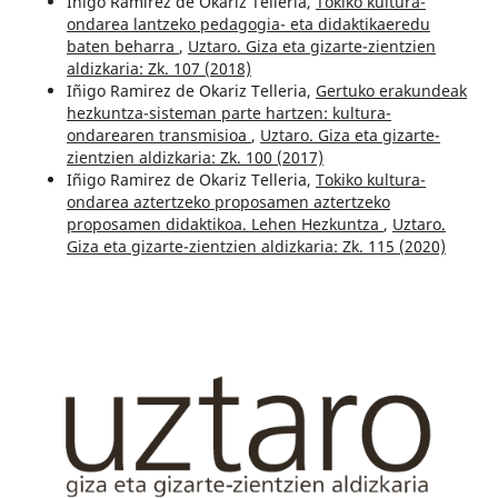
Iñigo Ramirez de Okariz Telleria,
Tokiko kultura-
ondarea lantzeko pedagogia- eta didaktikaeredu
baten beharra
,
Uztaro. Giza eta gizarte-zientzien
aldizkaria: Zk. 107 (2018)
Iñigo Ramirez de Okariz Telleria,
Gertuko erakundeak
hezkuntza-sisteman parte hartzen: kultura-
ondarearen transmisioa
,
Uztaro. Giza eta gizarte-
zientzien aldizkaria: Zk. 100 (2017)
Iñigo Ramirez de Okariz Telleria,
Tokiko kultura-
ondarea aztertzeko proposamen aztertzeko
proposamen didaktikoa. Lehen Hezkuntza
,
Uztaro.
Giza eta gizarte-zientzien aldizkaria: Zk. 115 (2020)