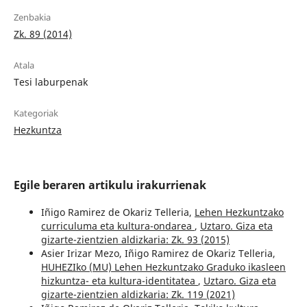
Zenbakia
Zk. 89 (2014)
Atala
Tesi laburpenak
Kategoriak
Hezkuntza
Egile beraren artikulu irakurrienak
Iñigo Ramirez de Okariz Telleria,
Lehen Hezkuntzako
curriculuma eta kultura-ondarea
,
Uztaro. Giza eta
gizarte-zientzien aldizkaria: Zk. 93 (2015)
Asier Irizar Mezo, Iñigo Ramirez de Okariz Telleria,
HUHEZIko (MU) Lehen Hezkuntzako Graduko ikasleen
hizkuntza- eta kultura-identitatea
,
Uztaro. Giza eta
gizarte-zientzien aldizkaria: Zk. 119 (2021)