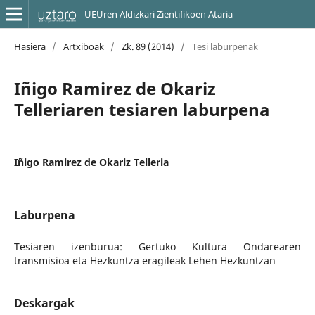
UEUren Aldizkari Zientifikoen Ataria
Hasiera
/
Artxiboak
/
Zk. 89 (2014)
/
Tesi laburpenak
Iñigo Ramirez de Okariz
Telleriaren tesiaren laburpena
Iñigo Ramirez de Okariz Telleria
Laburpena
Tesiaren izenburua: Gertuko Kultura Ondarearen
transmisioa eta Hezkuntza eragileak Lehen Hezkuntzan
Deskargak