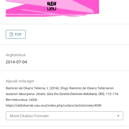
PDF
Argitaratua
2014-07-04
Aipuak nola egin
Ramirez de Okariz Telleria, I. (2014). Iñigo Ramirez de Okariz Telleriaren
tesiaren laburpena.
Uztaro. Giza Eta Gizarte-Zientzien Aldizkaria
, (89), 113–114.
Berreskuratua -(e)tik
https://aldizkariak.ueu.eus/index.php/uztaro/article/view/4549
More Citation Formats