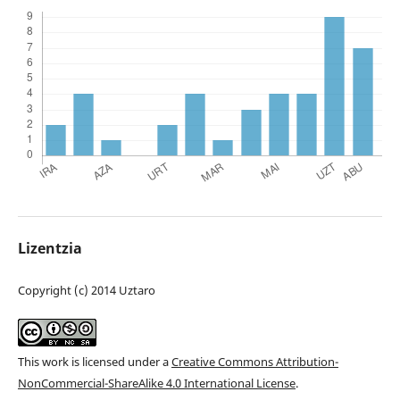
Lizentzia
Copyright (c) 2014 Uztaro
This work is licensed under a
Creative Commons Attribution-
NonCommercial-ShareAlike 4.0 International License
.