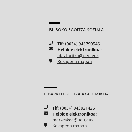
BILBOKO EGOITZA SOZIALA
Tlf:
(0034) 946790546
Helbide elektronikoa:
idazkaritza@ueu.eus
Kokapena mapan
EIBARKO EGOITZA AKADEMIKOA
Tlf:
(0034) 943821426
Helbide elektronikoa:
markeskoa@ueu.eus
Kokapena mapan