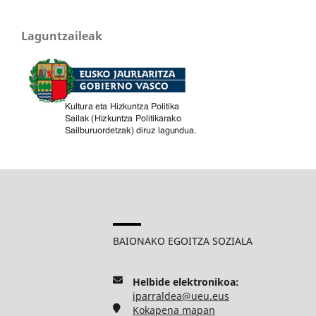
Laguntzaileak
BAIONAKO EGOITZA SOZIALA
Helbide elektronikoa:
iparraldea@ueu.eus
Kokapena mapan