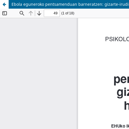
Ebola eguneroko pentsamenduan barneratzen: gizarte-irudi