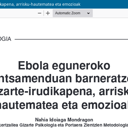
kapena, arrisku-hautematea eta emozioak