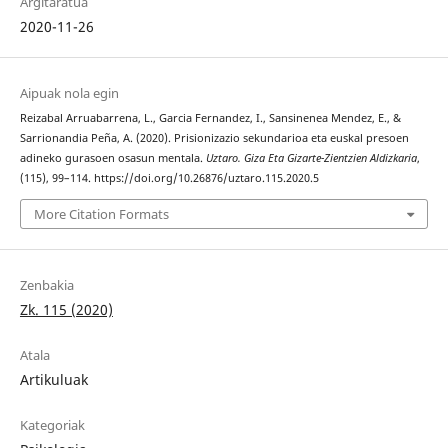
Argitaratua
2020-11-26
Aipuak nola egin
Reizabal Arruabarrena, L., Garcia Fernandez, I., Sansinenea Mendez, E., &
Sarrionandia Peña, A. (2020). Prisionizazio sekundarioa eta euskal presoen
adineko gurasoen osasun mentala.
Uztaro. Giza Eta Gizarte-Zientzien Aldizkaria
,
(115), 99–114. https://doi.org/10.26876/uztaro.115.2020.5
More Citation Formats
Zenbakia
Zk. 115 (2020)
Atala
Artikuluak
Kategoriak