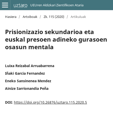
UEUren Aldizkari Zientifikoen Ataria
Hasiera
/
Artxiboak
/
Zk. 115 (2020)
/
Artikuluak
Prisionizazio sekundarioa eta
euskal presoen adineko gurasoen
osasun mentala
Luixa Reizabal Arruabarrena
Iñaki Garcia Fernandez
Eneko Sansinenea Mendez
Ainize Sarrionandia Peña
DOI:
https://doi.org/10.26876/uztaro.115.2020.5