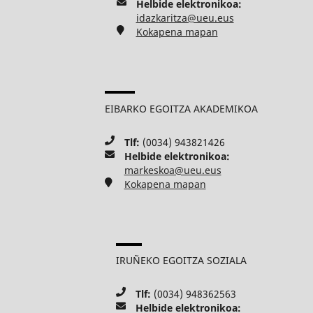
Helbide elektronikoa:
idazkaritza@ueu.eus
Kokapena mapan
EIBARKO EGOITZA AKADEMIKOA
Tlf:
(0034) 943821426
Helbide elektronikoa:
markeskoa@ueu.eus
Kokapena mapan
IRUÑEKO EGOITZA SOZIALA
Tlf:
(0034) 948362563
Helbide elektronikoa: