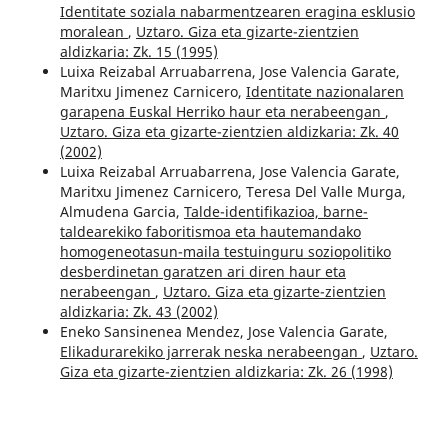
Identitate soziala nabarmentzearen eragina esklusio
moralean
,
Uztaro. Giza eta gizarte-zientzien
aldizkaria: Zk. 15 (1995)
Luixa Reizabal Arruabarrena, Jose Valencia Garate,
Maritxu Jimenez Carnicero,
Identitate nazionalaren
garapena Euskal Herriko haur eta nerabeengan
,
Uztaro. Giza eta gizarte-zientzien aldizkaria: Zk. 40
(2002)
Luixa Reizabal Arruabarrena, Jose Valencia Garate,
Maritxu Jimenez Carnicero, Teresa Del Valle Murga,
Almudena Garcia,
Talde-identifikazioa, barne-
taldearekiko faboritismoa eta hautemandako
homogeneotasun-maila testuinguru soziopolitiko
desberdinetan garatzen ari diren haur eta
nerabeengan
,
Uztaro. Giza eta gizarte-zientzien
aldizkaria: Zk. 43 (2002)
Eneko Sansinenea Mendez, Jose Valencia Garate,
Elikadurarekiko jarrerak neska nerabeengan
,
Uztaro.
Giza eta gizarte-zientzien aldizkaria: Zk. 26 (1998)