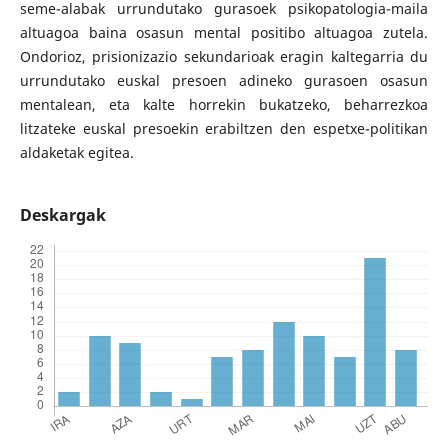
seme-alabak urrundutako gurasoek psikopatologia-maila
altuagoa baina osasun mental positibo altuagoa zutela.
Ondorioz, prisionizazio sekundarioak eragin kaltegarria du
urrundutako euskal presoen adineko gurasoen osasun
mentalean, eta kalte horrekin bukatzeko, beharrezkoa
litzateke euskal presoekin erabiltzen den espetxe-politikan
aldaketak egitea.
Deskargak