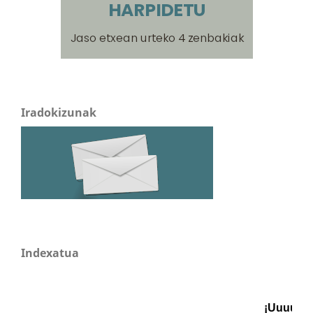
Iradokizunak
Indexatua