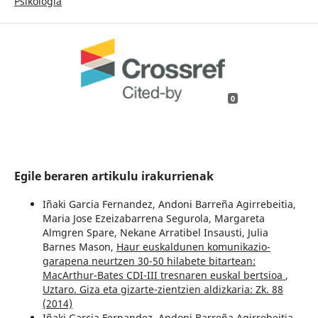
Psikologia
0
Egile beraren artikulu irakurrienak
Iñaki Garcia Fernandez, Andoni Barreña Agirrebeitia,
Maria Jose Ezeizabarrena Segurola, Margareta
Almgren Spare, Nekane Arratibel Insausti, Julia
Barnes Mason,
Haur euskaldunen komunikazio-
garapena neurtzen 30-50 hilabete bitartean:
MacArthur-Bates CDI-III tresnaren euskal bertsioa
,
Uztaro. Giza eta gizarte-zientzien aldizkaria: Zk. 88
(2014)
Iñaki Garcia Fernandez, Andoni Barreña Agirrebeitia,