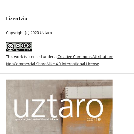
Lizentzia
Copyright (c) 2020 Uztaro
This work is licensed under a
Creative Commons Attribution-
NonCommercial-ShareAlike 4.0 International License
.