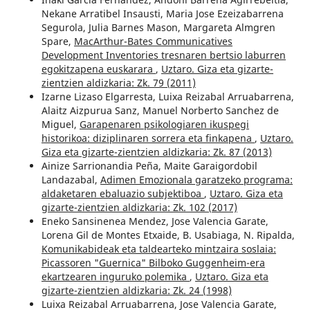
Nekane Arratibel Insausti, Maria Jose Ezeizabarrena
Segurola, Julia Barnes Mason, Margareta Almgren
Spare,
MacArthur-Bates Communicatives
Development Inventories tresnaren bertsio laburren
egokitzapena euskarara
,
Uztaro. Giza eta gizarte-
zientzien aldizkaria: Zk. 79 (2011)
Izarne Lizaso Elgarresta, Luixa Reizabal Arruabarrena,
Alaitz Aizpurua Sanz, Manuel Norberto Sanchez de
Miguel,
Garapenaren psikologiaren ikuspegi
historikoa: diziplinaren sorrera eta finkapena
,
Uztaro.
Giza eta gizarte-zientzien aldizkaria: Zk. 87 (2013)
Ainize Sarrionandia Peña, Maite Garaigordobil
Landazabal,
Adimen Emozionala garatzeko programa:
aldaketaren ebaluazio subjektiboa
,
Uztaro. Giza eta
gizarte-zientzien aldizkaria: Zk. 102 (2017)
Eneko Sansinenea Mendez, Jose Valencia Garate,
Lorena Gil de Montes Etxaide, B. Usabiaga, N. Ripalda,
Komunikabideak eta taldearteko mintzaira soslaia:
Picassoren "Guernica" Bilboko Guggenheim-era
ekartzearen inguruko polemika
,
Uztaro. Giza eta
gizarte-zientzien aldizkaria: Zk. 24 (1998)
Luixa Reizabal Arruabarrena, Jose Valencia Garate,