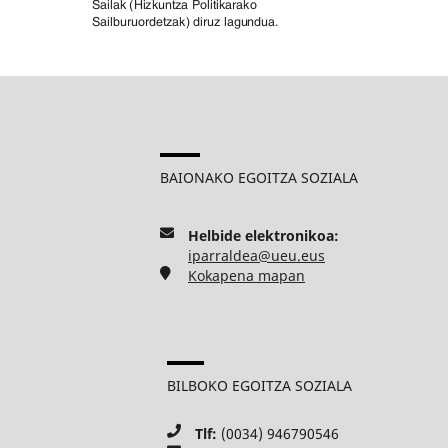
BAIONAKO EGOITZA SOZIALA
Helbide elektronikoa:
iparraldea@ueu.eus
Kokapena mapan
BILBOKO EGOITZA SOZIALA
Tlf:
(0034) 946790546