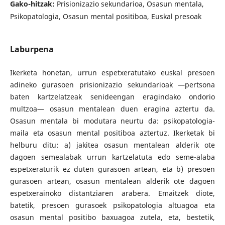
Gako-hitzak:
Prisionizazio sekundarioa, Osasun mentala,
Psikopatologia, Osasun mental positiboa, Euskal presoak
Laburpena
Ikerketa honetan, urrun espetxeratutako euskal presoen
adineko gurasoen prisionizazio sekundarioak —pertsona
baten kartzelatzeak senideengan eragindako ondorio
multzoa— osasun mentalean duen eragina aztertu da.
Osasun mentala bi modutara neurtu da: psikopatologia-
maila eta osasun mental positiboa aztertuz. Ikerketak bi
helburu ditu: a) jakitea osasun mentalean alderik ote
dagoen semealabak urrun kartzelatuta edo seme-alaba
espetxeraturik ez duten gurasoen artean, eta b) presoen
gurasoen artean, osasun mentalean alderik ote dagoen
espetxerainoko distantziaren arabera. Emaitzek diote,
batetik, presoen gurasoek psikopatologia altuagoa eta
osasun mental positibo baxuagoa zutela, eta, bestetik,