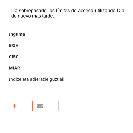
Inguma
ERIH
CIRC
MIAR
Indize eta adierazle guztiak