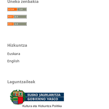
Uneko zenbakia
Hizkuntza
Euskara
English
Laguntzaileak