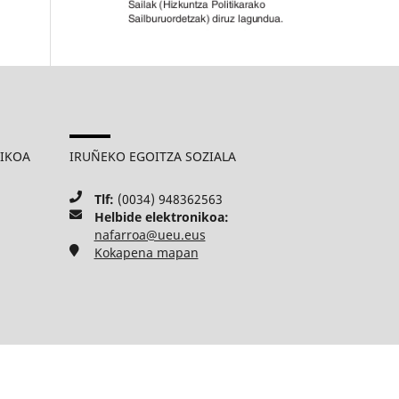
MIKOA
IRUÑEKO EGOITZA SOZIALA
Tlf:
(0034) 948362563
Helbide elektronikoa:
nafarroa@ueu.eus
Kokapena mapan