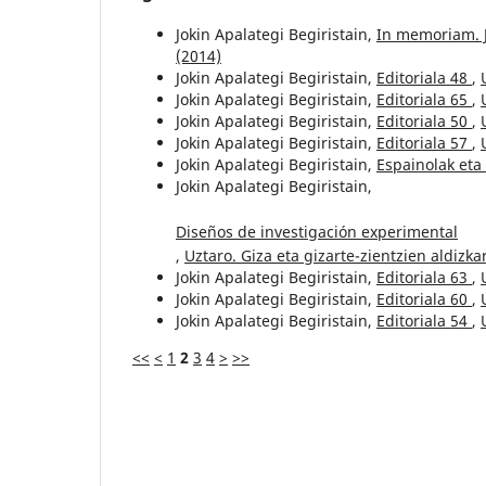
Jokin Apalategi Begiristain,
In memoriam. 
(2014)
Jokin Apalategi Begiristain,
Editoriala 48
,
Jokin Apalategi Begiristain,
Editoriala 65
,
Jokin Apalategi Begiristain,
Editoriala 50
,
Jokin Apalategi Begiristain,
Editoriala 57
,
Jokin Apalategi Begiristain,
Espainolak et
Jokin Apalategi Begiristain,
Diseños de investigación experimental
,
Uztaro. Giza eta gizarte-zientzien aldizkar
Jokin Apalategi Begiristain,
Editoriala 63
,
Jokin Apalategi Begiristain,
Editoriala 60
,
Jokin Apalategi Begiristain,
Editoriala 54
,
<<
<
1
2
3
4
>
>>