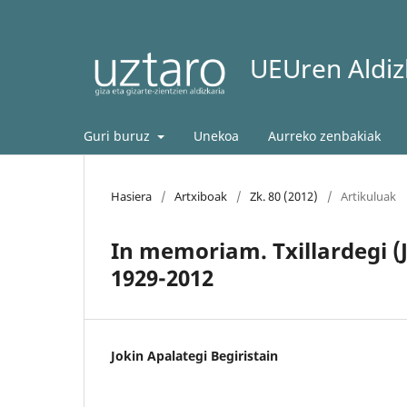
UEUren Aldizk
Guri buruz
Unekoa
Aurreko zenbakiak
Hasiera
/
Artxiboak
/
Zk. 80 (2012)
/
Artikuluak
In memoriam. Txillardegi (
1929-2012
Jokin Apalategi Begiristain