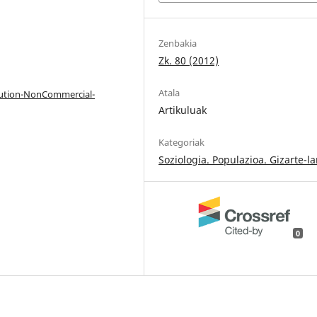
Zenbakia
Zk. 80 (2012)
Atala
bution-NonCommercial-
Artikuluak
Kategoriak
Soziologia. Populazioa. Gizarte-l
0