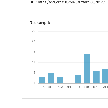
DOI:
https://doi.org/10.26876/uztaro.80.2012.1
Deskargak