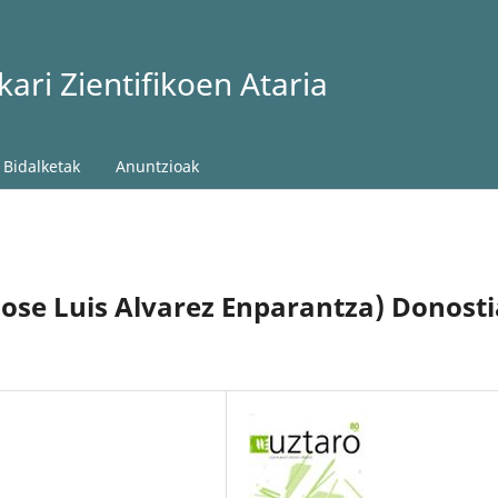
ari Zientifikoen Ataria
Bidalketak
Anuntzioak
Jose Luis Alvarez Enparantza) Donosti