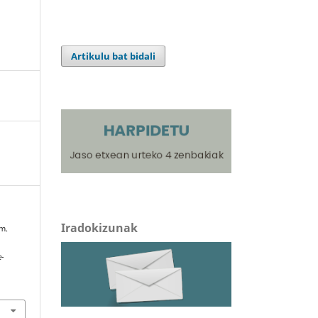
Artikulu bat bidali
Iradokizunak
am.
e-