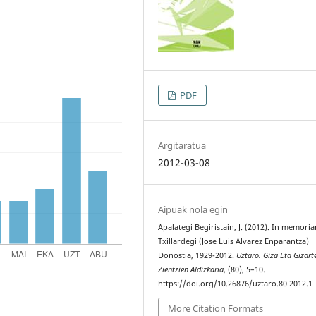
PDF
Argitaratua
2012-03-08
Aipuak nola egin
Apalategi Begiristain, J. (2012). In memori
Txillardegi (Jose Luis Alvarez Enparantza)
Donostia, 1929-2012.
Uztaro. Giza Eta Gizart
Zientzien Aldizkaria
, (80), 5–10.
https://doi.org/10.26876/uztaro.80.2012.1
More Citation Formats