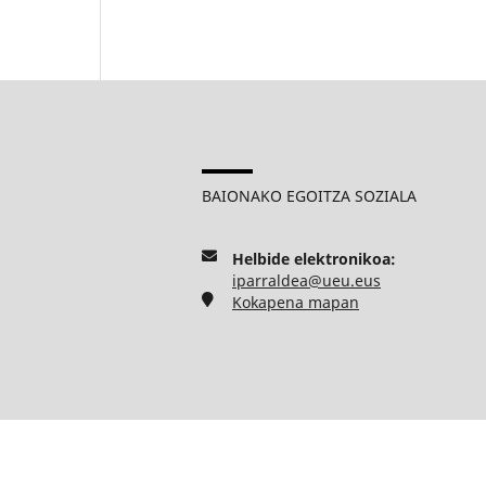
BAIONAKO EGOITZA SOZIALA
Helbide elektronikoa:
iparraldea@ueu.eus
Kokapena mapan