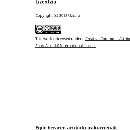
Lizentzia
Copyright (c) 2012 Uztaro
This work is licensed under a
Creative Commons Attri
ShareAlike 4.0 International License
.
Egile beraren artikulu irakurrienak