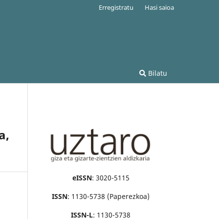
Erregistratu
Hasi saioa
Bilatu
a,
eISSN
: 3020-5115
ISSN
: 1130-5738 (Paperezkoa)
ISSN-L
: 1130-5738