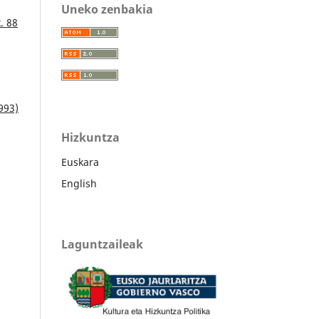
Uneko zenbakia
. 88
1993)
Hizkuntza
Euskara
English
Laguntzaileak