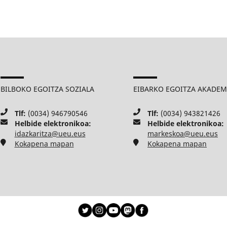
BILBOKO EGOITZA SOZIALA
EIBARKO EGOITZA AKADE
Tlf:
(0034) 946790546
Tlf:
(0034) 943821426
Helbide elektronikoa:
Helbide elektronikoa:
idazkaritza@ueu.eus
markeskoa@ueu.eus
Kokapena mapan
Kokapena mapan