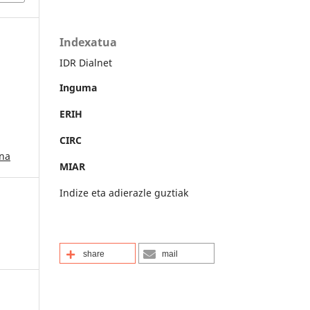
Indexatua
IDR Dialnet
Inguma
ERIH
CIRC
ana
MIAR
Indize eta adierazle guztiak
share
mail