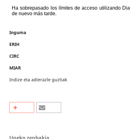
Inguma
ERIH
CIRC
MIAR
Indize eta adierazle guztiak
Uneko zenbakia