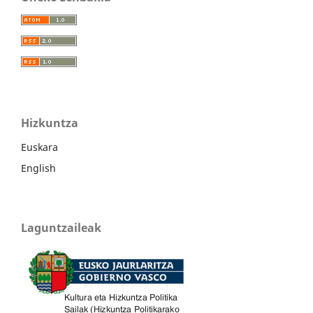
Hizkuntza
Euskara
English
Laguntzaileak