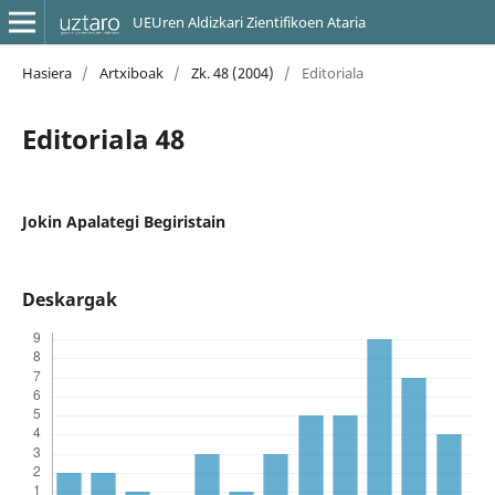
UEUren Aldizkari Zientifikoen Ataria
Hasiera
/
Artxiboak
/
Zk. 48 (2004)
/
Editoriala
Editoriala 48
Jokin Apalategi Begiristain
Deskargak