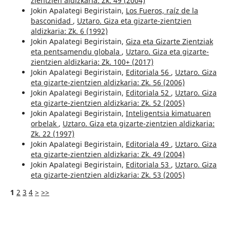
zientzien aldizkaria: Zk. 49 (2004)
Jokin Apalategi Begiristain,
Los Fueros, raíz de la
basconidad
,
Uztaro. Giza eta gizarte-zientzien
aldizkaria: Zk. 6 (1992)
Jokin Apalategi Begiristain,
Giza eta Gizarte Zientziak
eta pentsamendu globala
,
Uztaro. Giza eta gizarte-
zientzien aldizkaria: Zk. 100+ (2017)
Jokin Apalategi Begiristain,
Editoriala 56
,
Uztaro. Giza
eta gizarte-zientzien aldizkaria: Zk. 56 (2006)
Jokin Apalategi Begiristain,
Editoriala 52
,
Uztaro. Giza
eta gizarte-zientzien aldizkaria: Zk. 52 (2005)
Jokin Apalategi Begiristain,
Inteligentsia kimatuaren
orbelak
,
Uztaro. Giza eta gizarte-zientzien aldizkaria:
Zk. 22 (1997)
Jokin Apalategi Begiristain,
Editoriala 49
,
Uztaro. Giza
eta gizarte-zientzien aldizkaria: Zk. 49 (2004)
Jokin Apalategi Begiristain,
Editoriala 53
,
Uztaro. Giza
eta gizarte-zientzien aldizkaria: Zk. 53 (2005)
1
2
3
4
>
>>