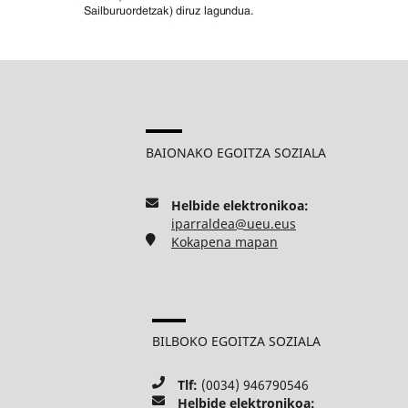
BAIONAKO EGOITZA SOZIALA
Helbide elektronikoa:
iparraldea@ueu.eus
Kokapena mapan
BILBOKO EGOITZA SOZIALA
Tlf:
(0034) 946790546
Helbide elektronikoa: