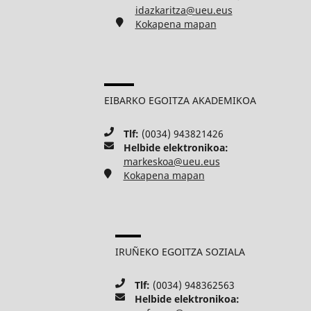
idazkaritza@ueu.eus
Kokapena mapan
EIBARKO EGOITZA AKADEMIKOA
Tlf:
(0034) 943821426
Helbide elektronikoa:
markeskoa@ueu.eus
Kokapena mapan
IRUÑEKO EGOITZA SOZIALA
Tlf:
(0034) 948362563
Helbide elektronikoa: