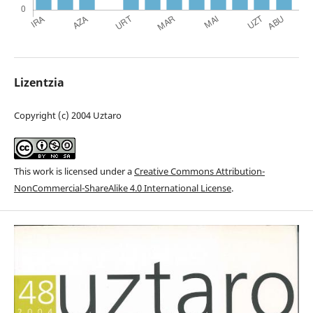
Lizentzia
Copyright (c) 2004 Uztaro
This work is licensed under a
Creative Commons Attribution-
NonCommercial-ShareAlike 4.0 International License
.