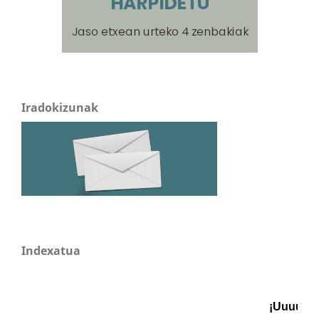
Iradokizunak
Indexatua