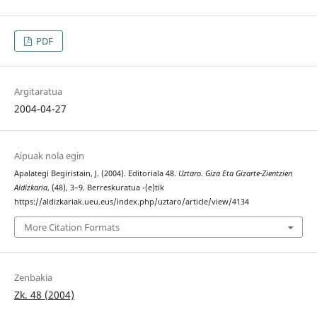
PDF
Argitaratua
2004-04-27
Aipuak nola egin
Apalategi Begiristain, J. (2004). Editoriala 48.
Uztaro. Giza Eta Gizarte-Zientzien
Aldizkaria
, (48), 3–9. Berreskuratua -(e)tik
https://aldizkariak.ueu.eus/index.php/uztaro/article/view/4134
More Citation Formats
Zenbakia
Zk. 48 (2004)