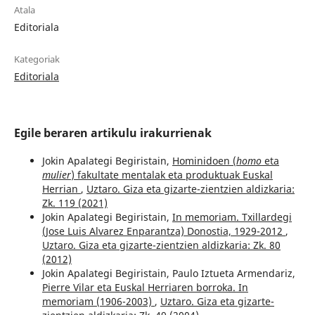
Atala
Editoriala
Kategoriak
Editoriala
Egile beraren artikulu irakurrienak
Jokin Apalategi Begiristain,
Hominidoen (
homo
eta
mulier
) fakultate mentalak eta produktuak Euskal
Herrian
,
Uztaro. Giza eta gizarte-zientzien aldizkaria:
Zk. 119 (2021)
Jokin Apalategi Begiristain,
In memoriam. Txillardegi
(Jose Luis Alvarez Enparantza) Donostia, 1929-2012
,
Uztaro. Giza eta gizarte-zientzien aldizkaria: Zk. 80
(2012)
Jokin Apalategi Begiristain, Paulo Iztueta Armendariz,
Pierre Vilar eta Euskal Herriaren borroka. In
memoriam (1906-2003)
,
Uztaro. Giza eta gizarte-