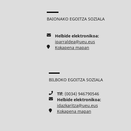
BAIONAKO EGOITZA SOZIALA
Helbide elektronikoa:
iparraldea@ueu.eus
Kokapena mapan
BILBOKO EGOITZA SOZIALA
Tlf:
(0034) 946790546
Helbide elektronikoa:
idazkaritza@ueu.eus
Kokapena mapan