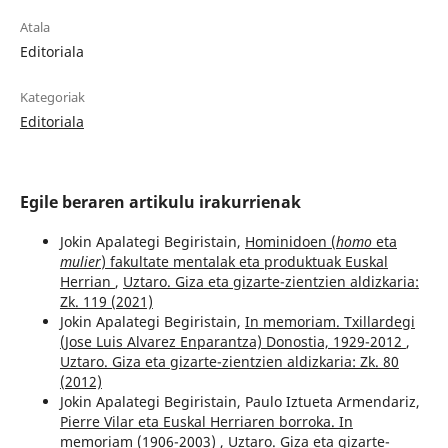
Atala
Editoriala
Kategoriak
Editoriala
Egile beraren artikulu irakurrienak
Jokin Apalategi Begiristain,
Hominidoen (
homo
eta
mulier
) fakultate mentalak eta produktuak Euskal
Herrian
,
Uztaro. Giza eta gizarte-zientzien aldizkaria:
Zk. 119 (2021)
Jokin Apalategi Begiristain,
In memoriam. Txillardegi
(Jose Luis Alvarez Enparantza) Donostia, 1929-2012
,
Uztaro. Giza eta gizarte-zientzien aldizkaria: Zk. 80
(2012)
Jokin Apalategi Begiristain, Paulo Iztueta Armendariz,
Pierre Vilar eta Euskal Herriaren borroka. In
memoriam (1906-2003)
,
Uztaro. Giza eta gizarte-