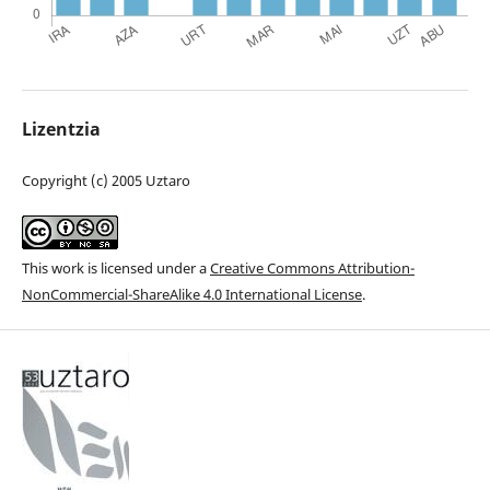
Lizentzia
Copyright (c) 2005 Uztaro
This work is licensed under a
Creative Commons Attribution-
NonCommercial-ShareAlike 4.0 International License
.