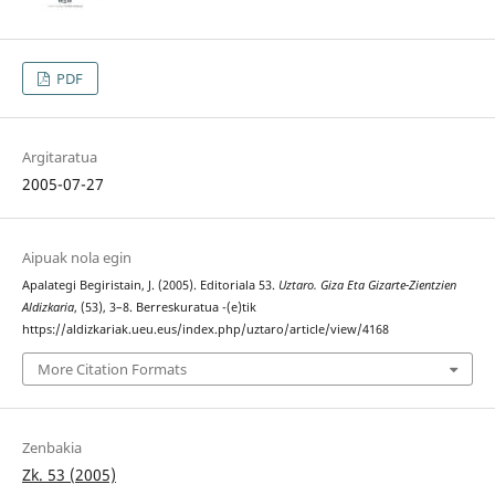
PDF
Argitaratua
2005-07-27
Aipuak nola egin
Apalategi Begiristain, J. (2005). Editoriala 53.
Uztaro. Giza Eta Gizarte-Zientzien
Aldizkaria
, (53), 3–8. Berreskuratua -(e)tik
https://aldizkariak.ueu.eus/index.php/uztaro/article/view/4168
More Citation Formats
Zenbakia
Zk. 53 (2005)