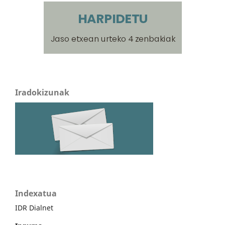
Iradokizunak
Indexatua
IDR Dialnet