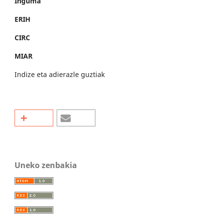
Inguma
ERIH
CIRC
MIAR
Indize eta adierazle guztiak
Uneko zenbakia