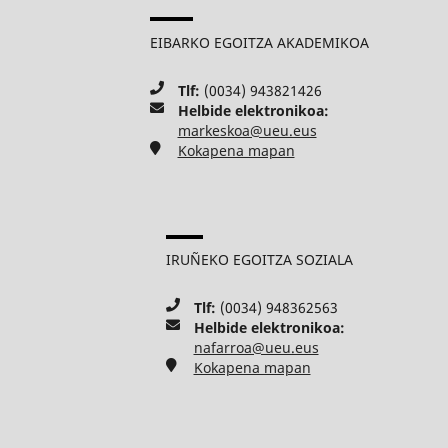
EIBARKO EGOITZA AKADEMIKOA
Tlf:
(0034) 943821426
Helbide elektronikoa:
markeskoa@ueu.eus
Kokapena mapan
IRUÑEKO EGOITZA SOZIALA
Tlf:
(0034) 948362563
Helbide elektronikoa:
nafarroa@ueu.eus
Kokapena mapan