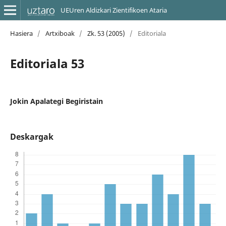
UEUren Aldizkari Zientifikoen Ataria
Hasiera
/
Artxiboak
/
Zk. 53 (2005)
/
Editoriala
Editoriala 53
Jokin Apalategi Begiristain
Deskargak