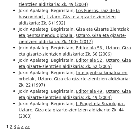
zientzien aldizkaria: Zk. 49 (2004)
Jokin Apalategi Begiristain,
Los Fueros, raíz de la
basconidad
,
Uztaro. Giza eta gizarte-zientzien
aldizkaria: Zk. 6 (1992)
Jokin Apalategi Begiristain,
Giza eta Gizarte Zientziak
eta pentsamendu globala
,
Uztaro. Giza eta gizarte-
zientzien aldizkaria: Zk. 100+ (2017)
Jokin Apalategi Begiristain,
Editoriala 56
,
Uztaro. Giza
eta gizarte-zientzien aldizkaria: Zk. 56 (2006)
Jokin Apalategi Begiristain,
Editoriala 52
,
Uztaro. Giza
eta gizarte-zientzien aldizkaria: Zk. 52 (2005)
Jokin Apalategi Begiristain,
Inteligentsia kimatuaren
orbelak
,
Uztaro. Giza eta gizarte-zientzien aldizkaria:
Zk. 22 (1997)
Jokin Apalategi Begiristain,
Editoriala 49
,
Uztaro. Giza
eta gizarte-zientzien aldizkaria: Zk. 49 (2004)
Jokin Apalategi Begiristain,
J. Piaget eta Soziologia
,
Uztaro. Giza eta gizarte-zientzien aldizkaria: Zk. 44
(2003)
1
2
3
4
>
>>