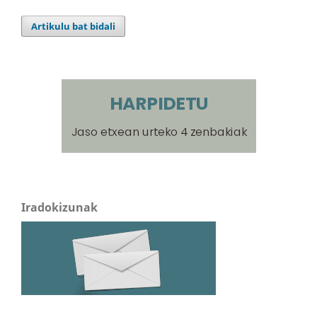
Artikulu bat bidali
Iradokizunak