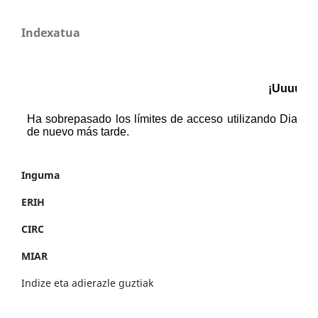
Indexatua
Inguma
ERIH
CIRC
MIAR
Indize eta adierazle guztiak