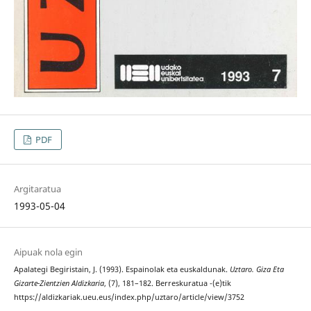
PDF
Argitaratua
1993-05-04
Aipuak nola egin
Apalategi Begiristain, J. (1993). Espainolak eta euskaldunak.
Uztaro. Giza Eta
Gizarte-Zientzien Aldizkaria
, (7), 181–182. Berreskuratua -(e)tik
https://aldizkariak.ueu.eus/index.php/uztaro/article/view/3752