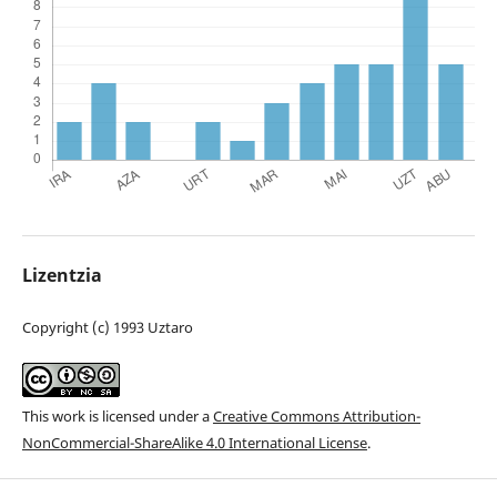
Lizentzia
Copyright (c) 1993 Uztaro
This work is licensed under a
Creative Commons Attribution-
NonCommercial-ShareAlike 4.0 International License
.