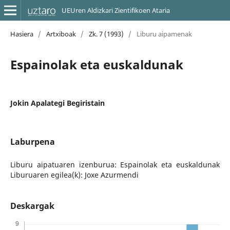
UEUren Aldizkari Zientifikoen Ataria
Hasiera
/
Artxiboak
/
Zk. 7 (1993)
/
Liburu aipamenak
Espainolak eta euskaldunak
Jokin Apalategi Begiristain
Laburpena
Liburu aipatuaren izenburua: Espainolak eta euskaldunak
Liburuaren egilea(k): Joxe Azurmendi
Deskargak