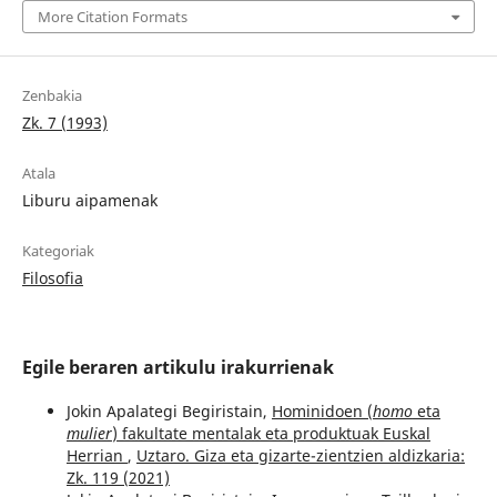
More Citation Formats
Zenbakia
Zk. 7 (1993)
Atala
Liburu aipamenak
Kategoriak
Filosofia
Egile beraren artikulu irakurrienak
Jokin Apalategi Begiristain,
Hominidoen (
homo
eta
mulier
) fakultate mentalak eta produktuak Euskal
Herrian
,
Uztaro. Giza eta gizarte-zientzien aldizkaria:
Zk. 119 (2021)