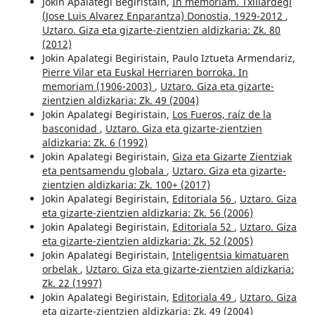
Jokin Apalategi Begiristain,
In memoriam. Txillardegi
(Jose Luis Alvarez Enparantza) Donostia, 1929-2012
,
Uztaro. Giza eta gizarte-zientzien aldizkaria: Zk. 80
(2012)
Jokin Apalategi Begiristain, Paulo Iztueta Armendariz,
Pierre Vilar eta Euskal Herriaren borroka. In
memoriam (1906-2003)
,
Uztaro. Giza eta gizarte-
zientzien aldizkaria: Zk. 49 (2004)
Jokin Apalategi Begiristain,
Los Fueros, raíz de la
basconidad
,
Uztaro. Giza eta gizarte-zientzien
aldizkaria: Zk. 6 (1992)
Jokin Apalategi Begiristain,
Giza eta Gizarte Zientziak
eta pentsamendu globala
,
Uztaro. Giza eta gizarte-
zientzien aldizkaria: Zk. 100+ (2017)
Jokin Apalategi Begiristain,
Editoriala 56
,
Uztaro. Giza
eta gizarte-zientzien aldizkaria: Zk. 56 (2006)
Jokin Apalategi Begiristain,
Editoriala 52
,
Uztaro. Giza
eta gizarte-zientzien aldizkaria: Zk. 52 (2005)
Jokin Apalategi Begiristain,
Inteligentsia kimatuaren
orbelak
,
Uztaro. Giza eta gizarte-zientzien aldizkaria:
Zk. 22 (1997)
Jokin Apalategi Begiristain,
Editoriala 49
,
Uztaro. Giza
eta gizarte-zientzien aldizkaria: Zk. 49 (2004)