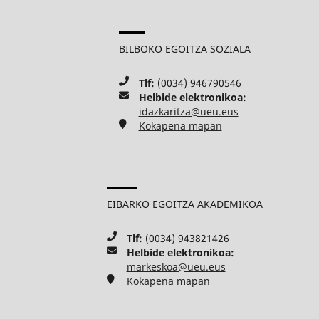
BILBOKO EGOITZA SOZIALA
Tlf:
(0034) 946790546
Helbide elektronikoa:
idazkaritza@ueu.eus
Kokapena mapan
EIBARKO EGOITZA AKADEMIKOA
Tlf:
(0034) 943821426
Helbide elektronikoa:
markeskoa@ueu.eus
Kokapena mapan