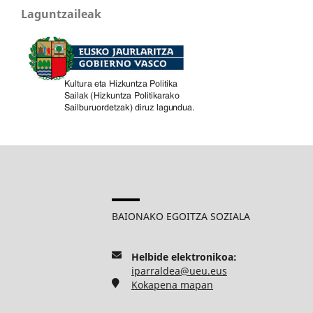
Laguntzaileak
BAIONAKO EGOITZA SOZIALA
Helbide elektronikoa:
iparraldea@ueu.eus
Kokapena mapan