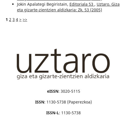
Jokin Apalategi Begiristain,
Editoriala 53
,
Uztaro. Giza
eta gizarte-zientzien aldizkaria: Zk. 53 (2005)
1
2
3
4
>
>>
eISSN
: 3020-5115
ISSN
: 1130-5738 (Paperezkoa)
ISSN-L
: 1130-5738