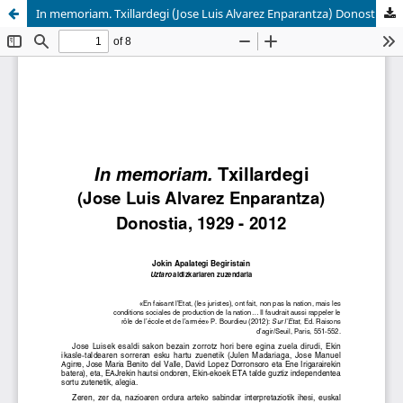
In memoriam. Txillardegi (Jose Luis Alvarez Enparantza) Donostia, 1929-2012