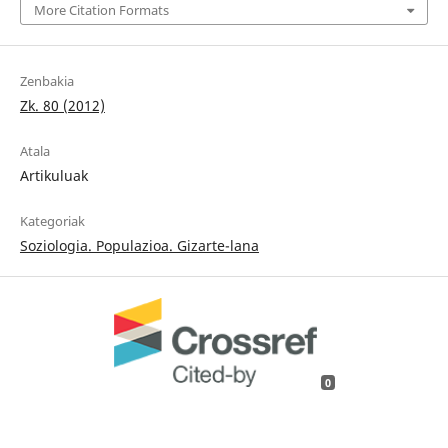
More Citation Formats
Zenbakia
Zk. 80 (2012)
Atala
Artikuluak
Kategoriak
Soziologia. Populazioa. Gizarte-lana
0