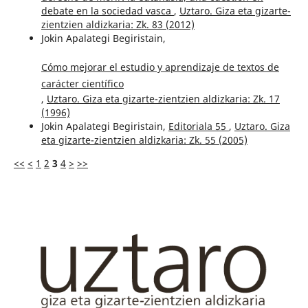
debate en la sociedad vasca
,
Uztaro. Giza eta gizarte-
zientzien aldizkaria: Zk. 83 (2012)
Jokin Apalategi Begiristain,
Cómo mejorar el estudio y aprendizaje de textos de
carácter científico
,
Uztaro. Giza eta gizarte-zientzien aldizkaria: Zk. 17
(1996)
Jokin Apalategi Begiristain,
Editoriala 55
,
Uztaro. Giza
eta gizarte-zientzien aldizkaria: Zk. 55 (2005)
<<
<
1
2
3
4
>
>>