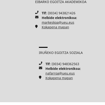
EIBARKO EGOITZA AKADEMIKOA
Tlf:
(0034) 943821426
Helbide elektronikoa:
markeskoa@ueu.eus
Kokapena mapan
IRUÑEKO EGOITZA SOZIALA
Tlf:
(0034) 948362563
Helbide elektronikoa:
nafarroa@ueu.eus
Kokapena mapan