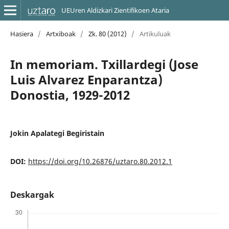
UEUren Aldizkari Zientifikoen Ataria
Hasiera
/
Artxiboak
/
Zk. 80 (2012)
/
Artikuluak
In memoriam. Txillardegi (Jose
Luis Alvarez Enparantza)
Donostia, 1929-2012
Jokin Apalategi Begiristain
DOI:
https://doi.org/10.26876/uztaro.80.2012.1
Deskargak