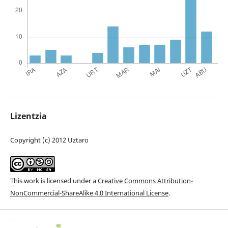
Lizentzia
Copyright (c) 2012 Uztaro
This work is licensed under a
Creative Commons Attribution-
NonCommercial-ShareAlike 4.0 International License
.