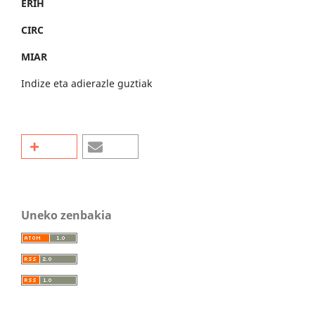
ERIH
CIRC
MIAR
Indize eta adierazle guztiak
Uneko zenbakia