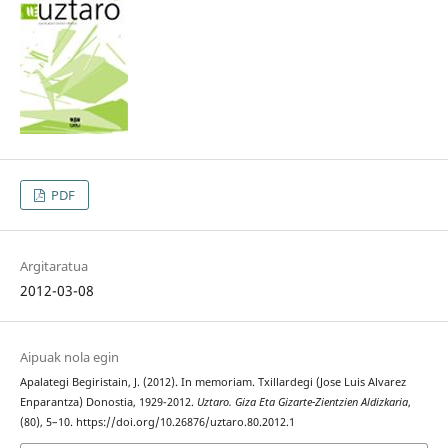
PDF
Argitaratua
2012-03-08
Aipuak nola egin
Apalategi Begiristain, J. (2012). In memoriam. Txillardegi (Jose Luis Alvarez
Enparantza) Donostia, 1929-2012.
Uztaro. Giza Eta Gizarte-Zientzien Aldizkaria
,
(80), 5–10. https://doi.org/10.26876/uztaro.80.2012.1