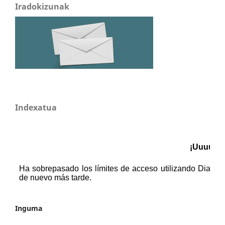
Iradokizunak
Indexatua
Inguma