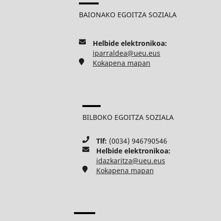
BAIONAKO EGOITZA SOZIALA
Helbide elektronikoa:
iparraldea@ueu.eus
Kokapena mapan
BILBOKO EGOITZA SOZIALA
Tlf:
(0034) 946790546
Helbide elektronikoa:
idazkaritza@ueu.eus
Kokapena mapan