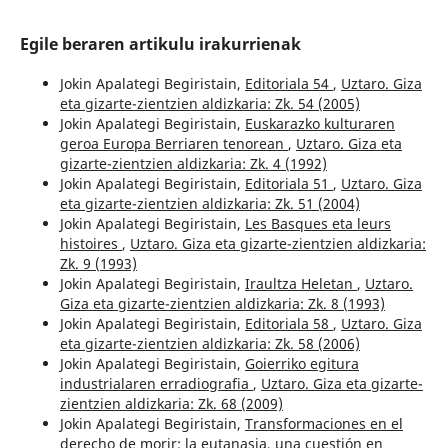
Egile beraren artikulu irakurrienak
Jokin Apalategi Begiristain,
Editoriala 54
,
Uztaro. Giza
eta gizarte-zientzien aldizkaria: Zk. 54 (2005)
Jokin Apalategi Begiristain,
Euskarazko kulturaren
geroa Europa Berriaren tenorean
,
Uztaro. Giza eta
gizarte-zientzien aldizkaria: Zk. 4 (1992)
Jokin Apalategi Begiristain,
Editoriala 51
,
Uztaro. Giza
eta gizarte-zientzien aldizkaria: Zk. 51 (2004)
Jokin Apalategi Begiristain,
Les Basques eta leurs
histoires
,
Uztaro. Giza eta gizarte-zientzien aldizkaria:
Zk. 9 (1993)
Jokin Apalategi Begiristain,
Iraultza Heletan
,
Uztaro.
Giza eta gizarte-zientzien aldizkaria: Zk. 8 (1993)
Jokin Apalategi Begiristain,
Editoriala 58
,
Uztaro. Giza
eta gizarte-zientzien aldizkaria: Zk. 58 (2006)
Jokin Apalategi Begiristain,
Goierriko egitura
industrialaren erradiografia
,
Uztaro. Giza eta gizarte-
zientzien aldizkaria: Zk. 68 (2009)
Jokin Apalategi Begiristain,
Transformaciones en el
derecho de morir: la eutanasia, una cuestión en