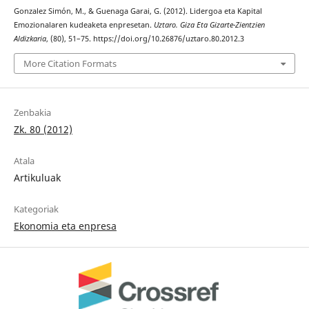
Gonzalez Simón, M., & Guenaga Garai, G. (2012). Lidergoa eta Kapital
Emozionalaren kudeaketa enpresetan.
Uztaro. Giza Eta Gizarte-Zientzien
Aldizkaria
, (80), 51–75. https://doi.org/10.26876/uztaro.80.2012.3
More Citation Formats
Zenbakia
Zk. 80 (2012)
Atala
Artikuluak
Kategoriak
Ekonomia eta enpresa