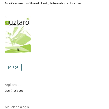
NonCommercial-ShareAlike 4.0 International License
.
PDF
Argitaratua
2012-03-08
Aipuak nola egin