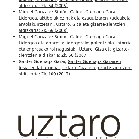
aldizkaria: Zk. 54 (2005)
Miguel Gonzalez Simón, Galder Guenaga Garai,
Lidergoa, aktibo ukiezinak eta ezagutzaren kudeaketa
antolakuntzetan
,
Uztaro. Giza eta gizarte-zientzien
aldizkaria: Zk. 66 (2008)
Miguel Gonzalez Simón, Galder Guenaga Garai,
Lidergoa eta enpresa: lidergorako potentziala, jatorria
eta enpresako rol nagusiak
,
Uztaro. Giza eta gizarte-
zientzien aldizkaria: Zk. 60 (2007)
Galder Guenaga Garai,
Galder Guenaga Garairen
tesiaren laburpena
,
Uztaro. Giza eta gizarte-zientzien
aldizkaria: Zk. 100 (2017)