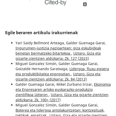
0
Egile beraren artikulu irakurrienak
Yari Saidy Bellmont Arteaga, Galder Guenaga Garai,
Ingurumen-justizia nazioartean: giza eskubideak
benetan bermatzeko bitartekoa
,
Uztaro. Giza eta
gizarte-zientzien aldizkaria: Zk. 127 (2023)
Miguel Gonzalez Simón, Galder Guenaga Garai,
Goizalde Hernando Saratxaga,
Lidergoa, fluxu-egoera
eta produktibitatea enpresetan
,
Uztaro. Giza eta
gizarte-zientzien aldizkaria: Zk. 84 (2013)
Galder Guenaga Garai, Mikel Zurbano Irizar,
Ekonomia
eta Enpresaren arloko euskarazko produkzio
zientifikoa
Uztaro
n
,
Uztaro. Giza eta gizarte-zientzien
aldizkaria: Zk. 100+ (2017)
Miguel Gonzalez Simón, Galder Guenaga Garai,
Boterea eta lidergoa antolakuntzetan: kontzeptuak,
taktikak, emaitzak
,
Uztaro. Giza eta gizarte-zientzien