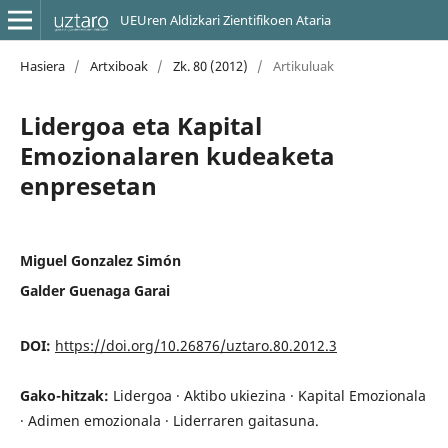
UEUren Aldizkari Zientifikoen Ataria
Hasiera
/
Artxiboak
/
Zk. 80 (2012)
/
Artikuluak
Lidergoa eta Kapital
Emozionalaren kudeaketa
enpresetan
Miguel Gonzalez Simón
Galder Guenaga Garai
DOI:
https://doi.org/10.26876/uztaro.80.2012.3
Gako-hitzak:
Lidergoa · Aktibo ukiezina · Kapital Emozionala
· Adimen emozionala · Liderraren gaitasuna.