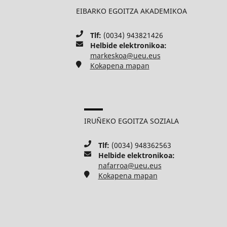
EIBARKO EGOITZA AKADEMIKOA
Tlf:
(0034) 943821426
Helbide elektronikoa:
markeskoa@ueu.eus
Kokapena mapan
IRUÑEKO EGOITZA SOZIALA
Tlf:
(0034) 948362563
Helbide elektronikoa:
nafarroa@ueu.eus
Kokapena mapan