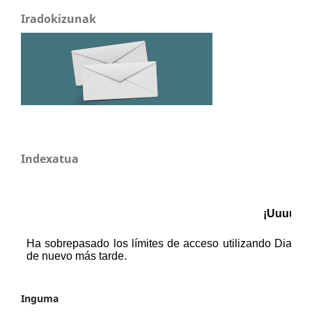
Iradokizunak
Indexatua
Inguma