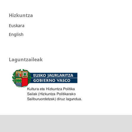
Hizkuntza
Euskara
English
Laguntzaileak