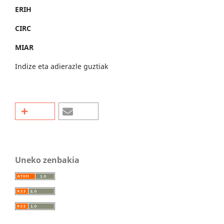
ERIH
CIRC
MIAR
Indize eta adierazle guztiak
Uneko zenbakia