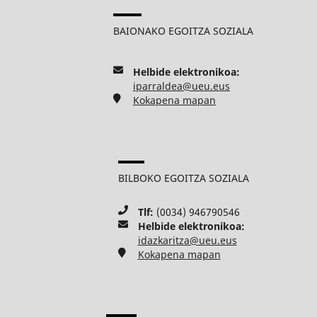
BAIONAKO EGOITZA SOZIALA
Helbide elektronikoa:
iparraldea@ueu.eus
Kokapena mapan
BILBOKO EGOITZA SOZIALA
Tlf:
(0034) 946790546
Helbide elektronikoa:
idazkaritza@ueu.eus
Kokapena mapan