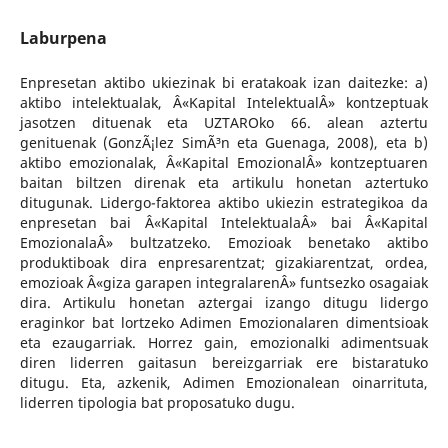
Laburpena
Enpresetan aktibo ukiezinak bi eratakoak izan daitezke: a)
aktibo intelektualak, Â«Kapital IntelektualÂ» kontzeptuak
jasotzen dituenak eta UZTAROko 66. alean aztertu
genituenak (GonzÃ¡lez SimÃ³n eta Guenaga, 2008), eta b)
aktibo emozionalak, Â«Kapital EmozionalÂ» kontzeptuaren
baitan biltzen direnak eta artikulu honetan aztertuko
ditugunak. Lidergo-faktorea aktibo ukiezin estrategikoa da
enpresetan bai Â«Kapital IntelektualaÂ» bai Â«Kapital
EmozionalaÂ» bultzatzeko. Emozioak benetako aktibo
produktiboak dira enpresarentzat; gizakiarentzat, ordea,
emozioak Â«giza garapen integralarenÂ» funtsezko osagaiak
dira. Artikulu honetan aztergai izango ditugu lidergo
eraginkor bat lortzeko Adimen Emozionalaren dimentsioak
eta ezaugarriak. Horrez gain, emozionalki adimentsuak
diren liderren gaitasun bereizgarriak ere bistaratuko
ditugu. Eta, azkenik, Adimen Emozionalean oinarrituta,
liderren tipologia bat proposatuko dugu.