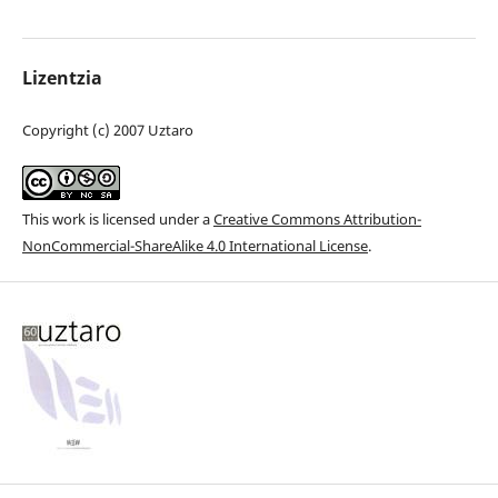
Lizentzia
Copyright (c) 2007 Uztaro
This work is licensed under a
Creative Commons Attribution-
NonCommercial-ShareAlike 4.0 International License
.