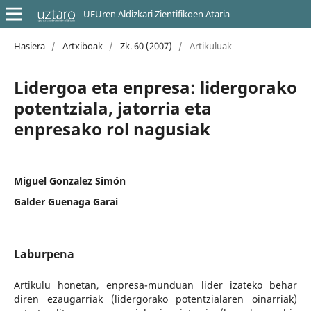
UEUren Aldizkari Zientifikoen Ataria
Hasiera
/
Artxiboak
/
Zk. 60 (2007)
/
Artikuluak
Lidergoa eta enpresa: lidergorako
potentziala, jatorria eta
enpresako rol nagusiak
Miguel Gonzalez Simón
Galder Guenaga Garai
Laburpena
Artikulu honetan, enpresa-munduan lider izateko behar
diren ezaugarriak (lidergorako potentzialaren oinarriak)