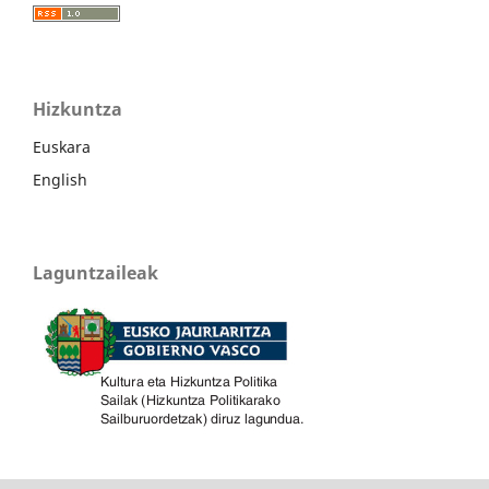
Hizkuntza
Euskara
English
Laguntzaileak