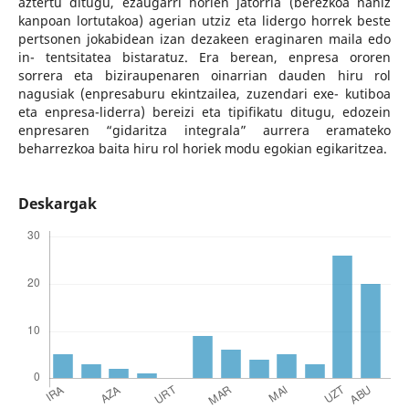
aztertu ditugu, ezaugarri horien jatorria (berezkoa nahiz
kanpoan lortutakoa) agerian utziz eta lidergo horrek beste
pertsonen jokabidean izan dezakeen eraginaren maila edo
in- tentsitatea bistaratuz. Era berean, enpresa ororen
sorrera eta biziraupenaren oinarrian dauden hiru rol
nagusiak (enpresaburu ekintzailea, zuzendari exe- kutiboa
eta enpresa-liderra) bereizi eta tipifikatu ditugu, edozein
enpresaren “gidaritza integrala” aurrera eramateko
beharrezkoa baita hiru rol horiek modu egokian egikaritzea.
Deskargak