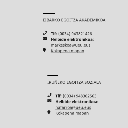
EIBARKO EGOITZA AKADEMIKOA
Tlf:
(0034) 943821426
Helbide elektronikoa:
markeskoa@ueu.eus
Kokapena mapan
IRUÑEKO EGOITZA SOZIALA
Tlf:
(0034) 948362563
Helbide elektronikoa:
nafarroa@ueu.eus
Kokapena mapan