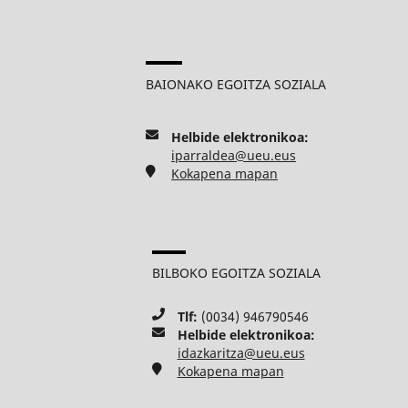
BAIONAKO EGOITZA SOZIALA
Helbide elektronikoa:
iparraldea@ueu.eus
Kokapena mapan
BILBOKO EGOITZA SOZIALA
Tlf:
(0034) 946790546
Helbide elektronikoa:
idazkaritza@ueu.eus
Kokapena mapan