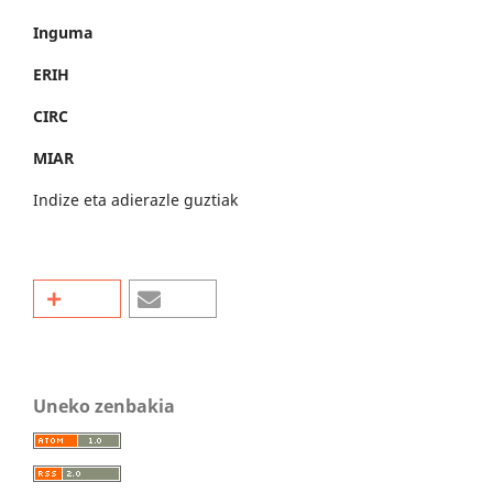
Inguma
ERIH
CIRC
MIAR
Indize eta adierazle guztiak
Uneko zenbakia