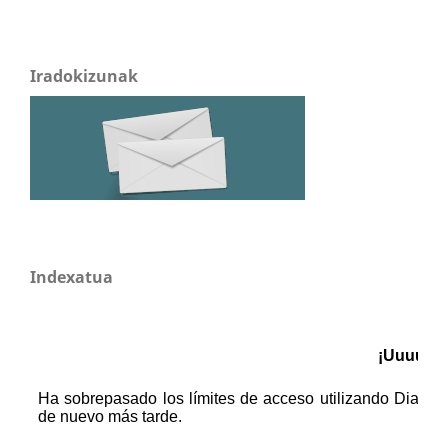
Iradokizunak
Indexatua