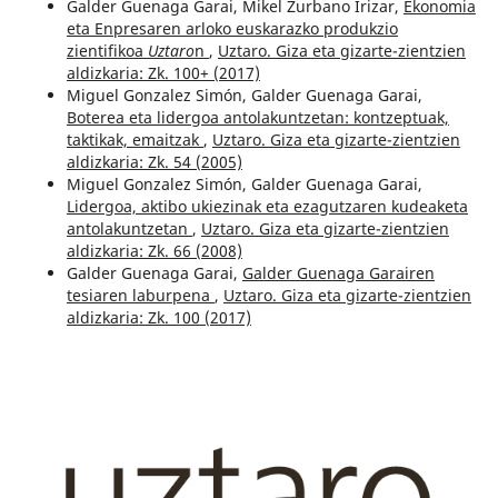
Galder Guenaga Garai, Mikel Zurbano Irizar,
Ekonomia
eta Enpresaren arloko euskarazko produkzio
zientifikoa
Uztaro
n
,
Uztaro. Giza eta gizarte-zientzien
aldizkaria: Zk. 100+ (2017)
Miguel Gonzalez Simón, Galder Guenaga Garai,
Boterea eta lidergoa antolakuntzetan: kontzeptuak,
taktikak, emaitzak
,
Uztaro. Giza eta gizarte-zientzien
aldizkaria: Zk. 54 (2005)
Miguel Gonzalez Simón, Galder Guenaga Garai,
Lidergoa, aktibo ukiezinak eta ezagutzaren kudeaketa
antolakuntzetan
,
Uztaro. Giza eta gizarte-zientzien
aldizkaria: Zk. 66 (2008)
Galder Guenaga Garai,
Galder Guenaga Garairen
tesiaren laburpena
,
Uztaro. Giza eta gizarte-zientzien
aldizkaria: Zk. 100 (2017)