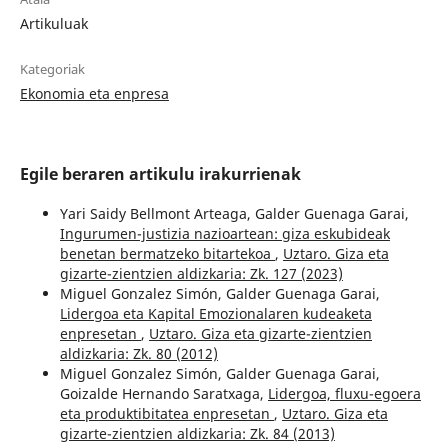
Artikuluak
Kategoriak
Ekonomia eta enpresa
Egile beraren artikulu irakurrienak
Yari Saidy Bellmont Arteaga, Galder Guenaga Garai,
Ingurumen-justizia nazioartean: giza eskubideak
benetan bermatzeko bitartekoa
,
Uztaro. Giza eta
gizarte-zientzien aldizkaria: Zk. 127 (2023)
Miguel Gonzalez Simón, Galder Guenaga Garai,
Lidergoa eta Kapital Emozionalaren kudeaketa
enpresetan
,
Uztaro. Giza eta gizarte-zientzien
aldizkaria: Zk. 80 (2012)
Miguel Gonzalez Simón, Galder Guenaga Garai,
Goizalde Hernando Saratxaga,
Lidergoa, fluxu-egoera
eta produktibitatea enpresetan
,
Uztaro. Giza eta
gizarte-zientzien aldizkaria: Zk. 84 (2013)