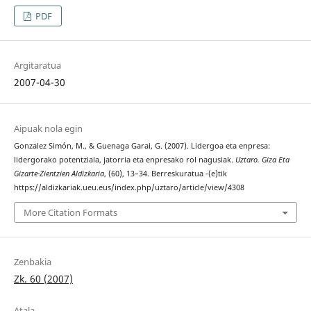
PDF
Argitaratua
2007-04-30
Aipuak nola egin
Gonzalez Simón, M., & Guenaga Garai, G. (2007). Lidergoa eta enpresa:
lidergorako potentziala, jatorria eta enpresako rol nagusiak.
Uztaro. Giza Eta
Gizarte-Zientzien Aldizkaria
, (60), 13–34. Berreskuratua -(e)tik
https://aldizkariak.ueu.eus/index.php/uztaro/article/view/4308
More Citation Formats
Zenbakia
Zk. 60 (2007)
Atala