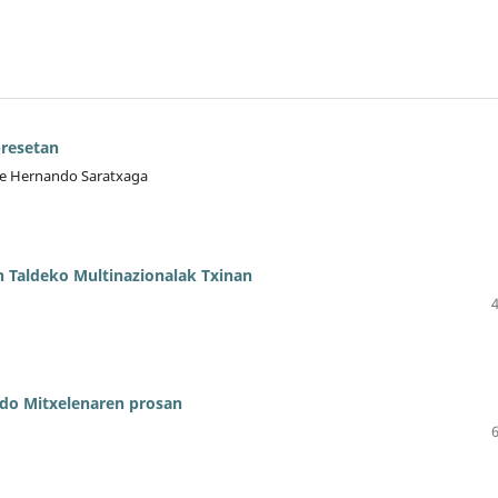
presetan
de Hernando Saratxaga
 Taldeko Multinazionalak Txinan
ldo Mitxelenaren prosan