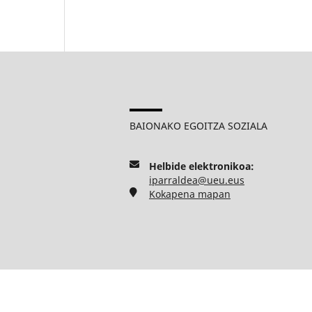
BAIONAKO EGOITZA SOZIALA
Helbide elektronikoa:
iparraldea@ueu.eus
Kokapena mapan