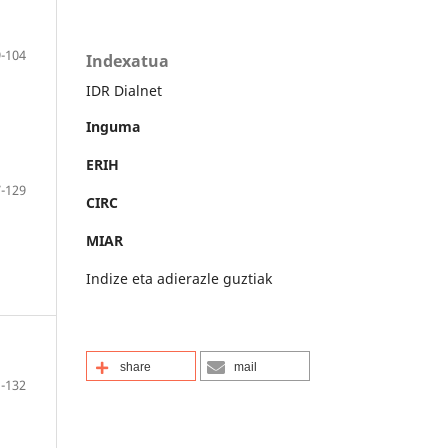
-104
Indexatua
IDR Dialnet
Inguma
ERIH
-129
CIRC
MIAR
Indize eta adierazle guztiak
share
mail
-132