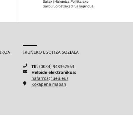
MIKOA
IRUÑEKO EGOITZA SOZIALA
Tlf:
(0034) 948362563
Helbide elektronikoa:
nafarroa@ueu.eus
Kokapena mapan