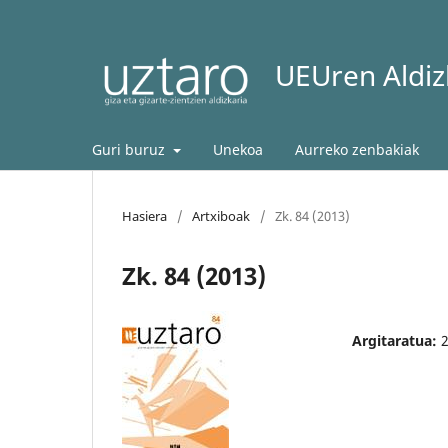
UEUren Aldizk
Guri buruz
Unekoa
Aurreko zenbakiak
Hasiera
/
Artxiboak
/
Zk. 84 (2013)
Zk. 84 (2013)
Argitaratua: