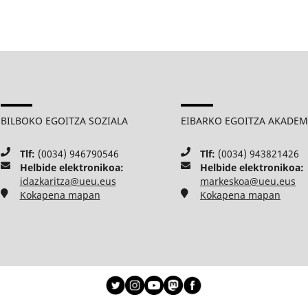
BILBOKO EGOITZA SOZIALA
EIBARKO EGOITZA AKADE
Tlf:
(0034) 946790546
Tlf:
(0034) 943821426
Helbide elektronikoa:
Helbide elektronikoa:
idazkaritza@ueu.eus
markeskoa@ueu.eus
Kokapena mapan
Kokapena mapan