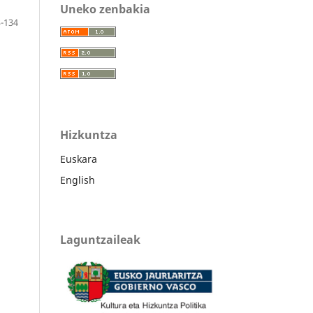
Uneko zenbakia
-134
Hizkuntza
Euskara
English
Laguntzaileak