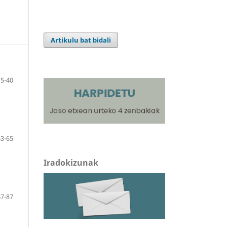
Artikulu bat bidali
5-40
43-65
Iradokizunak
67-87