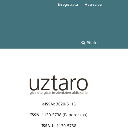
Erregistratu
Hasi saioa
Bilatu
eISSN
: 3020-5115
ISSN
: 1130-5738 (Paperezkoa)
ISSN-L
: 1130-5738