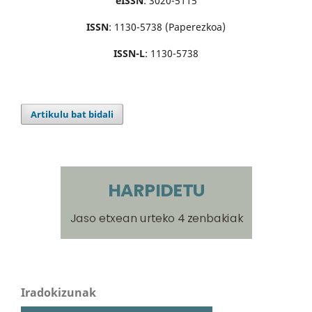
eISSN
: 3020-5115
ISSN
: 1130-5738 (Paperezkoa)
ISSN-L
: 1130-5738
Artikulu bat bidali
Iradokizunak