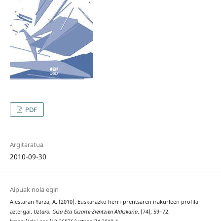
PDF
Argitaratua
2010-09-30
Aipuak nola egin
Aiestaran Yarza, A. (2010). Euskarazko herri-prentsaren irakurleen profila
aztergai.
Uztaro. Giza Eta Gizarte-Zientzien Aldizkaria
, (74), 59–72.