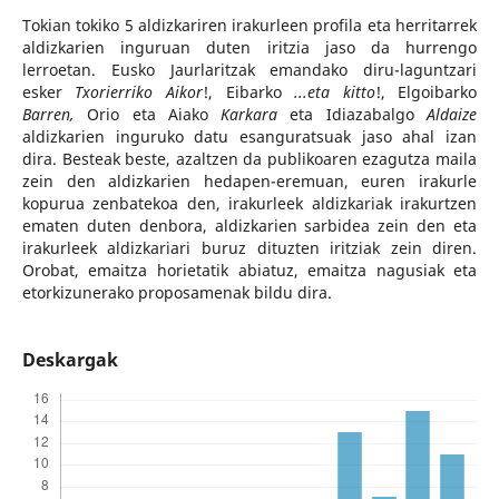
Tokian tokiko 5 aldizkariren irakurleen profila eta herritarrek
aldizkarien inguruan duten iritzia jaso da hurrengo
lerroetan. Eusko Jaurlaritzak emandako diru-laguntzari
esker
Txorierriko Aikor
!, Eibarko
...eta kitto
!, Elgoibarko
Barren,
Orio eta Aiako
Karkara
eta Idiazabalgo
Aldaize
aldizkarien inguruko datu esanguratsuak jaso ahal izan
dira. Besteak beste, azaltzen da publikoaren ezagutza maila
zein den aldizkarien hedapen-eremuan, euren irakurle
kopurua zenbatekoa den, irakurleek aldizkariak irakurtzen
ematen duten denbora, aldizkarien sarbidea zein den eta
irakurleek aldizkariari buruz dituzten iritziak zein diren.
Orobat, emaitza horietatik abiatuz, emaitza nagusiak eta
etorkizunerako proposamenak bildu dira.
Deskargak