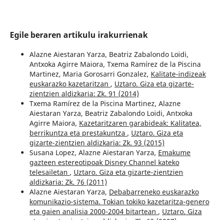
Egile beraren artikulu irakurrienak
Alazne Aiestaran Yarza, Beatriz Zabalondo Loidi,
Antxoka Agirre Maiora, Txema Ramírez de la Piscina
Martinez, Maria Gorosarri Gonzalez,
Kalitate-indizeak
euskarazko kazetaritzan
,
Uztaro. Giza eta gizarte-
zientzien aldizkaria: Zk. 91 (2014)
Txema Ramírez de la Piscina Martinez, Alazne
Aiestaran Yarza, Beatriz Zabalondo Loidi, Antxoka
Agirre Maiora,
Kazetaritzaren garabideak: Kalitatea,
berrikuntza eta prestakuntza
,
Uztaro. Giza eta
gizarte-zientzien aldizkaria: Zk. 93 (2015)
Susana Lopez, Alazne Aiestaran Yarza,
Emakume
gazteen estereotipoak Disney Channel kateko
telesailetan
,
Uztaro. Giza eta gizarte-zientzien
aldizkaria: Zk. 76 (2011)
Alazne Aiestaran Yarza,
Debabarreneko euskarazko
komunikazio-sistema. Tokian tokiko kazetaritza-genero
eta gaien analisia 2000-2004 bitartean
,
Uztaro. Giza