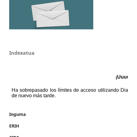
Indexatua
Inguma
ERIH