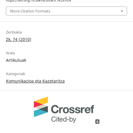
https://doi.org/10.26876/uztaro.74.2010.4
More Citation Formats
Zenbakia
Zk. 74 (2010)
Atala
Artikuluak
Kategoriak
Komunikazioa eta Kazetaritza
0