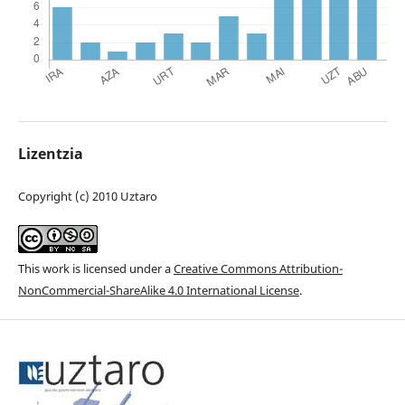
Lizentzia
Copyright (c) 2010 Uztaro
This work is licensed under a
Creative Commons Attribution-
NonCommercial-ShareAlike 4.0 International License
.