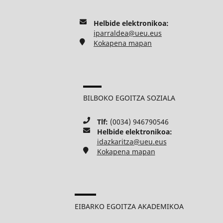
Helbide elektronikoa:
iparraldea@ueu.eus
Kokapena mapan
BILBOKO EGOITZA SOZIALA
Tlf:
(0034) 946790546
Helbide elektronikoa:
idazkaritza@ueu.eus
Kokapena mapan
EIBARKO EGOITZA AKADEMIKOA