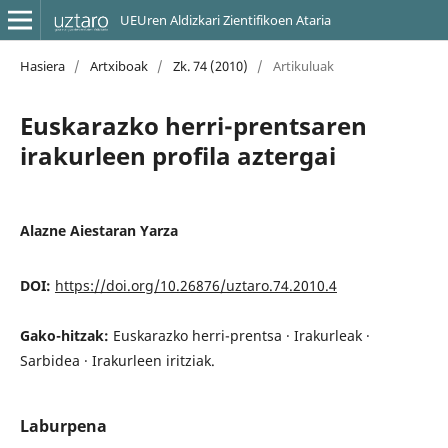
UEUren Aldizkari Zientifikoen Ataria
Hasiera
/
Artxiboak
/
Zk. 74 (2010)
/
Artikuluak
Euskarazko herri-prentsaren
irakurleen profila aztergai
Alazne Aiestaran Yarza
DOI:
https://doi.org/10.26876/uztaro.74.2010.4
Gako-hitzak:
Euskarazko herri-prentsa · Irakurleak ·
Sarbidea · Irakurleen iritziak.
Laburpena