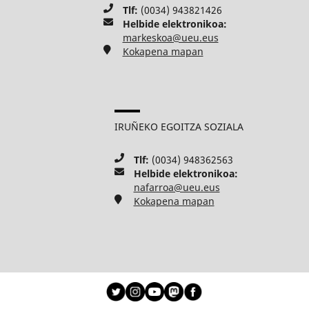
Tlf:
(0034) 943821426
Helbide elektronikoa:
markeskoa@ueu.eus
Kokapena mapan
IRUÑEKO EGOITZA SOZIALA
Tlf:
(0034) 948362563
Helbide elektronikoa:
nafarroa@ueu.eus
Kokapena mapan