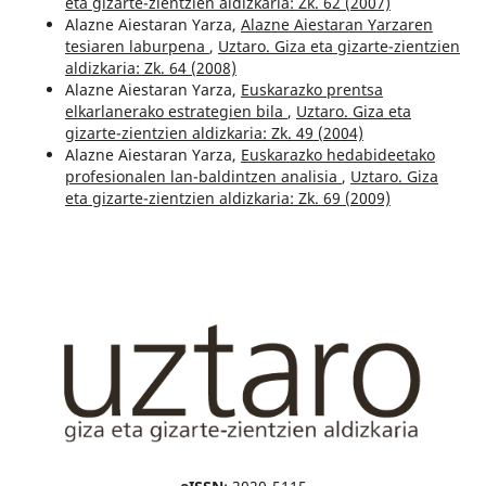
eta gizarte-zientzien aldizkaria: Zk. 62 (2007)
Alazne Aiestaran Yarza,
Alazne Aiestaran Yarzaren
tesiaren laburpena
,
Uztaro. Giza eta gizarte-zientzien
aldizkaria: Zk. 64 (2008)
Alazne Aiestaran Yarza,
Euskarazko prentsa
elkarlanerako estrategien bila
,
Uztaro. Giza eta
gizarte-zientzien aldizkaria: Zk. 49 (2004)
Alazne Aiestaran Yarza,
Euskarazko hedabideetako
profesionalen lan-baldintzen analisia
,
Uztaro. Giza
eta gizarte-zientzien aldizkaria: Zk. 69 (2009)