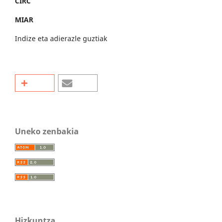
CIRC
MIAR
Indize eta adierazle guztiak
Uneko zenbakia
Hizkuntza