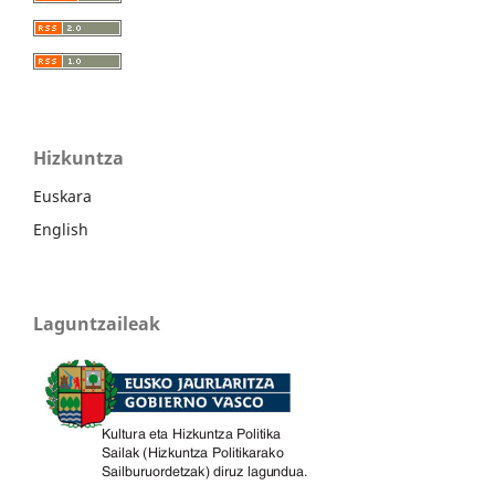
Hizkuntza
Euskara
English
Laguntzaileak