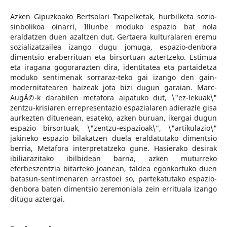
Azken Gipuzkoako Bertsolari Txapelketak, hurbilketa sozio-
sinbolikoa oinarri, Illunbe moduko espazio bat nola
eraldatzen duen azaltzen dut. Gertaera kulturalaren eremu
sozializatzailea izango dugu jomuga, espazio-denbora
dimentsio eraberrituan eta birsortuan aztertzeko. Estimua
eta iragana gogorarazten dira, identitatea eta partaidetza
moduko sentimenak sorraraz-teko gai izango den gain-
modernitatearen haizeak jota bizi dugun garaian. Marc-
AugÃ©-k darabilen metafora aipatuko dut, \"ez-lekuak\"
zentzu-krisiaren errepresentazio espazialaren adierazle gisa
aurkezten dituenean, esateko, azken buruan, ikergai dugun
espazio birsortuak, \"zentzu-espazioak\", \"artikulazio\"
jakineko espazio bilakatzen duela eraldatutako dimentsio
berria, Metafora interpretatzeko gune. Hasierako desirak
ibiliarazitako ibilbidean barna, azken muturreko
eferbeszentzia bitarteko joanean, taldea egonkortuko duen
batasun-sentimenaren arrastoei so, partekatutako espazio-
denbora baten dimentsio zeremoniala zein errituala izango
ditugu aztergai.