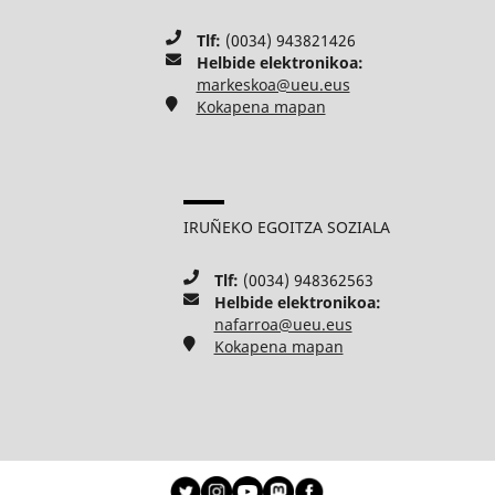
Tlf:
(0034) 943821426
Helbide elektronikoa:
markeskoa@ueu.eus
Kokapena mapan
IRUÑEKO EGOITZA SOZIALA
Tlf:
(0034) 948362563
Helbide elektronikoa:
nafarroa@ueu.eus
Kokapena mapan