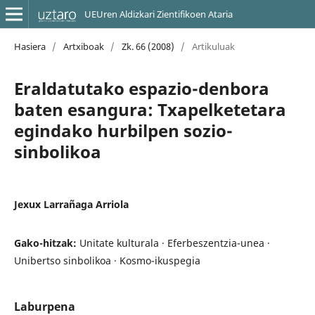
UEUren Aldizkari Zientifikoen Ataria
Hasiera
/
Artxiboak
/
Zk. 66 (2008)
/
Artikuluak
Eraldatutako espazio-denbora
baten esangura: Txapelketetara
egindako hurbilpen sozio-
sinbolikoa
Jexux Larrañaga Arriola
Gako-hitzak:
Unitate kulturala · Eferbeszentzia-unea ·
Unibertso sinbolikoa · Kosmo-ikuspegia
Laburpena