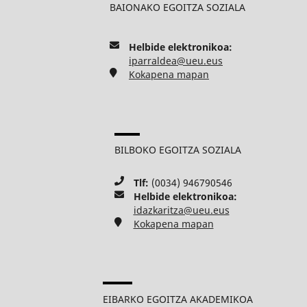
BAIONAKO EGOITZA SOZIALA
Helbide elektronikoa:
iparraldea@ueu.eus
Kokapena mapan
BILBOKO EGOITZA SOZIALA
Tlf:
(0034) 946790546
Helbide elektronikoa:
idazkaritza@ueu.eus
Kokapena mapan
EIBARKO EGOITZA AKADEMIKOA