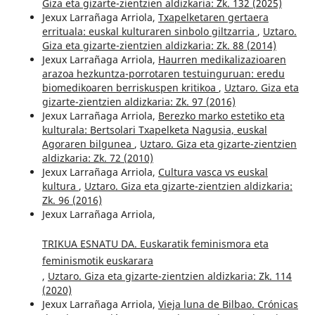
Giza eta gizarte-zientzien aldizkaria: Zk. 132 (2025)
Jexux Larrañaga Arriola,
Txapelketaren gertaera
errituala: euskal kulturaren sinbolo giltzarria
,
Uztaro.
Giza eta gizarte-zientzien aldizkaria: Zk. 88 (2014)
Jexux Larrañaga Arriola,
Haurren medikalizazioaren
arazoa hezkuntza-porrotaren testuinguruan: eredu
biomedikoaren berriskuspen kritikoa
,
Uztaro. Giza eta
gizarte-zientzien aldizkaria: Zk. 97 (2016)
Jexux Larrañaga Arriola,
Berezko marko estetiko eta
kulturala: Bertsolari Txapelketa Nagusia, euskal
Agoraren bilgunea
,
Uztaro. Giza eta gizarte-zientzien
aldizkaria: Zk. 72 (2010)
Jexux Larrañaga Arriola,
Cultura vasca vs euskal
kultura
,
Uztaro. Giza eta gizarte-zientzien aldizkaria:
Zk. 96 (2016)
Jexux Larrañaga Arriola,
TRIKUA ESNATU DA. Euskaratik feminismora eta
feminismotik euskarara
,
Uztaro. Giza eta gizarte-zientzien aldizkaria: Zk. 114
(2020)
Jexux Larrañaga Arriola,
Vieja luna de Bilbao. Crónicas