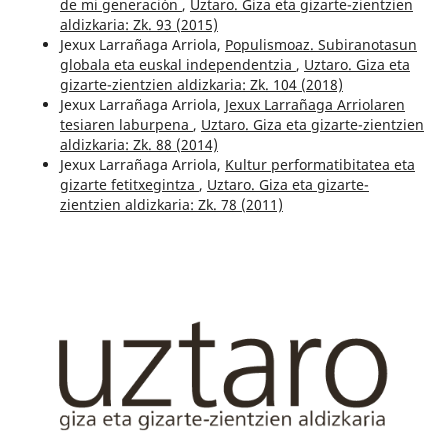
de mi generación
,
Uztaro. Giza eta gizarte-zientzien
aldizkaria: Zk. 93 (2015)
Jexux Larrañaga Arriola,
Populismoaz. Subiranotasun
globala eta euskal independentzia
,
Uztaro. Giza eta
gizarte-zientzien aldizkaria: Zk. 104 (2018)
Jexux Larrañaga Arriola,
Jexux Larrañaga Arriolaren
tesiaren laburpena
,
Uztaro. Giza eta gizarte-zientzien
aldizkaria: Zk. 88 (2014)
Jexux Larrañaga Arriola,
Kultur performatibitatea eta
gizarte fetitxegintza
,
Uztaro. Giza eta gizarte-
zientzien aldizkaria: Zk. 78 (2011)