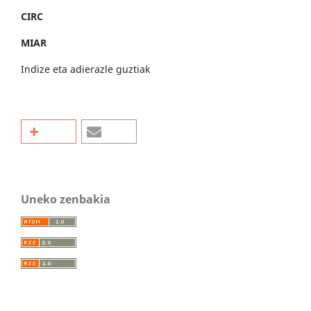
CIRC
MIAR
Indize eta adierazle guztiak
Uneko zenbakia