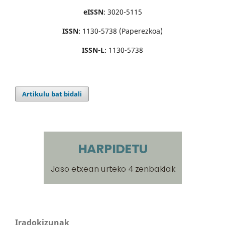
eISSN
: 3020-5115
ISSN
: 1130-5738 (Paperezkoa)
ISSN-L
: 1130-5738
Artikulu bat bidali
Iradokizunak