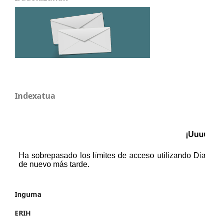
Indexatua
Inguma
ERIH