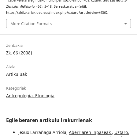
Txapelketetara egindako hurbilpen sozio-sinbolikoa.
Uztaro. Giza Eta Gizarte-
Zientzien Aldizkaria
, (66), 5–18. Berreskuratua -(e)tik
https://aldizkariak.ueu.eus/index.php/uztaro/article/view/4362
More Citation Formats
Zenbakia
Zk. 66 (2008)
Atala
Artikuluak
Kategoriak
Antropologia. Etnologia
Egile beraren artikulu irakurrienak
Jexux Larrañaga Arriola,
Aberriaren inpaseak
,
Uztaro.