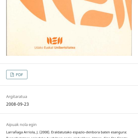
PDF
Argitaratua
2008-09-23
Aipuak nola egin
Larrañaga Arriola, J. (2008). Eraldatutako espazio-denbora baten esangura: