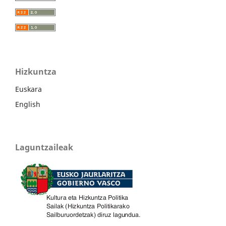
Hizkuntza
Euskara
English
Laguntzaileak