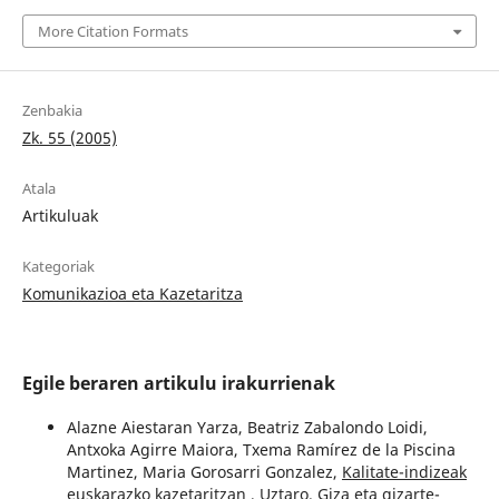
More Citation Formats
Zenbakia
Zk. 55 (2005)
Atala
Artikuluak
Kategoriak
Komunikazioa eta Kazetaritza
Egile beraren artikulu irakurrienak
Alazne Aiestaran Yarza, Beatriz Zabalondo Loidi,
Antxoka Agirre Maiora, Txema Ramírez de la Piscina
Martinez, Maria Gorosarri Gonzalez,
Kalitate-indizeak
euskarazko kazetaritzan
,
Uztaro. Giza eta gizarte-