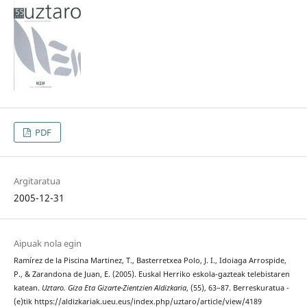
PDF
Argitaratua
2005-12-31
Aipuak nola egin
Ramírez de la Piscina Martinez, T., Basterretxea Polo, J. I., Idoiaga Arrospide,
P., & Zarandona de Juan, E. (2005). Euskal Herriko eskola-gazteak telebistaren
katean.
Uztaro. Giza Eta Gizarte-Zientzien Aldizkaria
, (55), 63–87. Berreskuratua -
(e)tik https://aldizkariak.ueu.eus/index.php/uztaro/article/view/4189