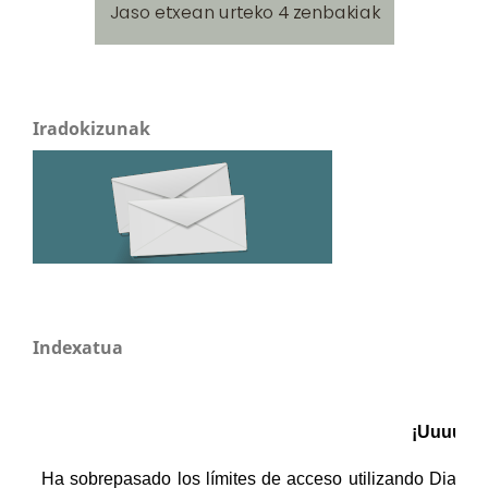
Iradokizunak
Indexatua