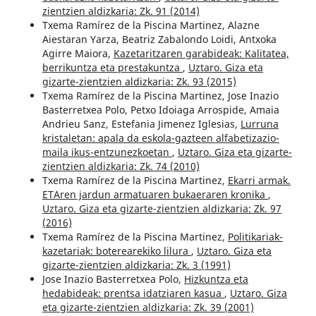
zientzien aldizkaria: Zk. 91 (2014)
Txema Ramírez de la Piscina Martinez, Alazne
Aiestaran Yarza, Beatriz Zabalondo Loidi, Antxoka
Agirre Maiora,
Kazetaritzaren garabideak: Kalitatea,
berrikuntza eta prestakuntza
,
Uztaro. Giza eta
gizarte-zientzien aldizkaria: Zk. 93 (2015)
Txema Ramírez de la Piscina Martinez, Jose Inazio
Basterretxea Polo, Petxo Idoiaga Arrospide, Amaia
Andrieu Sanz, Estefania Jimenez Iglesias,
Lurruna
kristaletan: apala da eskola-gazteen alfabetizazio-
maila ikus-entzunezkoetan
,
Uztaro. Giza eta gizarte-
zientzien aldizkaria: Zk. 74 (2010)
Txema Ramírez de la Piscina Martinez,
Ekarri armak.
ETAren jardun armatuaren bukaeraren kronika
,
Uztaro. Giza eta gizarte-zientzien aldizkaria: Zk. 97
(2016)
Txema Ramírez de la Piscina Martinez,
Politikariak-
kazetariak: boterearekiko lilura
,
Uztaro. Giza eta
gizarte-zientzien aldizkaria: Zk. 3 (1991)
Jose Inazio Basterretxea Polo,
Hizkuntza eta
hedabideak: prentsa idatziaren kasua
,
Uztaro. Giza
eta gizarte-zientzien aldizkaria: Zk. 39 (2001)