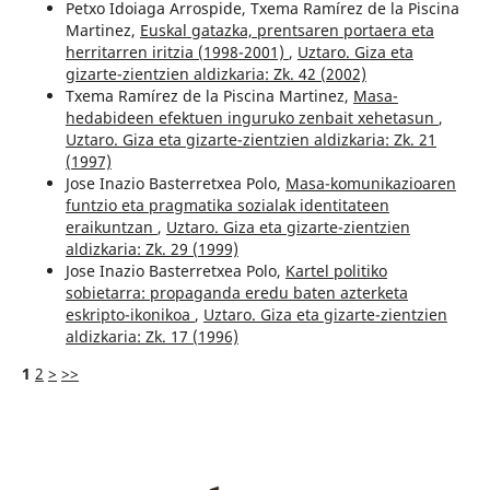
Petxo Idoiaga Arrospide, Txema Ramírez de la Piscina
Martinez,
Euskal gatazka, prentsaren portaera eta
herritarren iritzia (1998-2001)
,
Uztaro. Giza eta
gizarte-zientzien aldizkaria: Zk. 42 (2002)
Txema Ramírez de la Piscina Martinez,
Masa-
hedabideen efektuen inguruko zenbait xehetasun
,
Uztaro. Giza eta gizarte-zientzien aldizkaria: Zk. 21
(1997)
Jose Inazio Basterretxea Polo,
Masa-komunikazioaren
funtzio eta pragmatika sozialak identitateen
eraikuntzan
,
Uztaro. Giza eta gizarte-zientzien
aldizkaria: Zk. 29 (1999)
Jose Inazio Basterretxea Polo,
Kartel politiko
sobietarra: propaganda eredu baten azterketa
eskripto-ikonikoa
,
Uztaro. Giza eta gizarte-zientzien
aldizkaria: Zk. 17 (1996)
1
2
>
>>