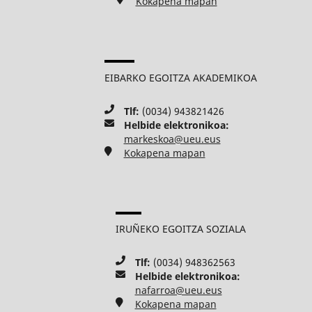
Kokapena mapan
EIBARKO EGOITZA AKADEMIKOA
Tlf:
(0034) 943821426
Helbide elektronikoa:
markeskoa@ueu.eus
Kokapena mapan
IRUÑEKO EGOITZA SOZIALA
Tlf:
(0034) 948362563
Helbide elektronikoa:
nafarroa@ueu.eus
Kokapena mapan