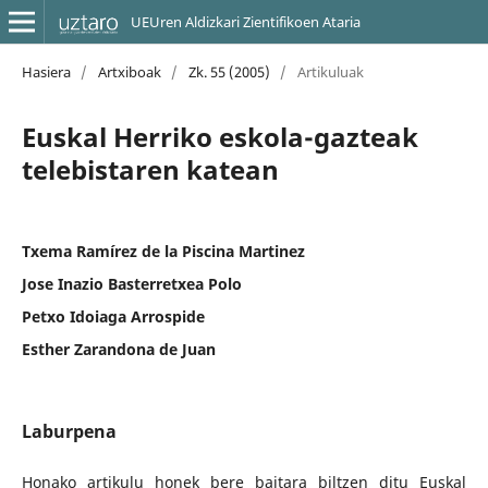
UEUren Aldizkari Zientifikoen Ataria
Hasiera
/
Artxiboak
/
Zk. 55 (2005)
/
Artikuluak
Euskal Herriko eskola-gazteak
telebistaren katean
Txema Ramírez de la Piscina Martinez
Jose Inazio Basterretxea Polo
Petxo Idoiaga Arrospide
Esther Zarandona de Juan
Laburpena
Honako artikulu honek bere baitara biltzen ditu Euskal