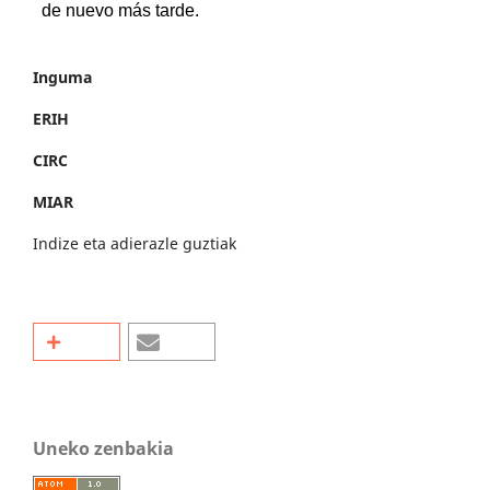
Inguma
ERIH
CIRC
MIAR
Indize eta adierazle guztiak
Uneko zenbakia