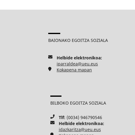
BAIONAKO EGOITZA SOZIALA
Helbide elektronikoa:
iparraldea@ueu.eus
Kokapena mapan
BILBOKO EGOITZA SOZIALA
Tlf:
(0034) 946790546
Helbide elektronikoa:
idazkaritza@ueu.eus