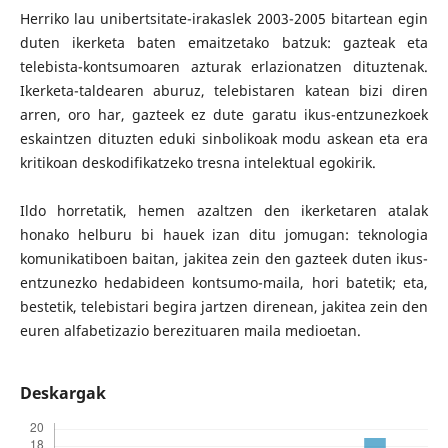
Herriko lau unibertsitate-irakaslek 2003-2005 bitartean egin
duten ikerketa baten emaitzetako batzuk: gazteak eta
telebista-kontsumoaren azturak erlazionatzen dituztenak.
Ikerketa-taldearen aburuz, telebistaren katean bizi diren
arren, oro har, gazteek ez dute garatu ikus-entzunezkoek
eskaintzen dituzten eduki sinbolikoak modu askean eta era
kritikoan deskodifikatzeko tresna intelektual egokirik.
Ildo horretatik, hemen azaltzen den ikerketaren atalak
honako helburu bi hauek izan ditu jomugan: teknologia
komunikatiboen baitan, jakitea zein den gazteek duten ikus-
entzunezko hedabideen kontsumo-maila, hori batetik; eta,
bestetik, telebistari begira jartzen direnean, jakitea zein den
euren alfabetizazio berezituaren maila medioetan.
Deskargak