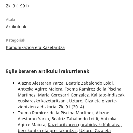
Zk. 3 (1991)
Atala
Artikuluak
Kategoriak
Komunikazioa eta Kazetaritza
Egile beraren artikulu irakurrienak
Alazne Aiestaran Yarza, Beatriz Zabalondo Loidi,
Antxoka Agirre Maiora, Txema Ramírez de la Piscina
Martinez, Maria Gorosarri Gonzalez,
Kalitate-indizeak
euskarazko kazetaritzan
,
Uztaro. Giza eta gizarte-
zientzien aldizkaria: Zk. 91 (2014)
Txema Ramírez de la Piscina Martinez, Alazne
Aiestaran Yarza, Beatriz Zabalondo Loidi, Antxoka
Agirre Maiora,
Kazetaritzaren garabideak: Kalitatea,
berrikuntza eta prestakuntza
,
Uztaro. Giza eta