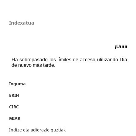
Indexatua
Inguma
ERIH
CIRC
MIAR
Indize eta adierazle guztiak