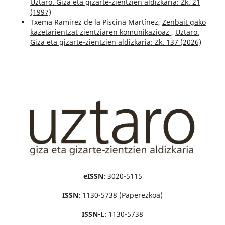
Uztaro. Giza eta gizarte-zientzien aldizkaria: Zk. 21
(1997)
Txema Ramirez de la Piscina Martínez,
Zenbait gako
kazetarientzat zientziaren komunikazioaz
,
Uztaro.
Giza eta gizarte-zientzien aldizkaria: Zk. 137 (2026)
eISSN
: 3020-5115
ISSN
: 1130-5738 (Paperezkoa)
ISSN-L
: 1130-5738