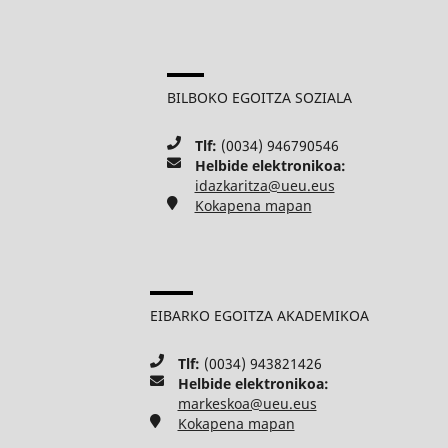
BILBOKO EGOITZA SOZIALA
Tlf:
(0034) 946790546
Helbide elektronikoa:
idazkaritza@ueu.eus
Kokapena mapan
EIBARKO EGOITZA AKADEMIKOA
Tlf:
(0034) 943821426
Helbide elektronikoa:
markeskoa@ueu.eus
Kokapena mapan