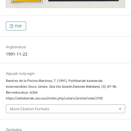
PDF
Argitaratua
1991-11-22
Aipuak nola egin
Ramírez de la Piscina Martinez, T. (1991). Politikariak-kazetariak:
boterearekiko lilura.
Uztaro. Giza Eta Gizarte-Zientzien Aldizkaria
, (3), 87–96.
Berreskuratua -(e)tik
https://aldizkariak.ueu.eus/index.php/uztaro/article/view/3705
More Citation Formats
Zenbakia