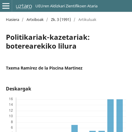
UEUren Aldizkari Zientifikoen Ataria
Hasiera
/
Artxiboak
/
Zk. 3 (1991)
/
Artikuluak
Politikariak-kazetariak:
boterearekiko lilura
Txema Ramírez de la Piscina Martinez
Deskargak