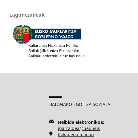
Laguntzaileak
BAIONAKO EGOITZA SOZIALA
Helbide elektronikoa:
iparraldea@ueu.eus
Kokapena mapan