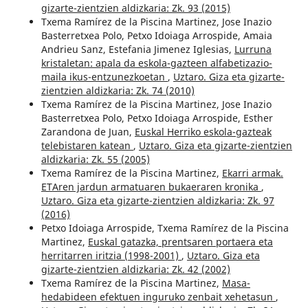
gizarte-zientzien aldizkaria: Zk. 93 (2015)
Txema Ramírez de la Piscina Martinez, Jose Inazio
Basterretxea Polo, Petxo Idoiaga Arrospide, Amaia
Andrieu Sanz, Estefania Jimenez Iglesias,
Lurruna
kristaletan: apala da eskola-gazteen alfabetizazio-
maila ikus-entzunezkoetan
,
Uztaro. Giza eta gizarte-
zientzien aldizkaria: Zk. 74 (2010)
Txema Ramírez de la Piscina Martinez, Jose Inazio
Basterretxea Polo, Petxo Idoiaga Arrospide, Esther
Zarandona de Juan,
Euskal Herriko eskola-gazteak
telebistaren katean
,
Uztaro. Giza eta gizarte-zientzien
aldizkaria: Zk. 55 (2005)
Txema Ramírez de la Piscina Martinez,
Ekarri armak.
ETAren jardun armatuaren bukaeraren kronika
,
Uztaro. Giza eta gizarte-zientzien aldizkaria: Zk. 97
(2016)
Petxo Idoiaga Arrospide, Txema Ramírez de la Piscina
Martinez,
Euskal gatazka, prentsaren portaera eta
herritarren iritzia (1998-2001)
,
Uztaro. Giza eta
gizarte-zientzien aldizkaria: Zk. 42 (2002)
Txema Ramírez de la Piscina Martinez,
Masa-
hedabideen efektuen inguruko zenbait xehetasun
,