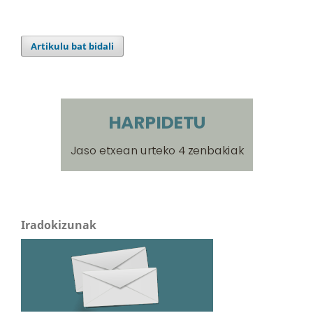
Artikulu bat bidali
Iradokizunak