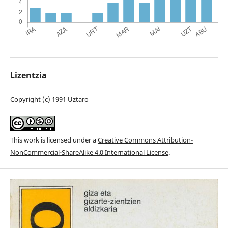
Lizentzia
Copyright (c) 1991 Uztaro
This work is licensed under a
Creative Commons Attribution-
NonCommercial-ShareAlike 4.0 International License
.