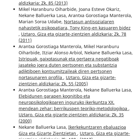
aldizkaria: Zk. 85 (2013)
Mikel Haranburu Oiharbide, Joana Esteve Okariz,
Nekane Balluerka Lasa, Arantxa Gorostiaga Manterola,
Marian Soroa Udabe,
Nortasun antisozialaren
nahastetik psikopatiara, Tony King-en kasuaren bidez
,
Uztaro. Giza eta gizarte-zientzien aldizkaria: Zk. 78
(2011)
Arantxa Gorostiaga Manterola, Mikel Haranburu
Oiharbide, Itziar Alonso Arbiol, Nekane Balluerka Lasa,
Istripuak, gaixotasunak eta gertaera negatiboak
jasateko joera duten pertsonen eta substantzia
adiktiboen kontsumitzaileak diren pertsonen
nortasunaren profila
,
Uztaro. Giza eta gizarte-
zientzien aldizkaria: Zk. 55 (2005)
Arantxa Gorostiaga Manterola, Nekane Balluerka Lasa,
Elebidunen garapen kognitibo eta
neuropsikologikoaren inguruko ikerkuntza XX.
mendean zehar: berrikuspen teoriko-metodologikoa
,
Uztaro. Giza eta gizarte-zientzien aldizkaria: Zk. 35
(2000)
Nekane Balluerka Lasa,
Ikerkekuntzaren ebaluazioa
Giza eta Gizarte Zientzietan
,
Uztaro. Giza eta gizarte-