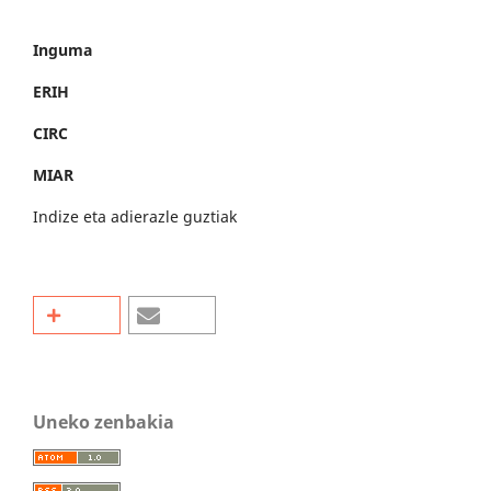
Inguma
ERIH
CIRC
MIAR
Indize eta adierazle guztiak
Uneko zenbakia