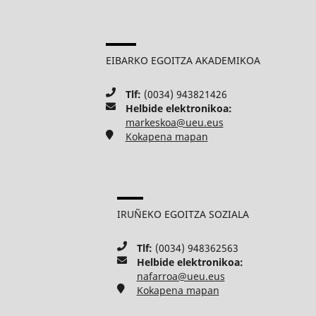
EIBARKO EGOITZA AKADEMIKOA
Tlf:
(0034) 943821426
Helbide elektronikoa:
markeskoa@ueu.eus
Kokapena mapan
IRUÑEKO EGOITZA SOZIALA
Tlf:
(0034) 948362563
Helbide elektronikoa:
nafarroa@ueu.eus
Kokapena mapan