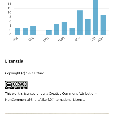
Lizentzia
Copyright (c) 1992 Uztaro
This work is licensed under a
Creative Commons Attribution-
NonCommercial-ShareAlike 4.0 International License
.