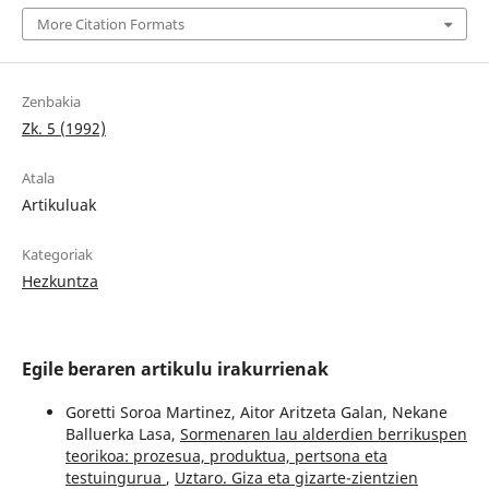
More Citation Formats
Zenbakia
Zk. 5 (1992)
Atala
Artikuluak
Kategoriak
Hezkuntza
Egile beraren artikulu irakurrienak
Goretti Soroa Martinez, Aitor Aritzeta Galan, Nekane
Balluerka Lasa,
Sormenaren lau alderdien berrikuspen
teorikoa: prozesua, produktua, pertsona eta
testuingurua
,
Uztaro. Giza eta gizarte-zientzien