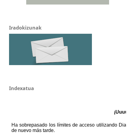
Iradokizunak
Indexatua