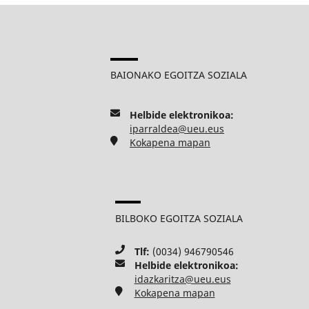
BAIONAKO EGOITZA SOZIALA
Helbide elektronikoa:
iparraldea@ueu.eus
Kokapena mapan
BILBOKO EGOITZA SOZIALA
Tlf:
(0034) 946790546
Helbide elektronikoa:
idazkaritza@ueu.eus
Kokapena mapan