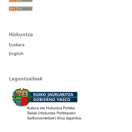
Hizkuntza
Euskara
English
Laguntzaileak