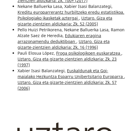
zientzien aldizkaria: Zk. 100+ (2017)
Nekane Balluerka Lasa, Xabier Isasi Balanzategi,
Kreditu europarrerantz hurbiltzeko eredu estatistikoa.
Psikologiako ikasketak aztergai
,
Uztaro. Giza eta
gizarte-zientzien aldizkaria: Zk. 52 (2005)
Pello Huizi Petrikorena, Nekane Balluerka Lasa, Ramon
Alzate Saez de Heredia,
Edukiaren eragina
arrazonamendu deduktiboan
,
Uztaro. Giza eta
gizarte-zientzien aldizkaria: Zk. 16 (1996)
Pauli Elosua López,
Froga psikologikoen euskaratzea
,
Uztaro. Giza eta gizarte-zientzien aldizkaria: Zk. 23
(1997)
Xabier Isasi Balanzategi,
Euskaldunak eta Goi-
maialako Hezkuntza Esparru Unibertsitario Europarra
,
Uztaro. Giza eta gizarte-zientzien aldizkaria: Zk. 57
(2006)