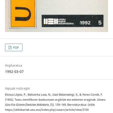
PDF
Argitaratua
1992-03-07
Aipuak nola egin
Elosua López, P., Balluerka Lasa, N., Isasi Balanzategi, X., & Yenes Conde, F.
(1992). Testu zientifikoen ikaskuntzan argibide eta eskemen eraginak.
Uztaro.
Giza Eta Gizarte-Zientzien Aldizkaria
, (5), 139–149. Berreskuratua -(e)tik
https://aldizkariak.ueu.eus/index.php/uztaro/article/view/3726