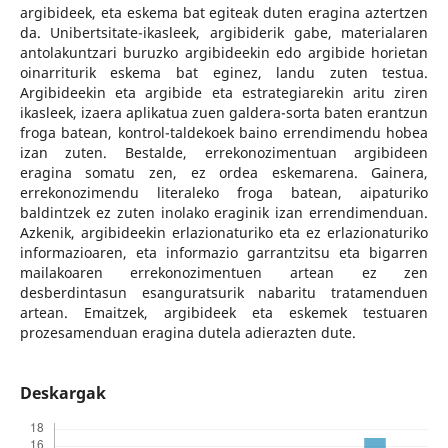
argibideek, eta eskema bat egiteak duten eragina aztertzen
da. Unibertsitate-ikasleek, argibiderik gabe, materialaren
antolakuntzari buruzko argibideekin edo argibide horietan
oinarriturik eskema bat eginez, landu zuten testua.
Argibideekin eta argibide eta estrategiarekin aritu ziren
ikasleek, izaera aplikatua zuen galdera-sorta baten erantzun
froga batean, kontrol-taldekoek baino errendimendu hobea
izan zuten. Bestalde, errekonozimentuan argibideen
eragina somatu zen, ez ordea eskemarena. Gainera,
errekonozimendu literaleko froga batean, aipaturiko
baldintzek ez zuten inolako eraginik izan errendimenduan.
Azkenik, argibideekin erlazionaturiko eta ez erlazionaturiko
informazioaren, eta informazio garrantzitsu eta bigarren
mailakoaren errekonozimentuen artean ez zen
desberdintasun esanguratsurik nabaritu tratamenduen
artean. Emaitzek, argibideek eta eskemek testuaren
prozesamenduan eragina dutela adierazten dute.
Deskargak