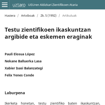
UEUren Aldizkari Zientifikoen Ataria
Hasiera
/
Artxiboak
/
Zk. 5 (1992)
/
Artikuluak
Testu zientifikoen ikaskuntzan
argibide eta eskemen eraginak
Pauli Elosua López
Nekane Balluerka Lasa
Xabier Isasi Balanzategi
Felix Yenes Conde
Laburpena
Ikerketa honetan, testu zientifiko baten ikaskuntzan,