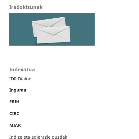
Iradokizunak
Indexatua
IDR Dialnet
Inguma
ERIH
CIRC
MIAR
Indize eta adierazle guztiak