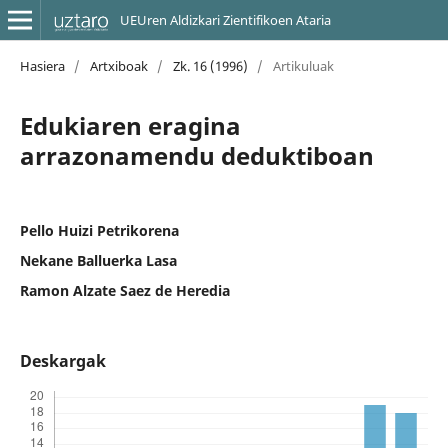
UEUren Aldizkari Zientifikoen Ataria
Hasiera
/
Artxiboak
/
Zk. 16 (1996)
/
Artikuluak
Edukiaren eragina
arrazonamendu deduktiboan
Pello Huizi Petrikorena
Nekane Balluerka Lasa
Ramon Alzate Saez de Heredia
Deskargak