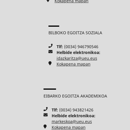
Kokapena mapan
BILBOKO EGOITZA SOZIALA
Tlf:
(0034) 946790546
Helbide elektronikoa:
idazkaritza@ueu.eus
Kokapena mapan
EIBARKO EGOITZA AKADEMIKOA
Tlf:
(0034) 943821426
Helbide elektronikoa:
markeskoa@ueu.eus
Kokapena mapan