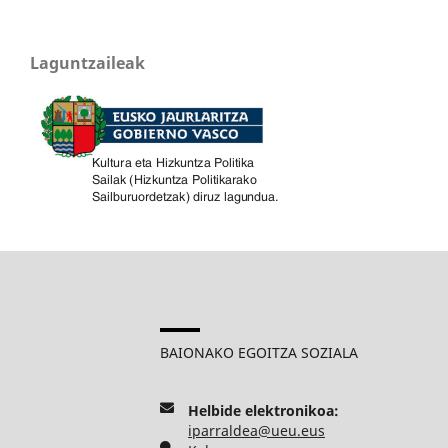
Laguntzaileak
BAIONAKO EGOITZA SOZIALA
Helbide elektronikoa:
iparraldea@ueu.eus