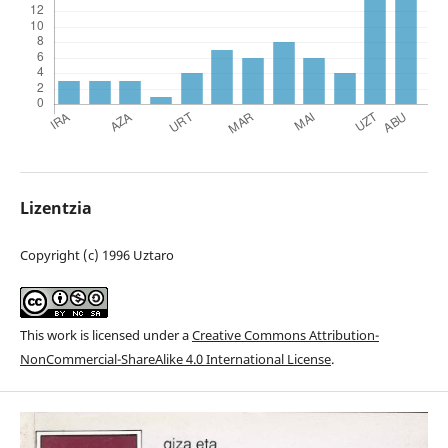
Lizentzia
Copyright (c) 1996 Uztaro
This work is licensed under a
Creative Commons Attribution-
NonCommercial-ShareAlike 4.0 International License
.