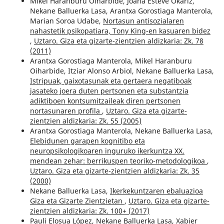
Mikel Haranburu Oiharbide, Joana Esteve Okariz,
Nekane Balluerka Lasa, Arantxa Gorostiaga Manterola,
Marian Soroa Udabe,
Nortasun antisozialaren
nahastetik psikopatiara, Tony King-en kasuaren bidez
,
Uztaro. Giza eta gizarte-zientzien aldizkaria: Zk. 78
(2011)
Arantxa Gorostiaga Manterola, Mikel Haranburu
Oiharbide, Itziar Alonso Arbiol, Nekane Balluerka Lasa,
Istripuak, gaixotasunak eta gertaera negatiboak
jasateko joera duten pertsonen eta substantzia
adiktiboen kontsumitzaileak diren pertsonen
nortasunaren profila
,
Uztaro. Giza eta gizarte-
zientzien aldizkaria: Zk. 55 (2005)
Arantxa Gorostiaga Manterola, Nekane Balluerka Lasa,
Elebidunen garapen kognitibo eta
neuropsikologikoaren inguruko ikerkuntza XX.
mendean zehar: berrikuspen teoriko-metodologikoa
,
Uztaro. Giza eta gizarte-zientzien aldizkaria: Zk. 35
(2000)
Nekane Balluerka Lasa,
Ikerkekuntzaren ebaluazioa
Giza eta Gizarte Zientzietan
,
Uztaro. Giza eta gizarte-
zientzien aldizkaria: Zk. 100+ (2017)
Pauli Elosua López, Nekane Balluerka Lasa, Xabier