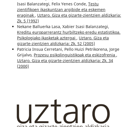
Isasi Balanzategi, Felix Yenes Conde,
Testu
zientifikoen ikaskuntzan argibide eta eskemen
eraginak
,
Uztaro. Giza eta gizarte-zientzien aldizkaria:
Zk. 5 (1992)
Nekane Balluerka Lasa, Xabier Isasi Balanzategi,
Kreditu europarrerantz hurbiltzeko eredu estatistikoa.
Psikologiako ikasketak aztergai
,
Uztaro. Giza eta
gizarte-zientzien aldizkaria: Zk. 52 (2005)
Patricia Insua Cerretani, Pello Huizi Petrikorena, Jorge
Grijalvo,
Prozesu psikolinguistikoak eta eskizofrenia
,
Uztaro. Giza eta gizarte-zientzien aldizkaria: Zk. 34
(2000)