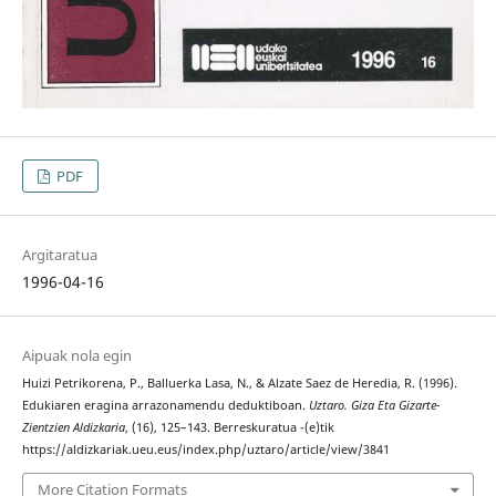
PDF
Argitaratua
1996-04-16
Aipuak nola egin
Huizi Petrikorena, P., Balluerka Lasa, N., & Alzate Saez de Heredia, R. (1996).
Edukiaren eragina arrazonamendu deduktiboan.
Uztaro. Giza Eta Gizarte-
Zientzien Aldizkaria
, (16), 125–143. Berreskuratua -(e)tik
https://aldizkariak.ueu.eus/index.php/uztaro/article/view/3841
More Citation Formats