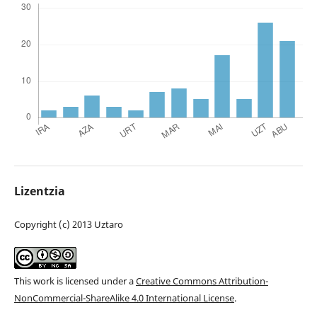
Lizentzia
Copyright (c) 2013 Uztaro
This work is licensed under a
Creative Commons Attribution-
NonCommercial-ShareAlike 4.0 International License
.