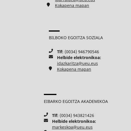
Kokapena mapan
BILBOKO EGOITZA SOZIALA
Tlf:
(0034) 946790546
Helbide elektronikoa:
idazkaritza@ueu.eus
Kokapena mapan
EIBARKO EGOITZA AKADEMIKOA
Tlf:
(0034) 943821426
Helbide elektronikoa:
markeskoa@ueu.eus