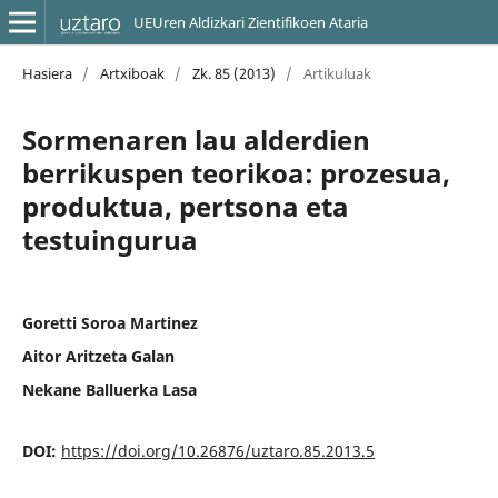
UEUren Aldizkari Zientifikoen Ataria
Hasiera
/
Artxiboak
/
Zk. 85 (2013)
/
Artikuluak
Sormenaren lau alderdien
berrikuspen teorikoa: prozesua,
produktua, pertsona eta
testuingurua
Goretti Soroa Martinez
Aitor Aritzeta Galan
Nekane Balluerka Lasa
DOI:
https://doi.org/10.26876/uztaro.85.2013.5