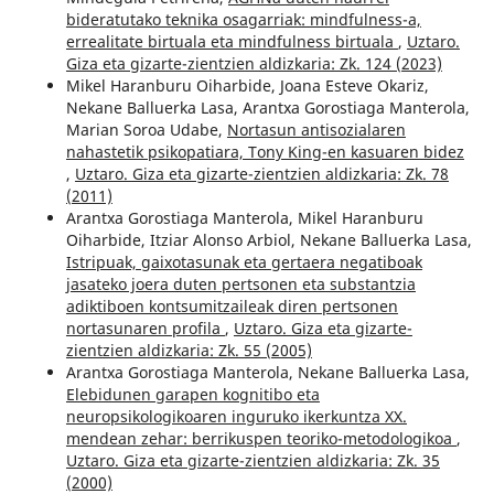
bideratutako teknika osagarriak: mindfulness-a,
errealitate birtuala eta mindfulness birtuala
,
Uztaro.
Giza eta gizarte-zientzien aldizkaria: Zk. 124 (2023)
Mikel Haranburu Oiharbide, Joana Esteve Okariz,
Nekane Balluerka Lasa, Arantxa Gorostiaga Manterola,
Marian Soroa Udabe,
Nortasun antisozialaren
nahastetik psikopatiara, Tony King-en kasuaren bidez
,
Uztaro. Giza eta gizarte-zientzien aldizkaria: Zk. 78
(2011)
Arantxa Gorostiaga Manterola, Mikel Haranburu
Oiharbide, Itziar Alonso Arbiol, Nekane Balluerka Lasa,
Istripuak, gaixotasunak eta gertaera negatiboak
jasateko joera duten pertsonen eta substantzia
adiktiboen kontsumitzaileak diren pertsonen
nortasunaren profila
,
Uztaro. Giza eta gizarte-
zientzien aldizkaria: Zk. 55 (2005)
Arantxa Gorostiaga Manterola, Nekane Balluerka Lasa,
Elebidunen garapen kognitibo eta
neuropsikologikoaren inguruko ikerkuntza XX.
mendean zehar: berrikuspen teoriko-metodologikoa
,
Uztaro. Giza eta gizarte-zientzien aldizkaria: Zk. 35
(2000)