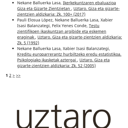
Nekane Balluerka Lasa,
Ikerkekuntzaren ebaluazioa
Giza eta Gizarte Zientzietan
,
Uztaro. Giza eta gizarte-
zientzien aldizkaria: Zk. 100+ (2017)
Pauli Elosua López, Nekane Balluerka Lasa, Xabier
Isasi Balanzategi, Felix Yenes Conde,
Testu
zientifikoen ikaskuntzan argibide eta eskemen
eraginak
,
Uztaro. Giza eta gizarte-zientzien aldizkaria:
Zk. 5 (1992)
Nekane Balluerka Lasa, Xabier Isasi Balanzategi,
Kreditu europarrerantz hurbiltzeko eredu estatistikoa.
Psikologiako ikasketak aztergai
,
Uztaro. Giza eta
gizarte-zientzien aldizkaria: Zk. 52 (2005)
1
2
>
>>