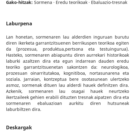
Gako-hitzak:
Sormena · Eredu teorikoak · Ebaluazio-tresnak
Laburpena
Lan honetan, sormenaren lau alderdien inguruan burutu
diren ikerketa garrantzitsuenen berrikuspen teorikoa egiten
da (prozesua, produktua,pertsona eta testuingurua).
Hasteko, sormenaren abiapuntu diren aurrekari historikoak
laburki azaltzen dira eta egun indarrean dauden eredu
teoriko garrantzitsuenetan sakontzen da: neurologikoa,
prozesuan oinarritutakoa, kognitiboa, nortasunarena eta
soziala. Jarraian, kontzeptua bere osotasunean ulertzeko
asmoz, sormenak dituen lau alderdi hauek definitzen dira.
Azkenik, sormenaren lau osagai hauek neurtzeko
ikertzaileek gehien erabili dituzten tresnak aipatzen dira eta
sormenaren ebaluazioan aurkitu diren hutsuneak
laburbiltzen dira.
Deskargak