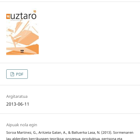
PDF
Argitaratua
2013-06-11
Aipuak nola egin
Soroa Martinez, G., Aritzeta Galan, A., & Balluerka Lasa, N. (2013). Sormenaren
lau alderdien berrikuspen teorikoa: prozesua, produktua, pertsona eta