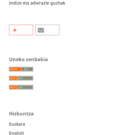
Indize eta adierazle guztiak
Uneko zenbakia
Hizkuntza
Euskara
English