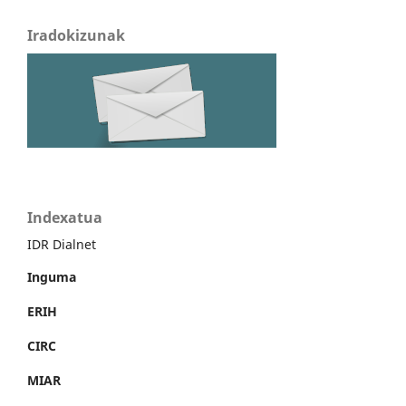
Iradokizunak
Indexatua
IDR Dialnet
Inguma
ERIH
CIRC
MIAR