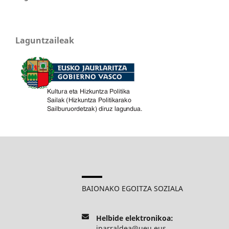
Laguntzaileak
BAIONAKO EGOITZA SOZIALA
Helbide elektronikoa:
iparraldea@ueu.eus