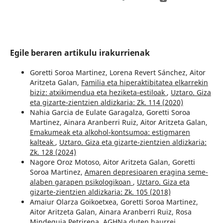
Egile beraren artikulu irakurrienak
Goretti Soroa Martinez, Lorena Revert Sánchez, Aitor
Aritzeta Galan,
Familia eta hiperaktibitatea elkarrekin
biziz: atxikimendua eta heziketa-estiloak
,
Uztaro. Giza
eta gizarte-zientzien aldizkaria: Zk. 114 (2020)
Nahia Garcia de Eulate Garagalza, Goretti Soroa
Martinez, Ainara Aranberri Ruiz, Aitor Aritzeta Galan,
Emakumeak eta alkohol-kontsumoa: estigmaren
kalteak
,
Uztaro. Giza eta gizarte-zientzien aldizkaria:
Zk. 128 (2024)
Nagore Oroz Motoso, Aitor Aritzeta Galan, Goretti
Soroa Martinez,
Amaren depresioaren eragina seme-
alaben garapen psikologikoan
,
Uztaro. Giza eta
gizarte-zientzien aldizkaria: Zk. 105 (2018)
Amaiur Olarza Goikoetxea, Goretti Soroa Martinez,
Aitor Aritzeta Galan, Ainara Aranberri Ruiz, Rosa
Mindeguia Petrirena,
AGHNa duten haurrei