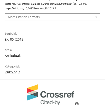
testuingurua.
Uztaro. Giza Eta Gizarte-Zientzien Aldizkaria
, (85), 73–96.
https://doi.org/10.26876/uztaro.85.2013.5
More Citation Formats
Zenbakia
Zk. 85 (2013)
Atala
Artikuluak
Kategoriak
Psikologia
0