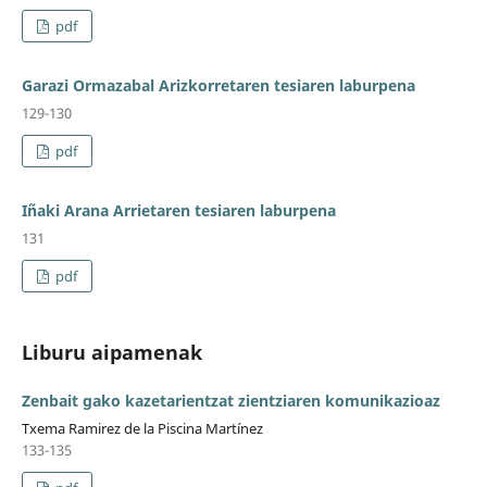
pdf
Garazi Ormazabal Arizkorretaren tesiaren laburpena
129-130
pdf
Iñaki Arana Arrietaren tesiaren laburpena
131
pdf
Liburu aipamenak
Zenbait gako kazetarientzat zientziaren komunikazioaz
Txema Ramirez de la Piscina Martínez
133-135