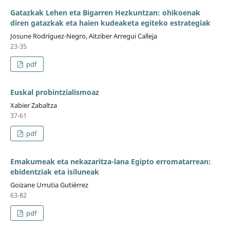
Gatazkak Lehen eta Bigarren Hezkuntzan: ohikoenak
diren gatazkak eta haien kudeaketa egiteko estrategiak
Josune Rodríguez-Negro, Aitziber Arregui Calleja
23-35
pdf
Euskal probintzialismoaz
Xabier Zabaltza
37-61
pdf
Emakumeak eta nekazaritza-lana Egipto erromatarrean:
ebidentziak eta isiluneak
Goizane Urrutia Gutiérrez
63-82
pdf