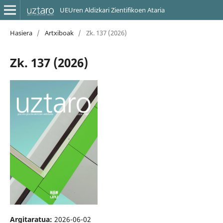
UEUren Aldizkari Zientifikoen Ataria
Hasiera
/
Artxiboak
/
Zk. 137 (2026)
Zk. 137 (2026)
Argitaratua:
2026-06-02