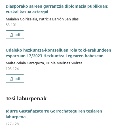
Diasporako sareen garrantzia diplomazia publikoan:
euskal kasua aztergai
Maialen Goirizelaia, Patricia Barrón San Blas
83-101
pdf
Udaleko hezkuntza-kontseiluen rola toki-erakundeen
esparruan 17/2023 Hezkuntza Legearen babesean
Maite Zelaia Garagarza, Dunia Marinas Suárez
103-124
pdf
Tesi laburpenak
Idurre Gastañazatorre Gorrochateguiren tesiaren
laburpena
127-128