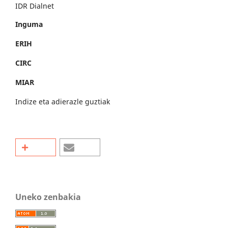
IDR Dialnet
Inguma
ERIH
CIRC
MIAR
Indize eta adierazle guztiak
Uneko zenbakia