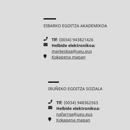
EIBARKO EGOITZA AKADEMIKOA
Tlf:
(0034) 943821426
Helbide elektronikoa:
markeskoa@ueu.eus
Kokapena mapan
IRUÑEKO EGOITZA SOZIALA
Tlf:
(0034) 948362563
Helbide elektronikoa:
nafarroa@ueu.eus
Kokapena mapan