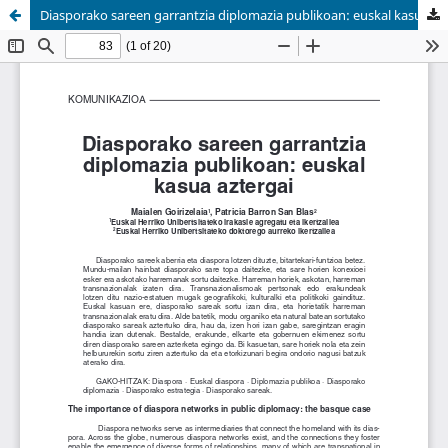
Diasporako sareen garrantzia diplomazia publikoan: euskal kasua aztergai