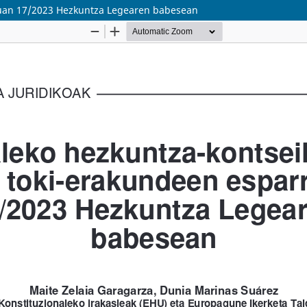
ruan 17/2023 Hezkuntza Legearen babesean