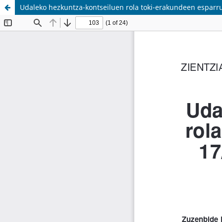
Udaleko hezkuntza-kontseiluen rola toki-erakundeen espar