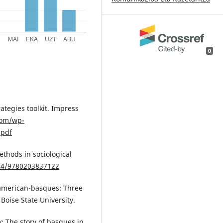
0
rategies toolkit. Impress
com/wp-
.pdf
methods in sociological
324/9780203837122
 american-basques: Three
 Boise State University.
y: The story of basques in