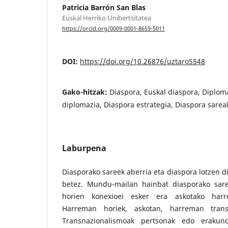
Patricia Barrón San Blas
Euskal Herriko Unibertsitatea
https://orcid.org/0009-0001-8659-5011
DOI:
https://doi.org/10.26876/uztaro5548
Gako-hitzak:
Diaspora, Euskal diaspora, Diplom
diplomazia, Diaspora estrategia, Diaspora sarea
Laburpena
Diasporako sareek aberria eta diaspora lotzen di
betez. Mundu-mailan hainbat diasporako sare
horien konexioei esker era askotako harr
Harreman horiek, askotan, harreman transn
Transnazionalismoak pertsonak edo erakund