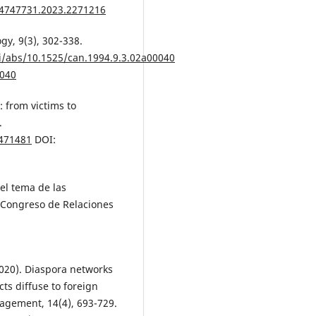
14747731.2023.2271216
ogy, 9(3), 302-338.
oi/abs/10.1525/can.1994.9.3.02a00040
0040
: from victims to
.
2471481
DOI:
 el tema de las
V Congreso de Relaciones
 (2020). Diaspora networks
ts diffuse to foreign
agement, 14(4), 693-729.