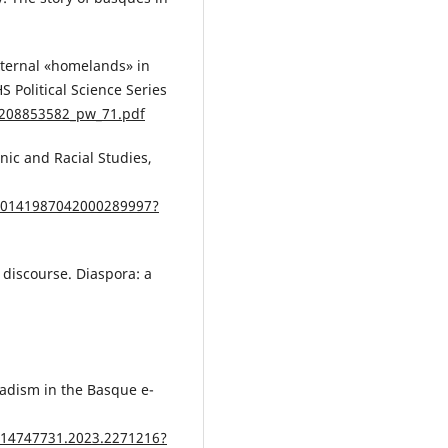
xternal «homelands» in
S Political Science Series
/1208853582_pw_71.pdf
nic and Racial Studies,
0/0141987042000289997?
a discourse. Diaspora: a
madism in the Basque e-
/14747731.2023.2271216?