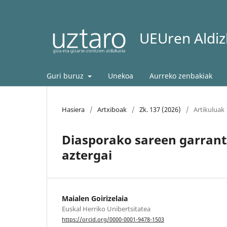
UEUren Aldizk
Guri buruz
Unekoa
Aurreko zenbakiak
Hasiera
/
Artxiboak
/
Zk. 137 (2026)
/
Artikuluak
Diasporako sareen garrant
aztergai
Maialen Goirizelaia
Euskal Herriko Unibertsitatea
https://orcid.org/0000-0001-9478-1503