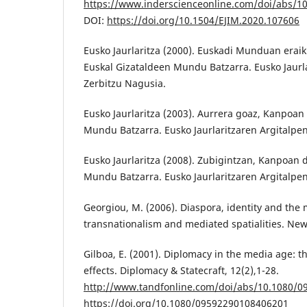
https://www.inderscienceonline.com/doi/abs/1
DOI:
https://doi.org/10.1504/EJIM.2020.107606
Eusko Jaurlaritza (2000). Euskadi Munduan erai
Euskal Gizataldeen Mundu Batzarra. Eusko Jaurl
Zerbitzu Nagusia.
Eusko Jaurlaritza (2003). Aurrera goaz, Kanpoan
Mundu Batzarra. Eusko Jaurlaritzaren Argitalpe
Eusko Jaurlaritza (2008). Zubigintzan, Kanpoan 
Mundu Batzarra. Eusko Jaurlaritzaren Argitalpe
Georgiou, M. (2006). Diaspora, identity and the 
transnationalism and mediated spatialities. Ne
Gilboa, E. (2001). Diplomacy in the media age: 
effects. Diplomacy & Statecraft, 12(2),1-28.
http://www.tandfonline.com/doi/abs/10.1080/
https://doi.org/10.1080/09592290108406201