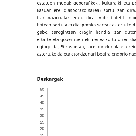
estatuen mugak geografikoki, kulturalki eta pol
kasuan ere, diasporako sareak sortu izan dira
transnazionalak eratu dira. Alde batetik, m
batean sortutako diasporako sareak aztertuko di
gabe, saregintzan eragin handia izan duten
elkarte eta gobernuen ekimenez sortu diren di
egingo da. Bi kasuetan, sare horiek nola eta zei
aztertuko da eta etorkizunari begira ondorio nag
Deskargak