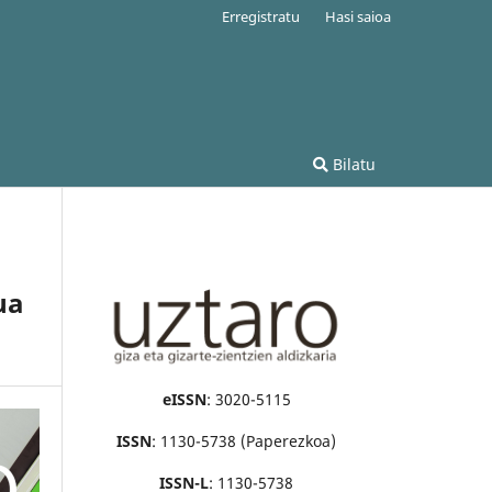
Erregistratu
Hasi saioa
Bilatu
ua
eISSN
: 3020-5115
ISSN
: 1130-5738 (Paperezkoa)
ISSN-L
: 1130-5738