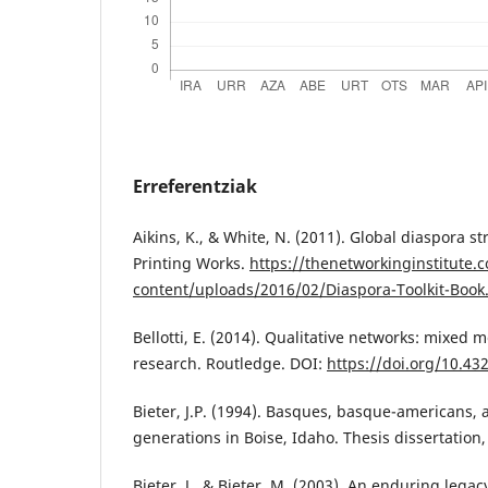
Erreferentziak
Aikins, K., & White, N. (2011). Global diaspora st
Printing Works.
https://thenetworkinginstitute.
content/uploads/2016/02/Diaspora-Toolkit-Book
Bellotti, E. (2014). Qualitative networks: mixed 
research. Routledge. DOI:
https://doi.org/10.4
Bieter, J.P. (1994). Basques, basque-americans,
generations in Boise, Idaho. Thesis dissertation,
Bieter, J., & Bieter, M. (2003). An enduring legac