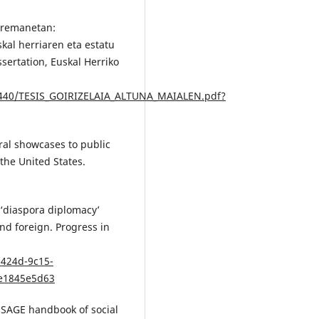
arremanetan:
al herriaren eta estatu
sertation, Euskal Herriko
42440/TESIS_GOIRIZELAIA_ALTUNA_MAIALEN.pdf?
ural showcases to public
the United States.
g ‘diaspora diplomacy’
nd foreign. Progress in
-424d-9c15-
e1845e5d63
e SAGE handbook of social