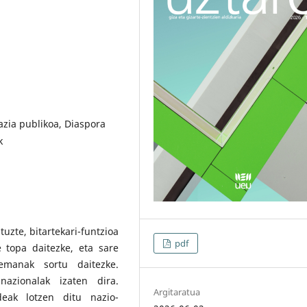
azia publikoa, Diaspora
k
tuzte, bitartekari-funtzioa
pdf
 topa daitezke, eta sare
emanak sortu daitezke.
azionalak izaten dira.
Argitaratua
eak lotzen ditu nazio-