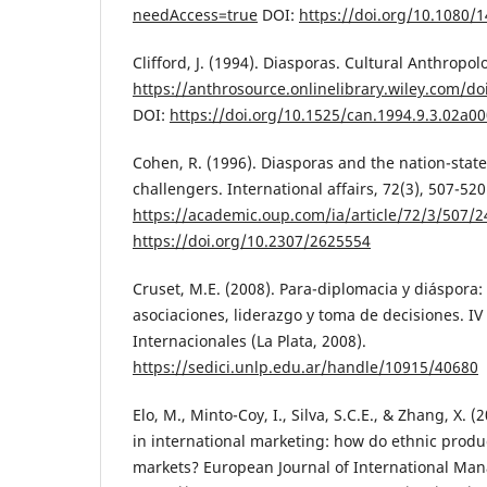
needAccess=true
DOI:
https://doi.org/10.1080/
Clifford, J. (1994). Diasporas. Cultural Anthropol
https://anthrosource.onlinelibrary.wiley.com/d
DOI:
https://doi.org/10.1525/can.1994.9.3.02a0
Cohen, R. (1996). Diasporas and the nation-state
challengers. International affairs, 72(3), 507-520
https://academic.oup.com/ia/article/72/3/507/
https://doi.org/10.2307/2625554
Cruset, M.E. (2008). Para-diplomacia y diáspora:
asociaciones, liderazgo y toma de decisiones. I
Internacionales (La Plata, 2008).
https://sedici.unlp.edu.ar/handle/10915/40680
Elo, M., Minto-Coy, I., Silva, S.C.E., & Zhang, X.
in international marketing: how do ethnic produc
markets? European Journal of International Man