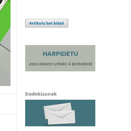
Artikulu bat bidali
Iradokizunak