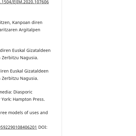
0.1504/EJIM.2020.107606
kitzen, Kanpoan diren
aritzaren Argitalpen
 diren Euskal Gizataldeen
n Zerbitzu Nagusia.
diren Euskal Gizataldeen
n Zerbitzu Nagusia.
media: Diasporic
w York: Hampton Press.
three models of uses and
09592290108406201
DOI: