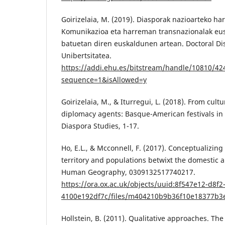
Goirizelaia, M. (2019). Diasporak nazioarteko h
Komunikazioa eta harreman transnazionalak eusk
batuetan diren euskaldunen artean. Doctoral Dis
Unibertsitatea.
https://addi.ehu.es/bitstream/handle/10810/
sequence=1&isAllowed=y
Goirizelaia, M., & Iturregui, L. (2018). From cult
diplomacy agents: Basque-American festivals in 
Diaspora Studies, 1-17.
Ho, E.L., & Mcconnell, F. (2017). Conceptualizin
territory and populations betwixt the domestic a
Human Geography, 0309132517740217.
https://ora.ox.ac.uk/objects/uuid:8f547e12-d8f2
4100e192df7c/files/m404210b9b36f10e18377b3
Hollstein, B. (2011). Qualitative approaches. Th