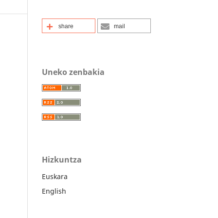
share
mail
Uneko zenbakia
Hizkuntza
Euskara
English