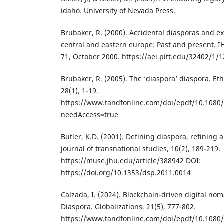
idaho. University of Nevada Press.
Brubaker, R. (2000). Accidental diasporas and e
central and eastern europe: Past and present. IH
71, October 2000.
https://aei.pitt.edu/32402/1
Brubaker, R. (2005). The ‘diaspora’ diaspora. Eth
28(1), 1-19.
https://www.tandfonline.com/doi/epdf/10.108
needAccess=true
Butler, K.D. (2001). Defining diaspora, refining 
journal of transnational studies, 10(2), 189-219.
https://muse.jhu.edu/article/388942
DOI:
https://doi.org/10.1353/dsp.2011.0014
Calzada, I. (2024). Blockchain-driven digital no
Diaspora. Globalizations, 21(5), 777-802.
https://www.tandfonline.com/doi/epdf/10.1080