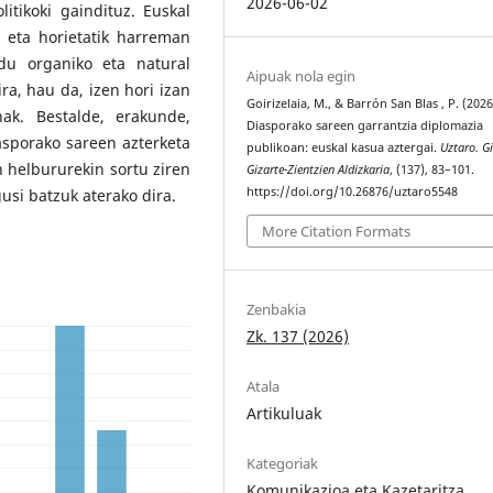
2026-06-02
itikoki gaindituz. Euskal
, eta horietatik harreman
odu organiko eta natural
Aipuak nola egin
ra, hau da, izen hori izan
Goirizelaia, M., & Barrón San Blas , P. (2026
ak. Bestalde, erakunde,
Diasporako sareen garrantzia diplomazia
asporako sareen azterketa
publikoan: euskal kasua aztergai.
Uztaro. G
n helbururekin sortu ziren
Gizarte-Zientzien Aldizkaria
, (137), 83–101.
https://doi.org/10.26876/uztaro5548
usi batzuk aterako dira.
More Citation Formats
Zenbakia
Zk. 137 (2026)
Atala
Artikuluak
Kategoriak
Komunikazioa eta Kazetaritza