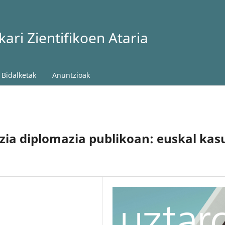
ari Zientifikoen Ataria
Bidalketak
Anuntzioak
zia diplomazia publikoan: euskal kas