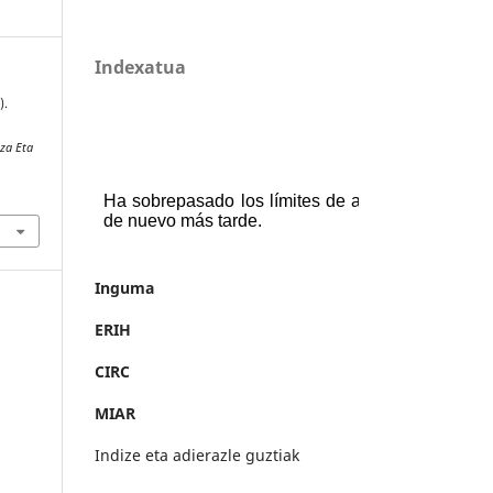
Indexatua
).
iza Eta
Inguma
ERIH
CIRC
MIAR
Indize eta adierazle guztiak