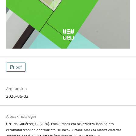
pdf
Argitaratua
2026-06-02
Aipuak nola egin
Urrutia Gutiérrez, G. (2026). Emakumeak eta nekazaritza-lana Egipto
erromatarrean: ebidentziak eta isiluneak.
Uztaro. Giza Eta Gizarte-Zientzien