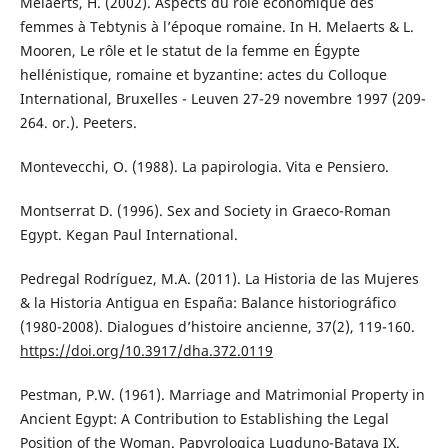
Melaerts, H. (2002). Aspects du role économique des
femmes à Tebtynis à l’époque romaine. In H. Melaerts & L.
Mooren, Le rôle et le statut de la femme en Égypte
hellénistique, romaine et byzantine: actes du Colloque
International, Bruxelles - Leuven 27-29 novembre 1997 (209-
264. or.). Peeters.
Montevecchi, O. (1988). La papirologia. Vita e Pensiero.
Montserrat D. (1996). Sex and Society in Graeco-Roman
Egypt. Kegan Paul International.
Pedregal Rodríguez, M.A. (2011). La Historia de las Mujeres
& la Historia Antigua en España: Balance historiográfico
(1980-2008). Dialogues d’histoire ancienne, 37(2), 119-160.
https://doi.org/10.3917/dha.372.0119
Pestman, P.W. (1961). Marriage and Matrimonial Property in
Ancient Egypt: A Contribution to Establishing the Legal
Position of the Woman. Papyrologica Lugduno-Batava IX.