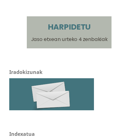
Iradokizunak
Indexatua