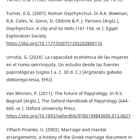
Turner, E.G. (2007). Roman Oxyrhynchus. In A.K. Bowman,
R.A. Coles, N. Gonis, D. Obbink & P. J. Parsons (Argtz.),
Oxyrhynchus: A city and its texts (141-154. or.). Egypt
Exploration Society.
https://doi.org/10.1177/030751335203800110
Urrutia, G. (2024). La capacidad económica de las mujeres
en el nomo oxirrinquita. Un estudio desde las fuentes
papirológicas (siglos I a. C. III d. C.) [Argitaratu gabeko
doktorego-tesia, EHU].
Van Minnen, P. (2011). The Future of Papyrology. In R.S.
Bagnall (Argtz.), The Oxford Handbook of Papyrology (644-
660. or.). Oxford University Press.
https://doi.org/10.1093/oxfordhb/9780199843695.013.0027
Yiftach-Firanko, U. (2003). Marriage and marital
arrangements: a history of the Greek marriage document in