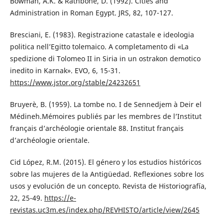
Bowman, A.K. & Rathbone, D. (1992). Cities and
Administration in Roman Egypt. JRS, 82, 107-127.
Bresciani, E. (1983). Registrazione catastale e ideologia
politica nell’Egitto tolemaico. A completamento di «La
spedizione di Tolomeo II in Siria in un ostrakon demotico
inedito in Karnak». EVO, 6, 15-31.
https://www.jstor.org/stable/24232651
Bruyerè, B. (1959). La tombe no. I de Sennedjem à Deir el
Médineh.Mémoires publiés par les membres de l’Institut
français d’archéologie orientale 88. Institut français
d’archéologie orientale.
Cid López, R.M. (2015). El género y los estudios históricos
sobre las mujeres de la Antigüedad. Reflexiones sobre los
usos y evolución de un concepto. Revista de Historiografía,
22, 25-49.
https://e-
revistas.uc3m.es/index.php/REVHISTO/article/view/2645