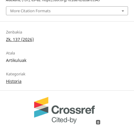
Aldizkaria
, (137), 63–82. https://doi.org/10.26876/uztaro5545
More Citation Formats
Zenbakia
Zk. 137 (2026)
Atala
Artikuluak
Kategoriak
Historia
0