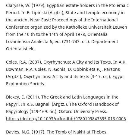
Clarysse, W. (1979). Egyptian estate-holders in the Ptolemaic
Period. In E. Lipiński (Argtz.), State and temple economy in
the ancient Near East: Proceedings of the International
Conference organized by the Katholieke Universiteit Leuven
from the 10 th to the 14th of April 1978, Orientalia
Lovaniensia Analecta 6, ed. (731-743. or.). Departement
Oriëntalistiek.
Coles, R.A. (2007). Oxyrhynchus: A City and Its Texts. In A.K.
Bowman, R.A. Coles, N. Gonis, D. Obbink eta P.J. Parsons
(Argtz.), Oxyrhynchus: A city and its texts (3-17. or.). Egypt
Exploration Society.
Dickey, E. (2011). The Greek and Latin Languages in the
Papyri. In R.S. Bagnall (Argtz.), The Oxford Handbook of
Papyrology (149-169. or.). Oxford University Press.
https://doi.org/10.1093/oxfordhb/9780199843695.013.0006
Davies, N.G. (1917). The Tomb of Nakht at Thebes.