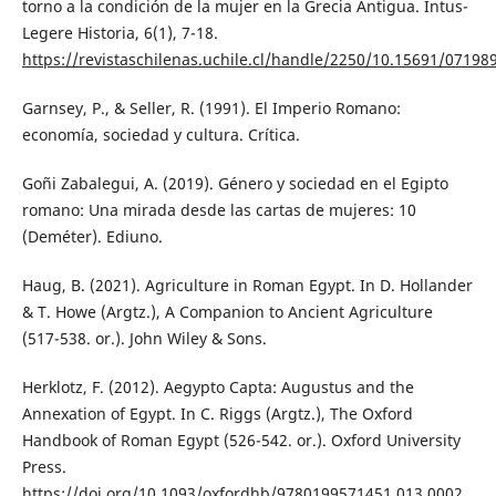
torno a la condición de la mujer en la Grecia Antigua. Intus-
Legere Historia, 6(1), 7-18.
https://revistaschilenas.uchile.cl/handle/2250/10.15691/07198
Garnsey, P., & Seller, R. (1991). El Imperio Romano:
economía, sociedad y cultura. Crítica.
Goñi Zabalegui, A. (2019). Género y sociedad en el Egipto
romano: Una mirada desde las cartas de mujeres: 10
(Deméter). Ediuno.
Haug, B. (2021). Agriculture in Roman Egypt. In D. Hollander
& T. Howe (Argtz.), A Companion to Ancient Agriculture
(517-538. or.). John Wiley & Sons.
Herklotz, F. (2012). Aegypto Capta: Augustus and the
Annexation of Egypt. In C. Riggs (Argtz.), The Oxford
Handbook of Roman Egypt (526-542. or.). Oxford University
Press.
https://doi.org/10.1093/oxfordhb/9780199571451.013.0002