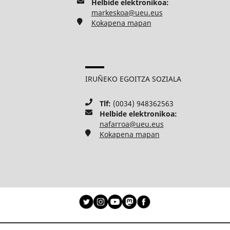
Helbide elektronikoa:
markeskoa@ueu.eus
Kokapena mapan
IRUÑEKO EGOITZA SOZIALA
Tlf:
(0034) 948362563
Helbide elektronikoa:
nafarroa@ueu.eus
Kokapena mapan