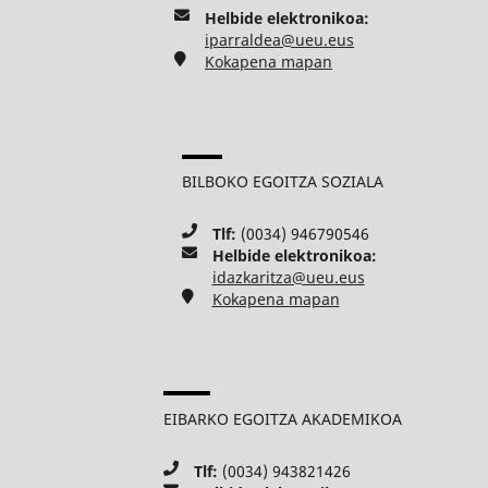
Helbide elektronikoa:
iparraldea@ueu.eus
Kokapena mapan
BILBOKO EGOITZA SOZIALA
Tlf:
(0034) 946790546
Helbide elektronikoa:
idazkaritza@ueu.eus
Kokapena mapan
EIBARKO EGOITZA AKADEMIKOA
Tlf:
(0034) 943821426