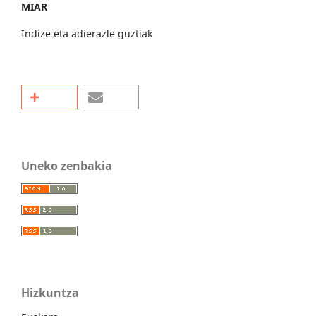
MIAR
Indize eta adierazle guztiak
Uneko zenbakia
Hizkuntza