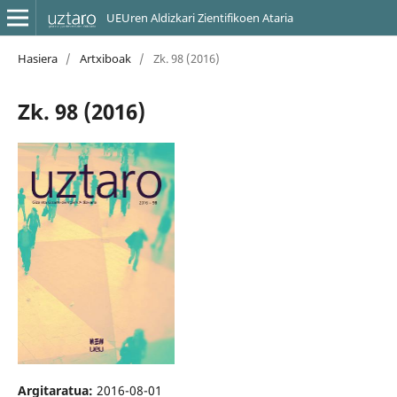
UEUren Aldizkari Zientifikoen Ataria
Hasiera
/
Artxiboak
/
Zk. 98 (2016)
Zk. 98 (2016)
Argitaratua:
2016-08-01