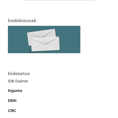
Iradokizunak
Indexatua
IDR Dialnet
Inguma
ERIH
CIRC