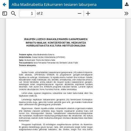
Alba Madinabeitia Ezkurraren tesiaren laburpena