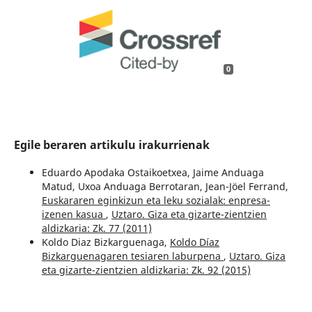
0
Egile beraren artikulu irakurrienak
Eduardo Apodaka Ostaikoetxea, Jaime Anduaga
Matud, Uxoa Anduaga Berrotaran, Jean-Jöel Ferrand,
Euskararen eginkizun eta leku sozialak: enpresa-
izenen kasua
,
Uztaro. Giza eta gizarte-zientzien
aldizkaria: Zk. 77 (2011)
Koldo Diaz Bizkarguenaga,
Koldo Díaz
Bizkarguenagaren tesiaren laburpena
,
Uztaro. Giza
eta gizarte-zientzien aldizkaria: Zk. 92 (2015)