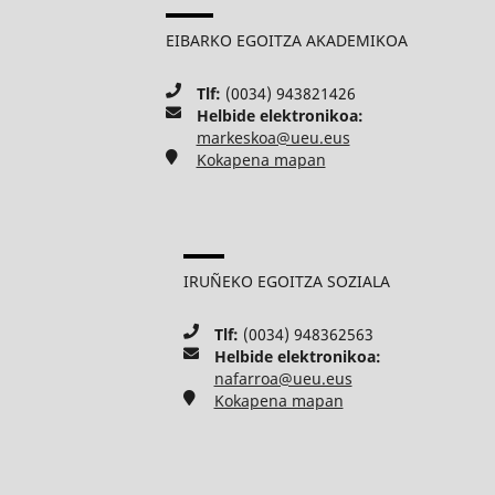
EIBARKO EGOITZA AKADEMIKOA
Tlf:
(0034) 943821426
Helbide elektronikoa:
markeskoa@ueu.eus
Kokapena mapan
IRUÑEKO EGOITZA SOZIALA
Tlf:
(0034) 948362563
Helbide elektronikoa:
nafarroa@ueu.eus
Kokapena mapan