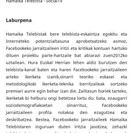
Hamaika Telebista · SocialTV
Laburpena
Hamaika Telebistak bere telebista-eskaintza egokitu eta
Interneteko potentzialtasuna aprobetxatzeko asmoz,
Facebookeko jarraitzaileen iritzi eta kritikak kontuan hartuko
dituen proiektu parte-hartzaile bat abiarazi zuen2012ko
uztailean. Hura Euskal Herrian lehen aldiz burutzen den
telebista-kanal baten eta haren Facebookeko jarraitzaileen
arteko ikerketa izanik,oinarri teoriko eskasei eta
metodologikoki ikerketa-teknika berritzaileak sortzeko
premiari aurre egin behar izan die. Zailtasun horiek tarteko,
ikerketak bi helburu ongi betetzea lortu du: bata, ezaugarri
soziodemografiakoetan oinarrituz, Facebookeko
jarraitzaileen profila nolakoa den ezagutzea eta
deskribatzea. Bestea, Facebookeko jarraitzaileek Hamaika
Telebistaren inguruan duten iritzia jasotzea, zehazki