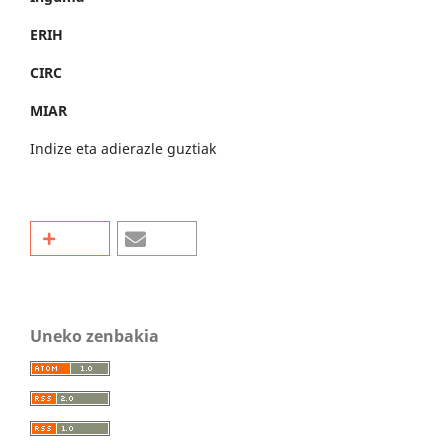
ERIH
CIRC
MIAR
Indize eta adierazle guztiak
Uneko zenbakia