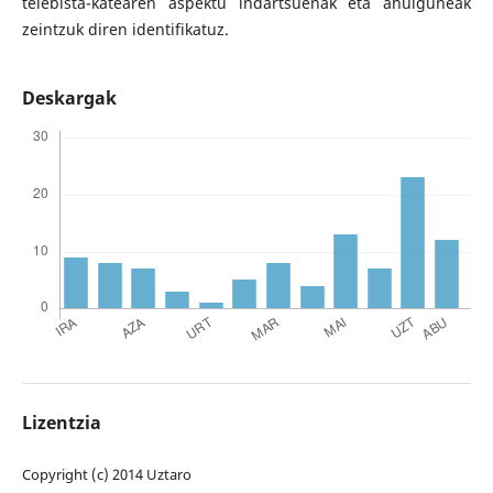
telebista-katearen aspektu indartsuenak eta ahulguneak
zeintzuk diren identifikatuz.
Deskargak
Lizentzia
Copyright (c) 2014 Uztaro