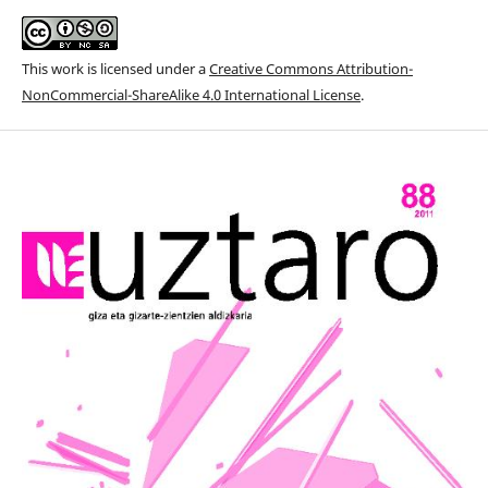
This work is licensed under a
Creative Commons Attribution-
NonCommercial-ShareAlike 4.0 International License
.