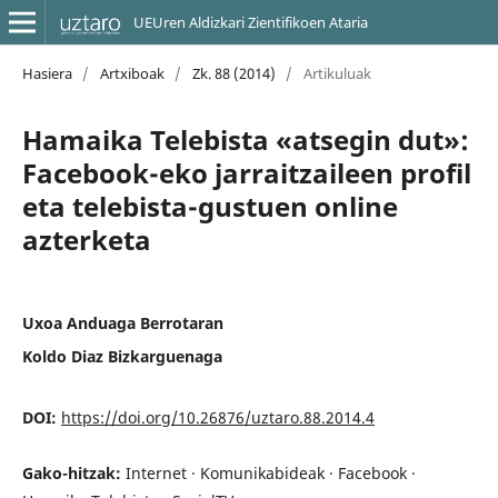
UEUren Aldizkari Zientifikoen Ataria
Hasiera
/
Artxiboak
/
Zk. 88 (2014)
/
Artikuluak
Hamaika Telebista «atsegin dut»:
Facebook-eko jarraitzaileen profil
eta telebista-gustuen online
azterketa
Uxoa Anduaga Berrotaran
Koldo Diaz Bizkarguenaga
DOI:
https://doi.org/10.26876/uztaro.88.2014.4
Gako-hitzak:
Internet · Komunikabideak · Facebook ·