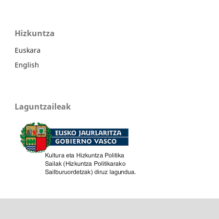
Hizkuntza
Euskara
English
Laguntzaileak