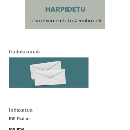
Iradokizunak
Indexatua
IDR Dialnet
Inguma