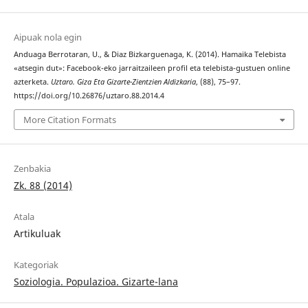
Aipuak nola egin
Anduaga Berrotaran, U., & Diaz Bizkarguenaga, K. (2014). Hamaika Telebista
«atsegin dut»: Facebook-eko jarraitzaileen profil eta telebista-gustuen online
azterketa.
Uztaro. Giza Eta Gizarte-Zientzien Aldizkaria
, (88), 75–97.
https://doi.org/10.26876/uztaro.88.2014.4
More Citation Formats
Zenbakia
Zk. 88 (2014)
Atala
Artikuluak
Kategoriak
Soziologia. Populazioa. Gizarte-lana