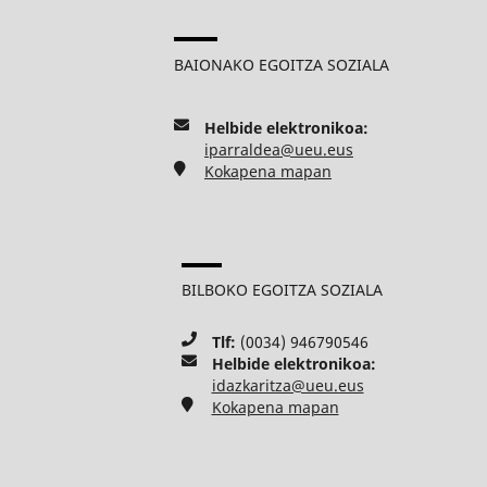
BAIONAKO EGOITZA SOZIALA
Helbide elektronikoa:
iparraldea@ueu.eus
Kokapena mapan
BILBOKO EGOITZA SOZIALA
Tlf:
(0034) 946790546
Helbide elektronikoa:
idazkaritza@ueu.eus
Kokapena mapan