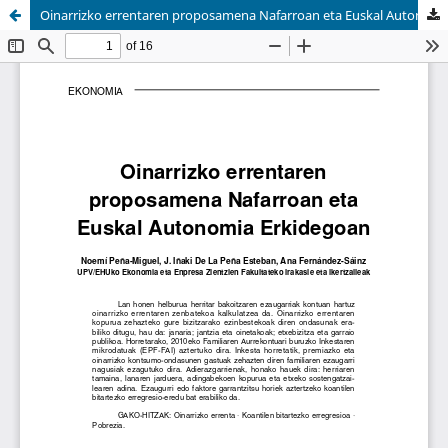
Oinarrizko errentaren proposamena Nafarroan eta Euskal Autonomia Erkidegoan