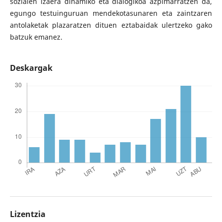
sozialen izaera dinamiko eta dialogikoa azpimarratzen da,
egungo testuinguruan mendekotasunaren eta zaintzaren
antolaketak plazaratzen dituen eztabaidak ulertzeko gako
batzuk emanez.
Deskargak
Lizentzia