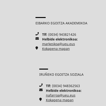
EIBARKO EGOITZA AKADEMIKOA
Tlf:
(0034) 943821426
Helbide elektronikoa:
markeskoa@ueu.eus
Kokapena mapan
IRUÑEKO EGOITZA SOZIALA
Tlf:
(0034) 948362563
Helbide elektronikoa:
nafarroa@ueu.eus
Kokapena mapan