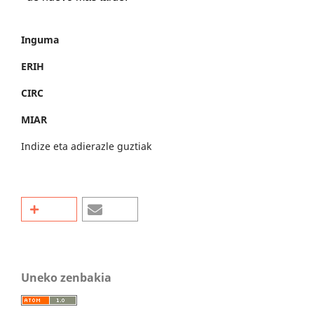
Inguma
ERIH
CIRC
MIAR
Indize eta adierazle guztiak
Uneko zenbakia