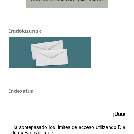
Iradokizunak
Indexatua