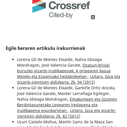
0
Egile beraren artikulu irakurrienak
Lorena Gil de Montes Etxaide, Nahia Idoiaga
Mondragon, Jose Valencia Garate,
Osasun-krisiei
buruzko gizarte-irudikapenak: A gripearen kasua
Mexiko eta Espainiako hedabideetan
,
Uztaro. Giza eta
gizarte-zientzien aldizkaria: Zk. 94 (2015)
Lorena Gil de Montes Etxaide, Garbiñe Ortiz Anzola,
Jose Valencia Garate, Maider Larrañaga Egilegor,
Nahia Idoiaga Mondragon,
Emakumeen eta Gizonen
Berdintasunerako Legearen hedapena eta
irudikapena egunkarietan
,
Uztaro. Giza eta gizarte-
zientzien aldizkaria: Zk. 82 (2012)
Uzuri Castelo Moñux, Martín Sainz de la Maza San