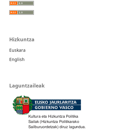
Hizkuntza
Euskara
English
Laguntzaileak