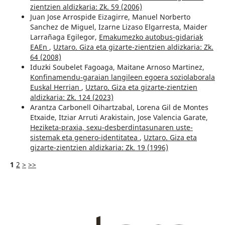
zientzien aldizkaria: Zk. 59 (2006)
Juan Jose Arrospide Eizagirre, Manuel Norberto
Sanchez de Miguel, Izarne Lizaso Elgarresta, Maider
Larrañaga Egilegor,
Emakumezko autobus-gidariak
EAEn
,
Uztaro. Giza eta gizarte-zientzien aldizkaria: Zk.
64 (2008)
Iduzki Soubelet Fagoaga, Maitane Arnoso Martinez,
Konfinamendu-garaian langileen egoera soziolaborala
Euskal Herrian
,
Uztaro. Giza eta gizarte-zientzien
aldizkaria: Zk. 124 (2023)
Arantza Carbonell Oihartzabal, Lorena Gil de Montes
Etxaide, Itziar Arruti Arakistain, Jose Valencia Garate,
Heziketa-praxia, sexu-desberdintasunaren uste-
sistemak eta genero-identitatea
,
Uztaro. Giza eta
gizarte-zientzien aldizkaria: Zk. 19 (1996)
1
2
>
>>