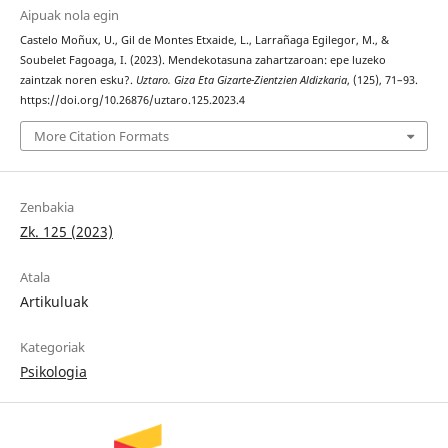
Aipuak nola egin
Castelo Moñux, U., Gil de Montes Etxaide, L., Larrañaga Egilegor, M., &
Soubelet Fagoaga, I. (2023). Mendekotasuna zahartzaroan: epe luzeko
zaintzak noren esku?.
Uztaro. Giza Eta Gizarte-Zientzien Aldizkaria
, (125), 71–93.
https://doi.org/10.26876/uztaro.125.2023.4
More Citation Formats
Zenbakia
Zk. 125 (2023)
Atala
Artikuluak
Kategoriak
Psikologia