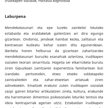
Irudikapen sozialak, Polifasia kognitiboa
Laburpena
Mendekotasunari eta epe luzeko zainketei lotutako
eztabaida eta eraldaketak gailentzen ari dira egungo
gizartean. Ondorioz, jendeak hainbat kezka, zailtasun eta
kontraesan kudeatu behar izaten ditu egunerokoan.
Ikerketa honen helburua da gizartean zahartzaroko
mendekotasunari buruzko esanahiak aztertzea, irudikapen
sozialen teorian oinarrituta. Hogeita sei elkarrizketa burutu
ziren Gipuzkoan zaintzaren esperientzia familiartean bizi
izandako pertsonekin, etxez etxeko soldatapeko
zaintzaileekin eta zahar-etxeetan artatuak ziren
adinekoekin. Emaitzek erakutsi zuten irudikapen sozialak
zazpi gairen bitartez artikulatzen zirela, kultura, erakunde
eta harremanen dimentsio psikosozialei loturiko tentsio eta
ideia kontrajarriak agerian utziz. Eztabaidan irudikapen