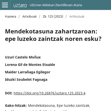
UEUren Aldizkari Zientifikoen Ataria
Hasiera
/
Artxiboak
/
Zk. 125 (2023)
/
Artikuluak
Mendekotasuna zahartzaroan:
epe luzeko zaintzak noren esku?
Uzuri Castelo Moñux
Lorena Gil de Montes Etxaide
Maider Larrañaga Egilegor
Iduzki Soubelet Fagoaga
DOI:
https://doi.org/10.26876/uztaro.125.2023.4
Gako-hitzak:
Mendekotasuna, Epe luzeko zaintzak,