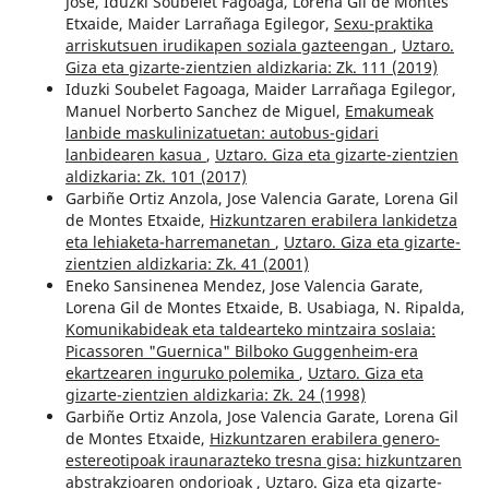
Jose, Iduzki Soubelet Fagoaga, Lorena Gil de Montes
Etxaide, Maider Larrañaga Egilegor,
Sexu-praktika
arriskutsuen irudikapen soziala gazteengan
,
Uztaro.
Giza eta gizarte-zientzien aldizkaria: Zk. 111 (2019)
Iduzki Soubelet Fagoaga, Maider Larrañaga Egilegor,
Manuel Norberto Sanchez de Miguel,
Emakumeak
lanbide maskulinizatuetan: autobus-gidari
lanbidearen kasua
,
Uztaro. Giza eta gizarte-zientzien
aldizkaria: Zk. 101 (2017)
Garbiñe Ortiz Anzola, Jose Valencia Garate, Lorena Gil
de Montes Etxaide,
Hizkuntzaren erabilera lankidetza
eta lehiaketa-harremanetan
,
Uztaro. Giza eta gizarte-
zientzien aldizkaria: Zk. 41 (2001)
Eneko Sansinenea Mendez, Jose Valencia Garate,
Lorena Gil de Montes Etxaide, B. Usabiaga, N. Ripalda,
Komunikabideak eta taldearteko mintzaira soslaia:
Picassoren "Guernica" Bilboko Guggenheim-era
ekartzearen inguruko polemika
,
Uztaro. Giza eta
gizarte-zientzien aldizkaria: Zk. 24 (1998)
Garbiñe Ortiz Anzola, Jose Valencia Garate, Lorena Gil
de Montes Etxaide,
Hizkuntzaren erabilera genero-
estereotipoak iraunarazteko tresna gisa: hizkuntzaren
abstrakzioaren ondorioak
,
Uztaro. Giza eta gizarte-