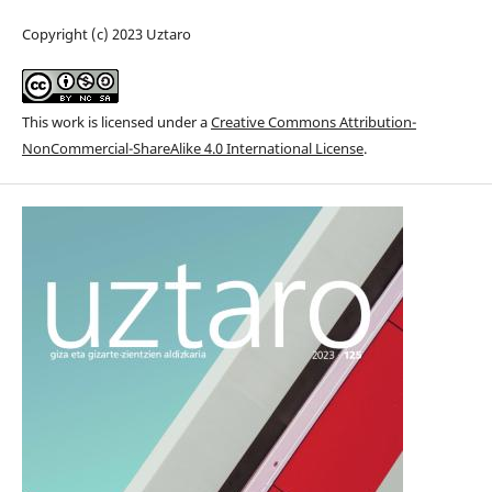
Copyright (c) 2023 Uztaro
This work is licensed under a
Creative Commons Attribution-
NonCommercial-ShareAlike 4.0 International License
.