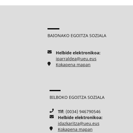
BAIONAKO EGOITZA SOZIALA
Helbide elektronikoa:
iparraldea@ueu.eus
Kokapena mapan
BILBOKO EGOITZA SOZIALA
Tlf:
(0034) 946790546
Helbide elektronikoa:
idazkaritza@ueu.eus
Kokapena mapan